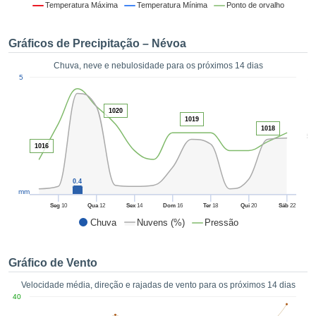
da em
Temperatura Máxima
Temperatura Mínima
Ponto de orvalho
 recolhidas
 cookies ou
Gráficos de Precipitação – Névoa
logias
s, permite-
Chuva, neve e nebulosidade para os próximos 14 dias
iar a nossa
1
5
de para
ACEITAR
a fornecer-
E
dos de alta
1020
CONTINUAR
1019
ade sem
1018
5
r custo.
1016
CONFIGURAÇÕES
 no botão
continuar",
0.4
eder ao
mm
ceitando a
Seg
10
Qua
12
Sex
14
Dom
16
Ter
18
Qui
20
Sáb
22
de todos os
Chuva
Nuvens (%)
Pressão
róprios ou
 parceiros,
permitem
Gráfico de Vento
analisar o
mento no
Velocidade média, direção e rajadas de vento para os próximos 14 dias
 bem como
40
r um perfil