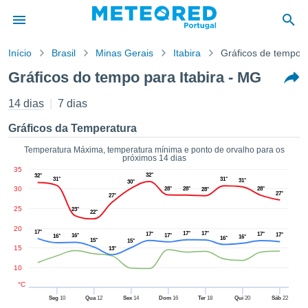
Início
Brasil
Minas Gerais
Itabira
Gráficos de tempo
o de
Gráficos do tempo para Itabira - MG
cidade
eúdo da
14 dias
7 dias
empo.pt) foi
ado por
Gráficos da Temperatura
nais para
r que as
Temperatura Máxima, temperatura mínima e ponto de orvalho para os
próximos 14 dias
 fornecidas
35
 qualidade.
32°
32°
31°
31°
31°
30°
er a este
30
28°
28°
28°
28°
27°
27°
avés das
25
23°
s opções:
22°
20
17°
17°
17°
17°
17°
17°
16°
17°
16°
16°
16°
cookies e
15°
15°
15
13°
de forma
uita
10
ade digital
°C
lizada,
Seg
10
Qua
12
Sex
14
Dom
16
Ter
18
Qui
20
Sáb
22