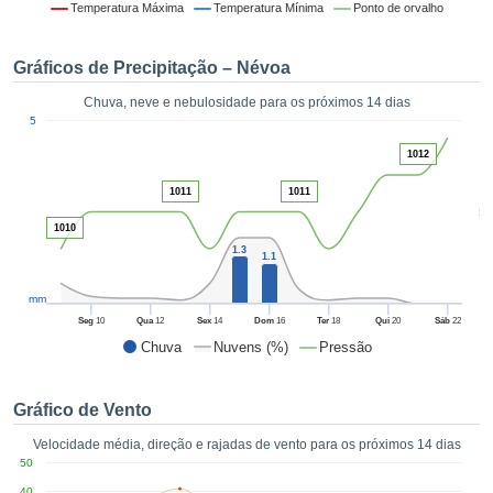
da em
Temperatura Máxima
Temperatura Mínima
Ponto de orvalho
 recolhidas
 cookies ou
Gráficos de Precipitação – Névoa
logias
s, permite-
Chuva, neve e nebulosidade para os próximos 14 dias
iar a nossa
1
5
de para
ACEITAR
a fornecer-
1012
E
dos de alta
CONTINUAR
ade sem
1011
1011
5
r custo.
1010
CONFIGURAÇÕES
 no botão
1.3
1.1
continuar",
eder ao
mm
ceitando a
Seg
10
Qua
12
Sex
14
Dom
16
Ter
18
Qui
20
Sáb
22
de todos os
Chuva
Nuvens (%)
Pressão
róprios ou
 parceiros,
permitem
Gráfico de Vento
analisar o
mento no
Velocidade média, direção e rajadas de vento para os próximos 14 dias
 bem como
50
r um perfil
40