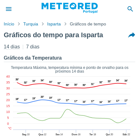
Início
Turquia
Isparta
Gráficos de tempo
o de
Gráficos do tempo para Isparta
cidade
eúdo da
14 dias
7 dias
empo.pt) foi
ado por
Gráficos da Temperatura
nais para
r que as
Temperatura Máxima, temperatura mínima e ponto de orvalho para os
próximos 14 dias
 fornecidas
40
 qualidade.
35°
34°
34°
34°
33°
33°
35
33°
32°
32°
32°
er a este
31°
30°
30°
30°
30
avés das
25
s opções:
20°
19°
19°
18°
20
17°
17°
17°
17°
17°
17°
17°
16°
16°
16°
15
cookies e
10
de forma
5
uita
0
ade digital
°C
lizada,
Seg
10
Qua
12
Sex
14
Dom
16
Ter
18
Qui
20
Sáb
22