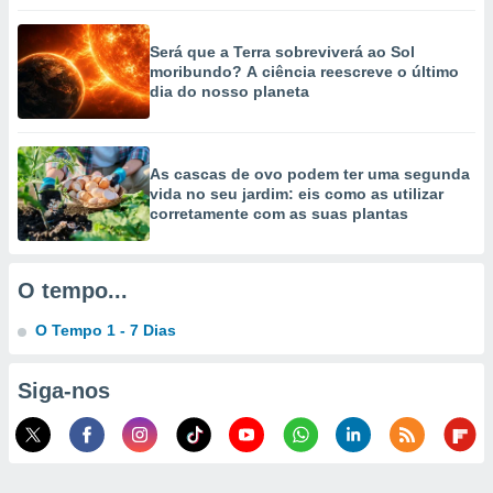
selecionar
Será que a Terra sobreviverá ao Sol
a, criar
moribundo? A ciência reescreve o último
personalizar
dia do nosso planeta
tilizar
selecionar
dos, medir
As cascas de ovo podem ter uma segunda
nho da
vida no seu jardim: eis como as utilizar
, medir o
corretamente com as suas plantas
o dos
r os
ravés de
O tempo...
s ou
s de dados
O Tempo 1 - 7 Dias
es fontes,
 e melhorar
Siga-nos
ilizar dados
ara
conteúdos.
ção