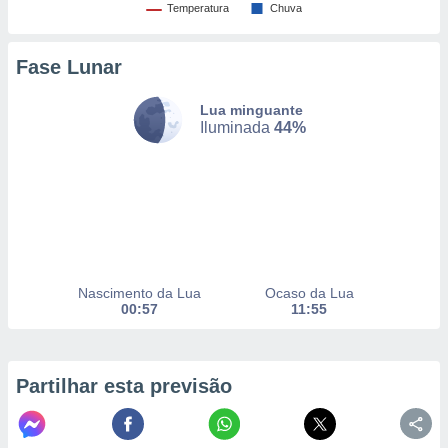
Temperatura
Chuva
nto, nós e
Fase Lunar
arceiros
cookies,
Lua minguante
ores únicos
Iluminada
44%
ias
s para
 aceder e
dados
ais como a
 este sitio
eços IP e
ores de
possível
Nascimento da Lua
Ocaso da Lua
00:57
11:55
es possam
os seus
oais com
Partilhar esta previsão
nteresse
o qual se
ara tal,
 o seu