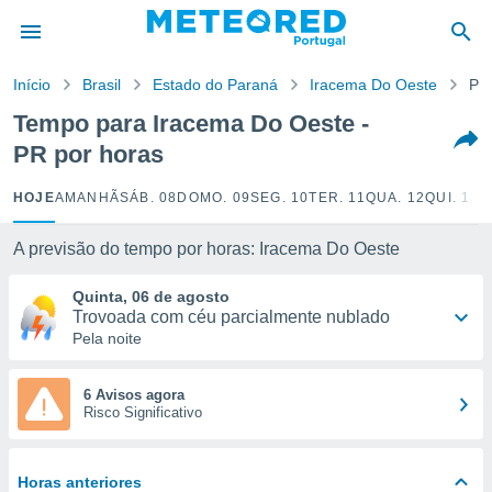
de
Início
Brasil
Estado do Paraná
Iracema Do Oeste
Por
 da
empo.pt) foi
Tempo para Iracema Do Oeste -
or
PR por horas
is para
e as
 fornecidas
HOJE
AMANHÃ
SÁB. 08
DOMO. 09
SEG. 10
TER. 11
QUA. 12
QUI. 13
S
 qualidade.
r a este
A previsão do tempo por horas: Iracema Do Oeste
s das
opções:
Quinta, 06 de agosto
Trovoada com céu parcialmente nublado
ookies e
Pela noite
 forma
e digital
6 Avisos agora
Risco Significativo
da,
m
 recolhidas
cookies ou
Horas anteriores