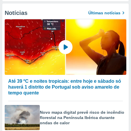
to ou opor-
essamento
Notícias
Últimas notícias
m qualquer
ando em “
 ou na
 Cookies
te.
 nossos
s o
o de
Até 39 ºC e noites tropicais: entre hoje e sábado só
haverá 1 distrito de Portugal sob aviso amarelo de
e/ou aceder
tempo quente
ões num
utilizar
ados para
Novo mapa digital prevê risco de incêndio
publicidade,
florestal na Península Ibérica durante
 para
ondas de calor
a, utilizar