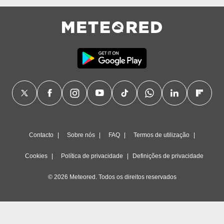
ão através
de
,
 e
dos,
publicidade
s, estudos
a e
mento de
ossos 1199
Contacto
Sobre nós
FAQ
Termos de utilização
eiros
Cookies
Política de privacidade
Definições de privacidade
© 2026 Meteored. Todos os direitos reservados