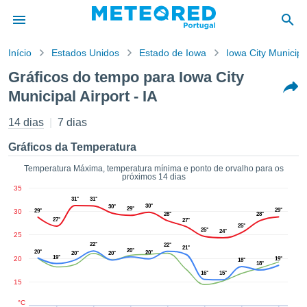
Início
Estados Unidos
Estado de Iowa
Iowa City Municipal
o de
Gráficos do tempo para Iowa City
cidade
Municipal Airport - IA
eúdo da
empo.pt) foi
14 dias
7 dias
ado por
nais para
Gráficos da Temperatura
r que as
 fornecidas
Temperatura Máxima, temperatura mínima e ponto de orvalho para os
 qualidade.
próximos 14 dias
er a este
35
avés das
31°
31°
30°
30°
29°
29°
30
29°
s opções:
28°
28°
27°
27°
25°
25°
24°
25
cookies e
22°
22°
21°
20°
de forma
20°
20°
20°
20°
19°
20
19°
18°
18°
uita
16°
15°
15
ade digital
lizada,
°C