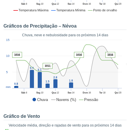
da em
Sáb
8
Seg
10
Qua
12
Sex
14
Dom
16
Ter
18
Qui
20
 recolhidas
Temperatura Máxima
Temperatura Mínima
Ponto de orvalho
 cookies ou
logias
s, permite-
Gráficos de Precipitação – Névoa
iar a nossa
de para
Chuva, neve e nebulosidade para os próximos 14 dias
ACEITAR
1
a fornecer-
15
E
dos de alta
CONTINUAR
ade sem
1016
1016
1016
10
r custo.
CONFIGURAÇÕES
5
 no botão
1011
5.7
5.1
continuar",
5
eder ao
2.8
1.8
ceitando a
1.5
0.8
mm
de todos os
róprios ou
Sáb
8
Seg
10
Qua
12
Sex
14
Dom
16
Ter
18
Qui
20
 parceiros,
Chuva
Nuvens (%)
Pressão
permitem
analisar o
mento no
Gráfico de Vento
 bem como
Velocidade média, direção e rajadas de vento para os próximos 14 dias
r um perfil