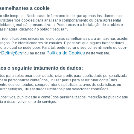
46°
46°
46°
44°
 semelhantes a cookie
43°
39°
so site tempo.pt. Neste caso, informamo-lo de que apenas instalaremos os
35°
utilizaremos cookies para analisar o comportamento ou para apresentar
33°
32°
30°
30°
icidade geral não personalizada. Pode recusar a instalação de cookies e
29°
29°
28°
assinatura, clicando no botão "Recusar".
26°
25°
, identificadores únicos ou tecnologias semelhantes para armazenar, aceder
ereços IP e identificadores de cookies. É possível que alguns fornecedores
 ao qual se pode opor. Para tal, pode retirar o seu consentimento ou opor-
Definições
Política de Cookies
“
” ou na nossa
neste website.
os o seguinte tratamento de dados:
ex
14
Sáb
15
Dom
16
Seg
17
Ter
18
Qua
19
Qui
20
Sex
21
os para selecionar publicidade, criar perfis para publicidade personalizada,
mperatura Mínima
Ponto de orvalho
s para personalizar conteúdos, utilizar perfis para selecionar conteúdos
ho dos conteúdos, compreender os públicos através de estatísticas ou
ar serviços, utilizar dados limitados para selecionar conteúdos.
spositivos, publicidade e conteúdos personalizados, medição de publicidade
ia e desenvolvimento de serviços.
dade para os próximos 14 dias
100
1011
1010
75
09
1009