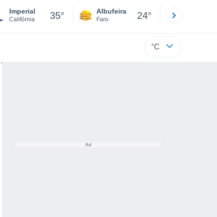
Imperial
Albufeira
Lisboa
35°
24°
Califórnia
Faro
Lisboa
°C