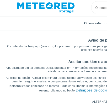
O tempo
Notíc
Aviso de 
O conteúdo da Tempo.pt (tempo.pt) foi preparado por profissionais para g
este site através d
Aceitar cookies e ac
Início
Estados Unidos
Estado da Califórnia
Impe
A publicidade digital personalizada, baseada em informações recolhidas at
atividade para continuar a fornecer-lhe con
Gráficos do tempo para
Ao clicar no botão "Aceitar e continuar", pode aceder ao website aceitando
permitem seguir e analisar o comportamento no website, bem como dese
personalizados com base no mesmo. Pode consultar mais informações
14 dias
7 dias
Definições de cook
momento, clicando no botão
Gráficos da Temperatura
ALTERNAT
Temperatura Máxima, temperatura mínim