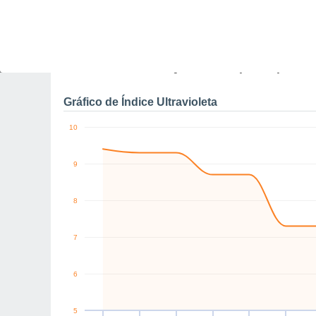
0
SE
SE
S
SE
NE
SE
km/h
Sáb
8
Dom
9
Seg
10
Ter
11
Qua
12
Qui
13
S
Rajadas máximas do ven
Gráfico de Índice Ultravioleta
10
9
8
7
6
5