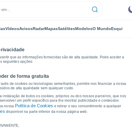
ias
Vídeos
Avisos
Radar
Mapas
Satélites
Modelos
O Mundo
Esqui
privacidade
arantir que as informações fornecidas são de alta qualidade. Pode aceder a
as seguintes opções:
eder de forma gratuita
rial
Gráficos de tempo
ravés de cookies ou tecnologias semelhantes, permite-nos financiar a nossa
teúdos de alta qualidade sem qualquer custo.
 Imperial - CA
 a instalação de todos os cookies, próprios ou dos nossos parceiros, que nos
nvolver um perfil específico para lhe mostrar publicidade e conteúdos
Política de Cookies
 na nossa
e retirar o seu consentimento a qualquer
ies
disponível na parte inferior da nossa página web.
IVAMENTE,
a e ponto de orvalho para os próximos 14 dias