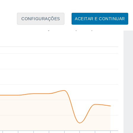
CONFIGURAÇÕES
ACEITAR E CONTINUAR
W
W
NW
SE
S
SE
SE
E
ex
14
Sáb
15
Dom
16
Seg
17
Ter
18
Qua
19
Qui
20
Sex
21
to
Velocidade média do vento