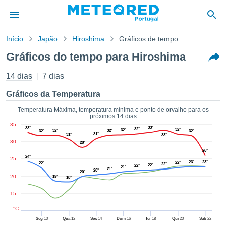
Início
Japão
Hiroshima
Gráficos de tempo
o de
Gráficos do tempo para Hiroshima
cidade
eúdo da
14 dias
7 dias
empo.pt) foi
ado por
Gráficos da Temperatura
nais para
r que as
Temperatura Máxima, temperatura mínima e ponto de orvalho para os
próximos 14 dias
 fornecidas
35
 qualidade.
33°
33°
32°
32°
32°
32°
32°
32°
32°
31°
31°
33°
er a este
30
28°
avés das
26°
s opções:
24°
25
23°
23°
22°
22°
22°
22°
22°
21°
21°
20°
20°
cookies e
20
19°
18°
de forma
15
uita
ade digital
°C
lizada,
Seg
10
Qua
12
Sex
14
Dom
16
Ter
18
Qui
20
Sáb
22