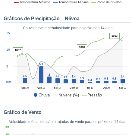
da em
Temperatura Máxima
Temperatura Mínima
Ponto de orvalho
 recolhidas
 cookies ou
Gráficos de Precipitação – Névoa
logias
s, permite-
Chuva, neve e nebulosidade para os próximos 14 dias
iar a nossa
1
15
de para
1013
ACEITAR
a fornecer-
E
dos de alta
1008
10
CONTINUAR
1007
ade sem
5
r custo.
CONFIGURAÇÕES
5.1
5
 no botão
continuar",
2
1.6
1.6
1.4
1.4
1.2
0.9
0.8
0.8
eder ao
0.7
0.4
mm
ceitando a
Seg
10
Qua
12
Sex
14
Dom
16
Ter
18
Qui
20
Sáb
22
de todos os
Chuva
Nuvens (%)
Pressão
róprios ou
 parceiros,
permitem
Gráfico de Vento
analisar o
mento no
Velocidade média, direção e rajadas de vento para os próximos 14 dias
 bem como
50
r um perfil
40