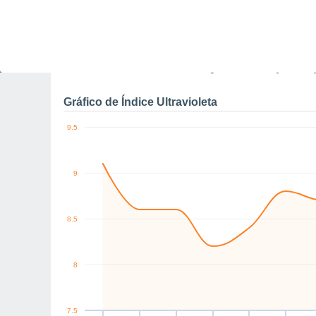
11
10
NW
W
SW
W
SW
SW
km/h
Sex
7
Sáb
8
Dom
9
Seg
10
Ter
11
Qua
12
Q
Rajadas máximas do ven
Gráfico de Índice Ultravioleta
9.5
9
8.5
8
7.5