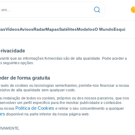
ias
Vídeos
Avisos
Radar
Mapas
Satélites
Modelos
O Mundo
Esqui
privacidade
arantir que as informações fornecidas são de alta qualidade. Pode aceder a
as seguintes opções:
eder de forma gratuita
iudad Real
Herrera de la Mancha
Gráficos de tempo
ravés de cookies ou tecnologias semelhantes, permite-nos financiar a nossa
teúdos de alta qualidade sem qualquer custo.
 Herrera de la Mancha
 a instalação de todos os cookies, próprios ou dos nossos parceiros, que nos
nvolver um perfil específico para lhe mostrar publicidade e conteúdos
Política de Cookies
 na nossa
e retirar o seu consentimento a qualquer
ies
disponível na parte inferior da nossa página web.
IVAMENTE,
a e ponto de orvalho para os próximos 14 dias