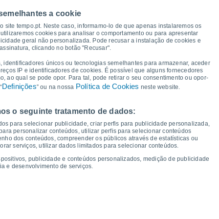
40°
40°
39°
 semelhantes a cookie
38°
36°
36°
35°
35°
so site tempo.pt. Neste caso, informamo-lo de que apenas instalaremos os
utilizaremos cookies para analisar o comportamento ou para apresentar
25°
icidade geral não personalizada. Pode recusar a instalação de cookies e
23°
23°
22°
22°
21°
21°
assinatura, clicando no botão "Recusar".
20°
, identificadores únicos ou tecnologias semelhantes para armazenar, aceder
ereços IP e identificadores de cookies. É possível que alguns fornecedores
 ao qual se pode opor. Para tal, pode retirar o seu consentimento ou opor-
Definições
Política de Cookies
“
” ou na nossa
neste website.
os o seguinte tratamento de dados:
ui
13
Sex
14
Sáb
15
Dom
16
Seg
17
Ter
18
Qua
19
Qui
20
os para selecionar publicidade, criar perfis para publicidade personalizada,
mperatura Mínima
Ponto de orvalho
s para personalizar conteúdos, utilizar perfis para selecionar conteúdos
ho dos conteúdos, compreender os públicos através de estatísticas ou
ar serviços, utilizar dados limitados para selecionar conteúdos.
spositivos, publicidade e conteúdos personalizados, medição de publicidade
ia e desenvolvimento de serviços.
dade para os próximos 14 dias
100
18
1016
75