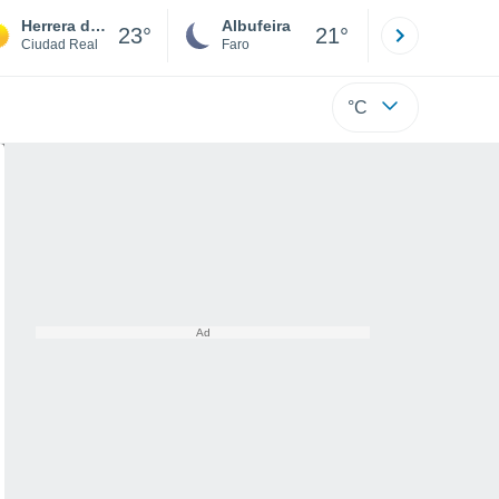
Herrera de la Mancha
Albufeira
Lisboa
23°
21°
Ciudad Real
Faro
Lisboa
°C