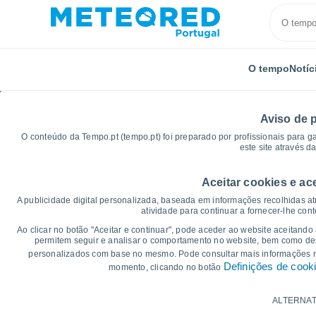
O tempo
Notíc
Aviso de 
O conteúdo da Tempo.pt (tempo.pt) foi preparado por profissionais para g
este site através d
Aceitar cookies e ac
Início
Espanha
Castela-Mancha
Província de C
A publicidade digital personalizada, baseada em informações recolhidas at
atividade para continuar a fornecer-lhe con
Gráficos do tempo para
Ao clicar no botão "Aceitar e continuar", pode aceder ao website aceitando
permitem seguir e analisar o comportamento no website, bem como dese
personalizados com base no mesmo. Pode consultar mais informações
14 dias
7 dias
Definições de cook
momento, clicando no botão
Gráficos da Temperatura
ALTERNAT
Temperatura Máxima, temperatura mínim