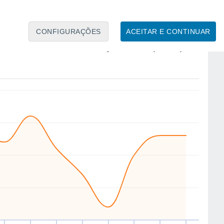
CONFIGURAÇÕES
ACEITAR E CONTINUAR
NW
S
S
W
SW
W
SW
E
ui
13
Sex
14
Sáb
15
Dom
16
Seg
17
Ter
18
Qua
19
Qui
20
to
Velocidade média do vento