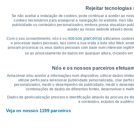
45
39°
39°
39°
39°
38°
Rejeitar tecnologias
40
38°
35
Se não aceitar a instalação de cookies, pode continuar a aceder ao nos
cookies necessários para assegurar a navegação no website, mas não 
30
publicidade ou conteúdos personalizados, embora possa visualizar publ
25
23°
23°
22°
22°
21°
aceder ao nosso website através desta 
21°
20
nossos parceiros
Com o seu consentimento, nós e os
utilizamos cookies
15
e processar dados pessoais, tais como a sua visita a este sitio Web, end
10
possam processar os seus dados pessoais com base num interesse legítimo,
5
se ao processamento de dados em qualquer altura, clicando em 
0
°C
Nós e os nossos parceiros efetuam
Sex
7
Sáb
8
Dom
9
Seg
10
Ter
11
Qua
12
Q
Armazenar e/ou aceder a informações num dispositivo, utilizar dados limitad
Temperatura Máxima
Te
utilizar perfis para selecionar publicidade personalizada, criar perfi
personalizados, medir o desempenho da publicidade, medir o desempen
combinações de dados de diferentes fontes, desenvolver e melhor
Gráficos de Precipitação – Névoa
Dados de geolocalização precisos e identificação através da procura de di
e conteúdos, estudos de audiênc
Chuva, neve e nebulosi
Veja os nossos 1199 parceiros
5
10
1016