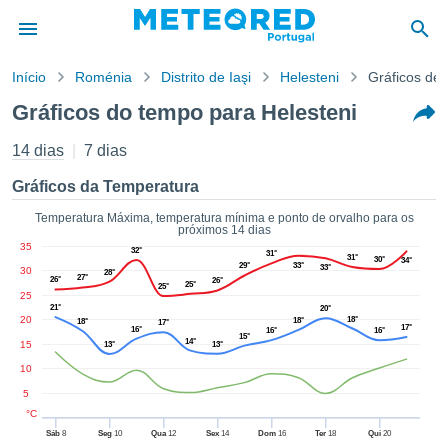
Início
Roménia
Distrito de Iaşi
Helesteni
Gráficos de
o de
Gráficos do tempo para Helesteni
cidade
eúdo da
14 dias
7 dias
empo.pt) foi
ado por
Gráficos da Temperatura
nais para
r que as
Temperatura Máxima, temperatura mínima e ponto de orvalho para os
próximos 14 dias
 fornecidas
35
32°
 qualidade.
31°
31°
30°
34°
29°
33°
33°
30
er a este
28°
27°
26°
26°
25°
25°
avés das
25
21°
s opções:
20°
20
18°
18°
18°
17°
17°
16°
16°
16°
15°
14°
15
13°
13°
cookies e
de forma
10
uita
5
ade digital
°C
lizada,
Sáb
8
Seg
10
Qua
12
Sex
14
Dom
16
Ter
18
Qui
20