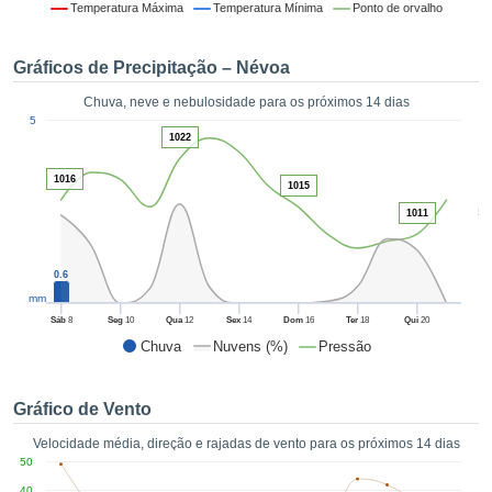
da em
Temperatura Máxima
Temperatura Mínima
Ponto de orvalho
 recolhidas
 cookies ou
Gráficos de Precipitação – Névoa
logias
s, permite-
Chuva, neve e nebulosidade para os próximos 14 dias
iar a nossa
1
5
de para
ACEITAR
1022
a fornecer-
E
dos de alta
1016
CONTINUAR
1015
ade sem
5
r custo.
1011
CONFIGURAÇÕES
 no botão
continuar",
0.6
eder ao
mm
ceitando a
Sáb
8
Seg
10
Qua
12
Sex
14
Dom
16
Ter
18
Qui
20
de todos os
Chuva
Nuvens (%)
Pressão
róprios ou
 parceiros,
permitem
Gráfico de Vento
analisar o
mento no
Velocidade média, direção e rajadas de vento para os próximos 14 dias
 bem como
50
r um perfil
40