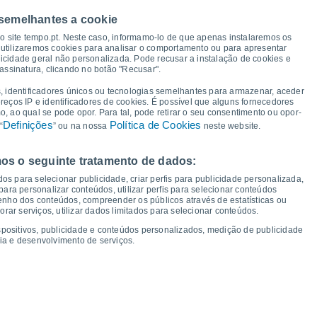
 semelhantes a cookie
33°
30°
so site tempo.pt. Neste caso, informamo-lo de que apenas instalaremos os
29°
utilizaremos cookies para analisar o comportamento ou para apresentar
24°
icidade geral não personalizada. Pode recusar a instalação de cookies e
23°
23°
22°
assinatura, clicando no botão "Recusar".
21°
20°
19°
18°
16°
15°
16°
, identificadores únicos ou tecnologias semelhantes para armazenar, aceder
14°
13°
ereços IP e identificadores de cookies. É possível que alguns fornecedores
 ao qual se pode opor. Para tal, pode retirar o seu consentimento ou opor-
Definições
Política de Cookies
“
” ou na nossa
neste website.
os o seguinte tratamento de dados:
ex
14
Sáb
15
Dom
16
Seg
17
Ter
18
Qua
19
Qui
20
Sex
21
os para selecionar publicidade, criar perfis para publicidade personalizada,
mperatura Mínima
Ponto de orvalho
s para personalizar conteúdos, utilizar perfis para selecionar conteúdos
ho dos conteúdos, compreender os públicos através de estatísticas ou
ar serviços, utilizar dados limitados para selecionar conteúdos.
spositivos, publicidade e conteúdos personalizados, medição de publicidade
ia e desenvolvimento de serviços.
dade para os próximos 14 dias
100
75
17
1016