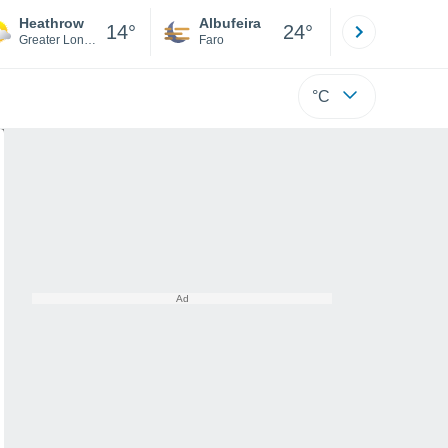
Heathrow
Albufeira
Lisboa
14°
24°
Greater London
Faro
Lisboa
°C