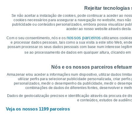
40
Rejeitar tecnologias
35°
35
31°
31°
Se não aceitar a instalação de cookies, pode continuar a aceder ao nos
30
28°
27°
cookies necessários para assegurar a navegação no website, mas não 
26°
publicidade ou conteúdos personalizados, embora possa visualizar publ
25
aceder ao nosso website através desta 
20
18°
17°
17°
16°
16°
nossos parceiros
Com o seu consentimento, nós e os
utilizamos cookies
15
14°
e processar dados pessoais, tais como a sua visita a este sitio Web, end
possam processar os seus dados pessoais com base num interesse legítimo,
10
se ao processamento de dados em qualquer altura, clicando em 
5
°C
Nós e os nossos parceiros efetuam
Sáb
8
Dom
9
Seg
10
Ter
11
Qua
12
Qui
13
S
Armazenar e/ou aceder a informações num dispositivo, utilizar dados limitad
Temperatura Máxima
Te
utilizar perfis para selecionar publicidade personalizada, criar perfi
personalizados, medir o desempenho da publicidade, medir o desempen
combinações de dados de diferentes fontes, desenvolver e melhor
Gráficos de Precipitação – Névoa
Dados de geolocalização precisos e identificação através da procura de di
e conteúdos, estudos de audiênc
Chuva, neve e nebulosi
Veja os nossos 1199 parceiros
5
1024
1019
1019
10