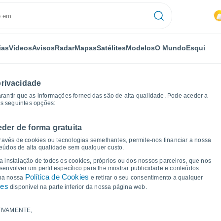
ias
Vídeos
Avisos
Radar
Mapas
Satélites
Modelos
O Mundo
Esqui
privacidade
arantir que as informações fornecidas são de alta qualidade. Pode aceder a
as seguintes opções:
eder de forma gratuita
w
Gráficos de tempo
ravés de cookies ou tecnologias semelhantes, permite-nos financiar a nossa
teúdos de alta qualidade sem qualquer custo.
a Heathrow
 a instalação de todos os cookies, próprios ou dos nossos parceiros, que nos
nvolver um perfil específico para lhe mostrar publicidade e conteúdos
Política de Cookies
 na nossa
e retirar o seu consentimento a qualquer
ies
disponível na parte inferior da nossa página web.
IVAMENTE,
a e ponto de orvalho para os próximos 14 dias