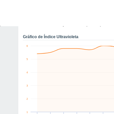
11
10
10
S
NW
E
E
E
S
km/h
Sáb
8
Dom
9
Seg
10
Ter
11
Qua
12
Qui
13
S
Rajadas máximas do ven
Gráfico de Índice Ultravioleta
6
5
4
3
2
1