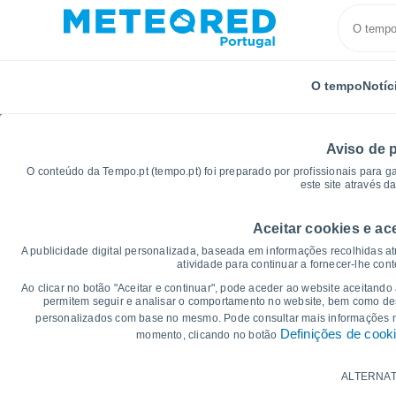
O tempo
Notíc
Aviso de 
O conteúdo da Tempo.pt (tempo.pt) foi preparado por profissionais para g
este site através d
Aceitar cookies e ac
Início
Reino Unido
Região de Londres
Heathro
A publicidade digital personalizada, baseada em informações recolhidas at
atividade para continuar a fornecer-lhe con
Gráficos do tempo par
Ao clicar no botão "Aceitar e continuar", pode aceder ao website aceitando
permitem seguir e analisar o comportamento no website, bem como dese
personalizados com base no mesmo. Pode consultar mais informações
14 dias
7 dias
Definições de cook
momento, clicando no botão
Gráficos da Temperatura
ALTERNAT
Temperatura Máxima, temperatura mínim