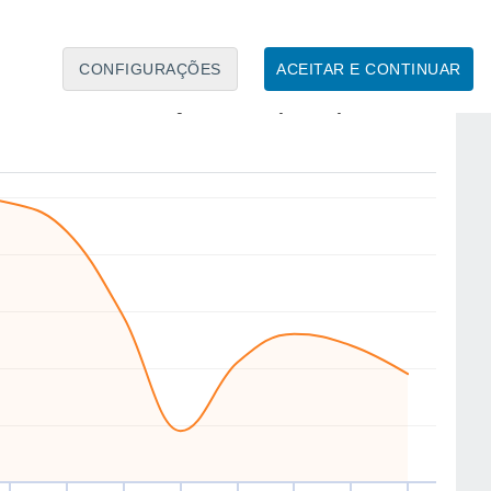
11
10
CONFIGURAÇÕES
ACEITAR E CONTINUAR
NE
NE
NW
N
S
W
SW
N
ex
14
Sáb
15
Dom
16
Seg
17
Ter
18
Qua
19
Qui
20
Sex
21
to
Velocidade média do vento