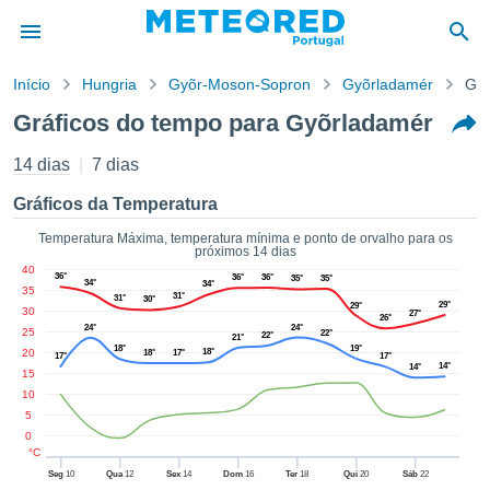
Início
Hungria
Gyõr-Moson-Sopron
Gyõrladamér
Grá
o de
Gráficos do tempo para Gyõrladamér
cidade
eúdo da
14 dias
7 dias
empo.pt) foi
ado por
Gráficos da Temperatura
nais para
r que as
Temperatura Máxima, temperatura mínima e ponto de orvalho para os
próximos 14 dias
 fornecidas
40
 qualidade.
36°
36°
36°
35°
35°
34°
34°
35
er a este
31°
31°
30°
29°
29°
30
27°
avés das
26°
24°
24°
25
22°
22°
s opções:
21°
18°
19°
20
18°
18°
17°
17°
17°
14°
14°
15
cookies e
10
de forma
5
uita
0
ade digital
°C
lizada,
Seg
10
Qua
12
Sex
14
Dom
16
Ter
18
Qui
20
Sáb
22