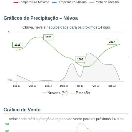
da em
Temperatura Máxima
Temperatura Mínima
Ponto de orvalho
 recolhidas
 cookies ou
Gráficos de Precipitação – Névoa
logias
s, permite-
Chuva, neve e nebulosidade para os próximos 14 dias
iar a nossa
1
5
de para
ACEITAR
1020
a fornecer-
1017
E
1015
dos de alta
CONTINUAR
ade sem
5
r custo.
1005
CONFIGURAÇÕES
 no botão
continuar",
eder ao
mm
ceitando a
Seg
10
Qua
12
Sex
14
Dom
16
Ter
18
Qui
20
Sáb
22
de todos os
Nuvens (%)
Pressão
róprios ou
 parceiros,
permitem
Gráfico de Vento
analisar o
mento no
Velocidade média, direção e rajadas de vento para os próximos 14 dias
 bem como
60
r um perfil
50