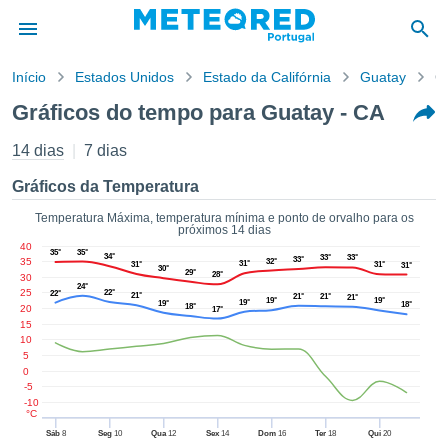
Início
Estados Unidos
Estado da Califórnia
Guatay
G
o de
Gráficos do tempo para Guatay - CA
cidade
eúdo da
14 dias
7 dias
empo.pt) foi
ado por
Gráficos da Temperatura
nais para
r que as
Temperatura Máxima, temperatura mínima e ponto de orvalho para os
próximos 14 dias
 fornecidas
40
 qualidade.
35°
35°
34°
33°
33°
33°
35
32°
31°
31°
31°
31°
30°
er a este
29°
28°
30
24°
avés das
25
22°
22°
21°
21°
21°
21°
19°
19°
19°
19°
18°
18°
20
s opções:
17°
15
10
cookies e
5
de forma
0
uita
-5
-10
ade digital
°C
lizada,
Sáb
8
Seg
10
Qua
12
Sex
14
Dom
16
Ter
18
Qui
20