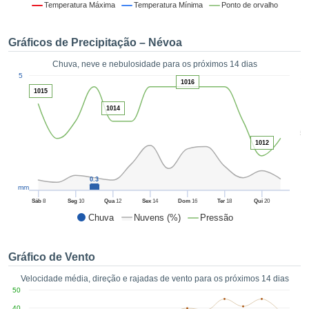
da em
Temperatura Máxima
Temperatura Mínima
Ponto de orvalho
 recolhidas
 cookies ou
Gráficos de Precipitação – Névoa
logias
s, permite-
Chuva, neve e nebulosidade para os próximos 14 dias
iar a nossa
1
5
de para
1016
ACEITAR
1015
a fornecer-
E
dos de alta
1014
CONTINUAR
ade sem
5
r custo.
1012
CONFIGURAÇÕES
 no botão
continuar",
0.3
eder ao
mm
ceitando a
Sáb
8
Seg
10
Qua
12
Sex
14
Dom
16
Ter
18
Qui
20
de todos os
Chuva
Nuvens (%)
Pressão
róprios ou
 parceiros,
permitem
Gráfico de Vento
analisar o
mento no
Velocidade média, direção e rajadas de vento para os próximos 14 dias
 bem como
50
r um perfil
40