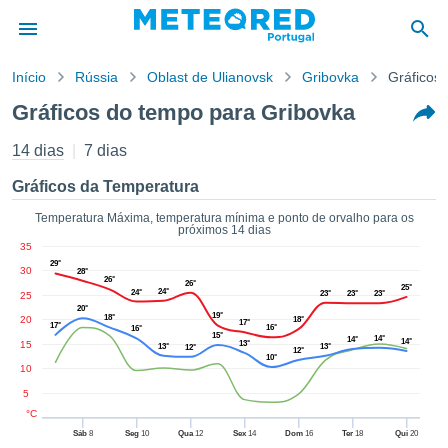
Início
Rússia
Oblast de Ulianovsk
Gribovka
Gráficos
o de
Gráficos do tempo para Gribovka
cidade
eúdo da
14 dias
7 dias
empo.pt) foi
ado por
Gráficos da Temperatura
nais para
r que as
Temperatura Máxima, temperatura mínima e ponto de orvalho para os
próximos 14 dias
 fornecidas
35
 qualidade.
29°
30
er a este
28°
26°
26°
25°
avés das
24°
24°
23°
23°
23°
25
s opções:
20°
19°
18°
20
18°
17°
17°
16°
16°
15°
14°
14°
14°
15
13°
13°
13°
cookies e
12°
12°
10°
de forma
10
uita
5
ade digital
°C
lizada,
Sáb
8
Seg
10
Qua
12
Sex
14
Dom
16
Ter
18
Qui
20