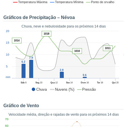
da em
Temperatura Máxima
Temperatura Mínima
Ponto de orvalho
 recolhidas
 cookies ou
Gráficos de Precipitação – Névoa
logias
s, permite-
Chuva, neve e nebulosidade para os próximos 14 dias
iar a nossa
1
20
de para
1018
ACEITAR
a fornecer-
1014
E
15
dos de alta
CONTINUAR
1011
ade sem
1010
5
10
r custo.
7.9
CONFIGURAÇÕES
6.2
 no botão
5
continuar",
2.8
eder ao
0.6
mm
ceitando a
Sáb
8
Seg
10
Qua
12
Sex
14
Dom
16
Ter
18
Qui
20
de todos os
Chuva
Nuvens (%)
Pressão
róprios ou
 parceiros,
permitem
Gráfico de Vento
analisar o
mento no
Velocidade média, direção e rajadas de vento para os próximos 14 dias
 bem como
70
r um perfil
60