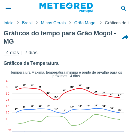
Início
Brasil
Minas Gerais
Grão Mogol
Gráficos de t
o de
Gráficos do tempo para Grão Mogol -
cidade
MG
eúdo da
empo.pt) foi
14 dias
7 dias
ado por
nais para
Gráficos da Temperatura
r que as
 fornecidas
Temperatura Máxima, temperatura mínima e ponto de orvalho para os
 qualidade.
próximos 14 dias
er a este
40
34°
avés das
34°
34°
35
33°
33°
33°
32°
30°
s opções:
29°
28°
28°
30
27°
27°
25°
25
cookies e
18°
20
18°
18°
18°
17°
18°
17°
17°
17°
de forma
16°
15°
15°
15°
14°
15
uita
10
ade digital
5
lizada,
°C