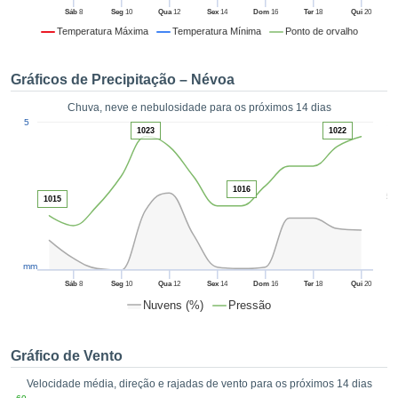
da em
Sáb
8
Seg
10
Qua
12
Sex
14
Dom
16
Ter
18
Qui
20
 recolhidas
Temperatura Máxima
Temperatura Mínima
Ponto de orvalho
 cookies ou
logias
s, permite-
Gráficos de Precipitação – Névoa
iar a nossa
de para
Chuva, neve e nebulosidade para os próximos 14 dias
ACEITAR
1
a fornecer-
5
E
1023
1022
dos de alta
CONTINUAR
ade sem
r custo.
CONFIGURAÇÕES
1016
5
 no botão
1015
continuar",
eder ao
ceitando a
mm
de todos os
róprios ou
Sáb
8
Seg
10
Qua
12
Sex
14
Dom
16
Ter
18
Qui
20
 parceiros,
Nuvens (%)
Pressão
permitem
analisar o
mento no
Gráfico de Vento
 bem como
Velocidade média, direção e rajadas de vento para os próximos 14 dias
r um perfil