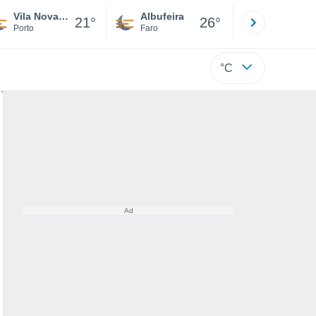
Vila Nova de Gaia
Albufeira
Lisboa
21°
26°
Porto
Faro
Lisboa
°C