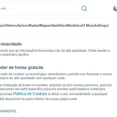
ias
Vídeos
Avisos
Radar
Mapas
Satélites
Modelos
O Mundo
Esqui
privacidade
arantir que as informações fornecidas são de alta qualidade. Pode aceder a
as seguintes opções:
eder de forma gratuita
cos de tempo
ravés de cookies ou tecnologias semelhantes, permite-nos financiar a nossa
teúdos de alta qualidade sem qualquer custo.
 Vila Nova de Gaia
 a instalação de todos os cookies, próprios ou dos nossos parceiros, que nos
nvolver um perfil específico para lhe mostrar publicidade e conteúdos
Política de Cookies
 na nossa
e retirar o seu consentimento a qualquer
ies
disponível na parte inferior da nossa página web.
IVAMENTE,
a e ponto de orvalho para os próximos 14 dias