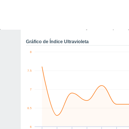
W
W
NW
NW
NW
NW
km/h
Sex
7
Sáb
8
Dom
9
Seg
10
Ter
11
Qua
12
Q
Rajadas máximas do ven
Gráfico de Índice Ultravioleta
8
7.5
7
6.5
6