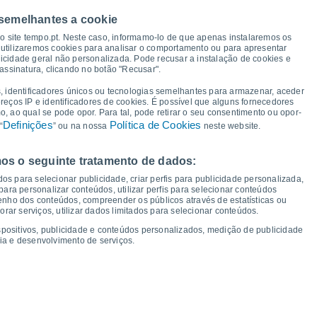
 semelhantes a cookie
30°
so site tempo.pt. Neste caso, informamo-lo de que apenas instalaremos os
28°
27°
27°
utilizaremos cookies para analisar o comportamento ou para apresentar
25°
icidade geral não personalizada. Pode recusar a instalação de cookies e
25°
24°
23°
assinatura, clicando no botão "Recusar".
20°
, identificadores únicos ou tecnologias semelhantes para armazenar, aceder
18°
18°
18°
18°
18°
18°
ereços IP e identificadores de cookies. É possível que alguns fornecedores
17°
 ao qual se pode opor. Para tal, pode retirar o seu consentimento ou opor-
Definições
Política de Cookies
“
” ou na nossa
neste website.
os o seguinte tratamento de dados:
ui
13
Sex
14
Sáb
15
Dom
16
Seg
17
Ter
18
Qua
19
Qui
20
os para selecionar publicidade, criar perfis para publicidade personalizada,
mperatura Mínima
Ponto de orvalho
s para personalizar conteúdos, utilizar perfis para selecionar conteúdos
ho dos conteúdos, compreender os públicos através de estatísticas ou
ar serviços, utilizar dados limitados para selecionar conteúdos.
spositivos, publicidade e conteúdos personalizados, medição de publicidade
ia e desenvolvimento de serviços.
dade para os próximos 14 dias
100
19
75