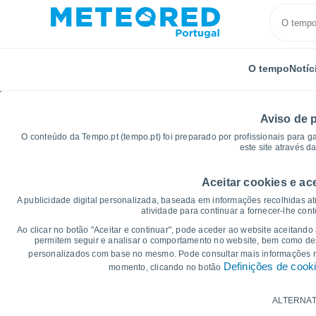
O tempo
Notíc
Aviso de 
O conteúdo da Tempo.pt (tempo.pt) foi preparado por profissionais para g
este site através d
Aceitar cookies e ac
Início
Distrito do Porto
Vila Nova de Gaia
Gráfi
A publicidade digital personalizada, baseada em informações recolhidas at
atividade para continuar a fornecer-lhe con
Gráficos do tempo para
Ao clicar no botão "Aceitar e continuar", pode aceder ao website aceitando
permitem seguir e analisar o comportamento no website, bem como dese
personalizados com base no mesmo. Pode consultar mais informações
14 dias
7 dias
Definições de cook
momento, clicando no botão
Gráficos da Temperatura
ALTERNAT
Temperatura Máxima, temperatura mínim