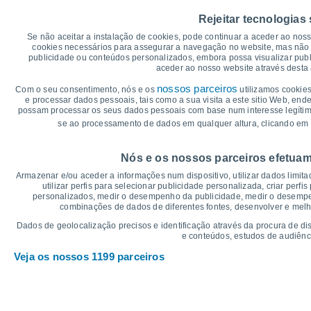
35
Rejeitar tecnologias
30
Se não aceitar a instalação de cookies, pode continuar a aceder ao nos
cookies necessários para assegurar a navegação no website, mas não 
27°
25°
publicidade ou conteúdos personalizados, embora possa visualizar publ
25°
25
24°
24°
23°
aceder ao nosso website através desta 
nossos parceiros
Com o seu consentimento, nós e os
utilizamos cookies
20
19°
18°
18°
18°
18°
e processar dados pessoais, tais como a sua visita a este sitio Web, end
17°
possam processar os seus dados pessoais com base num interesse legítimo,
15
se ao processamento de dados em qualquer altura, clicando em 
°C
Nós e os nossos parceiros efetuam
Sex
7
Sáb
8
Dom
9
Seg
10
Ter
11
Qua
12
Q
Armazenar e/ou aceder a informações num dispositivo, utilizar dados limitad
Temperatura Máxima
Te
utilizar perfis para selecionar publicidade personalizada, criar perfi
personalizados, medir o desempenho da publicidade, medir o desempen
combinações de dados de diferentes fontes, desenvolver e melhor
Gráficos de Precipitação – Névoa
Dados de geolocalização precisos e identificação através da procura de di
e conteúdos, estudos de audiênc
Chuva, neve e nebulosi
Veja os nossos 1199 parceiros
5
1020
10
1017
1017