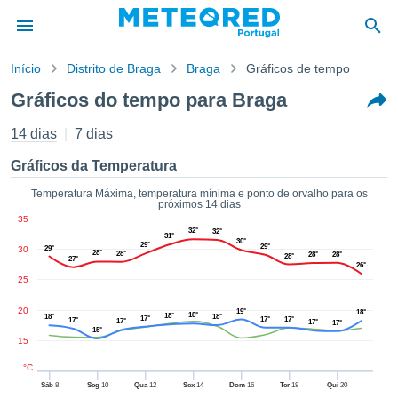
Início
Distrito de Braga
Braga
Gráficos de tempo
o de
Gráficos do tempo para Braga
cidade
eúdo da
14 dias
7 dias
empo.pt) foi
ado por
Gráficos da Temperatura
nais para
r que as
Temperatura Máxima, temperatura mínima e ponto de orvalho para os
próximos 14 dias
 fornecidas
35
 qualidade.
32°
32°
31°
er a este
30°
29°
29°
30
29°
28°
28°
28°
28°
28°
avés das
27°
26°
s opções:
25
cookies e
20
19°
18°
18°
18°
18°
18°
17°
17°
17°
17°
17°
17°
17°
de forma
15°
15
uita
ade digital
°C
lizada,
Sáb
8
Seg
10
Qua
12
Sex
14
Dom
16
Ter
18
Qui
20