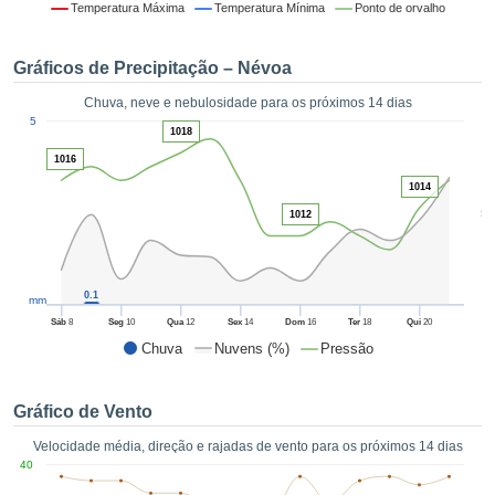
da em
Temperatura Máxima
Temperatura Mínima
Ponto de orvalho
 recolhidas
 cookies ou
Gráficos de Precipitação – Névoa
logias
s, permite-
Chuva, neve e nebulosidade para os próximos 14 dias
iar a nossa
1
5
de para
1018
ACEITAR
a fornecer-
1016
E
dos de alta
CONTINUAR
1014
ade sem
5
r custo.
1012
CONFIGURAÇÕES
 no botão
continuar",
eder ao
0.1
mm
ceitando a
Sáb
8
Seg
10
Qua
12
Sex
14
Dom
16
Ter
18
Qui
20
de todos os
Chuva
Nuvens (%)
Pressão
róprios ou
 parceiros,
permitem
Gráfico de Vento
analisar o
mento no
Velocidade média, direção e rajadas de vento para os próximos 14 dias
 bem como
40
r um perfil