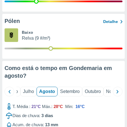
conteúdos.
ção
Pólen
Detalhe
ão através
de
Baixo
,
Relva (9 #/m³)
 e
dos,
publicidade
s, estudos
Como está o tempo em Gondemaria em
a e
mento de
agosto
?
ossos 1199
o
Junho
Julho
Agosto
Setembro
Outubro
Novembro
eiros
T. Média :
21°C
Máx.:
28°C
Min:
16°C
Dias de chuva:
3
dias
Acum. de chuva:
13 mm