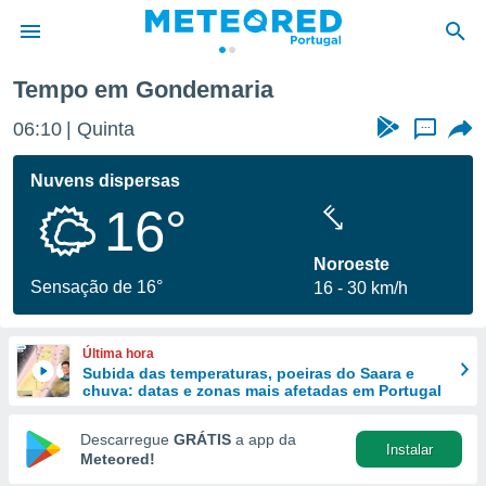
Tempo em Gondemaria
de
06:10
Quinta
...
 da
empo.pt) foi
Nuvens dispersas
or
16°
is para
e as
 fornecidas
Noroeste
 qualidade.
Sensação de 16°
16
30 km/h
r a este
s das
opções:
Última hora
Subida das temperaturas, poeiras do Saara e
ookies e
chuva: datas e zonas mais afetadas em Portugal
 forma
Descarregue
GRÁTIS
a app da
Instalar
e digital
Meteored!
da,