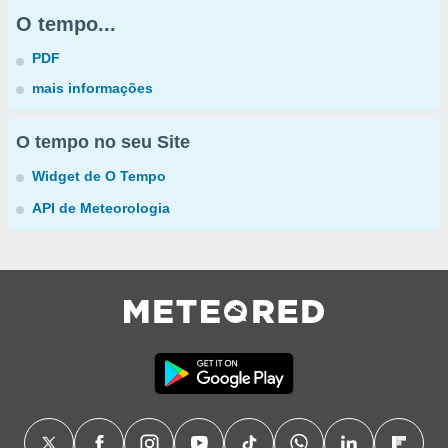
O tempo...
PDF
mais informações
O tempo no seu Site
Widget de O Tempo
API de Meteorologia