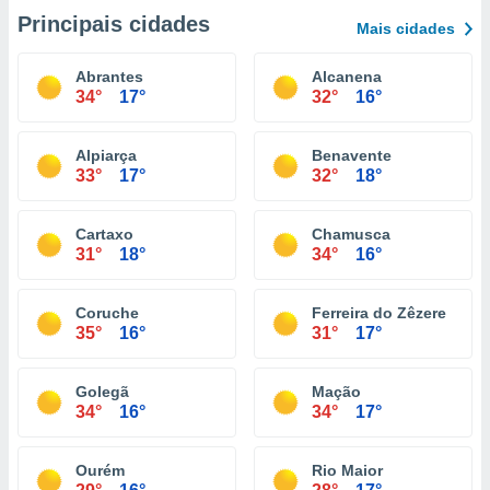
Principais cidades
Mais cidades
Abrantes
Alcanena
34°
17°
32°
16°
Alpiarça
Benavente
33°
17°
32°
18°
Cartaxo
Chamusca
31°
18°
34°
16°
Coruche
Ferreira do Zêzere
35°
16°
31°
17°
Golegã
Mação
34°
16°
34°
17°
Ourém
Rio Maior