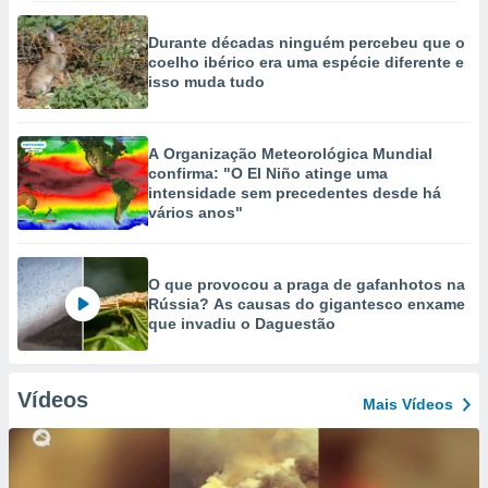
Durante décadas ninguém percebeu que o
coelho ibérico era uma espécie diferente e
isso muda tudo
A Organização Meteorológica Mundial
confirma: "O El Niño atinge uma
intensidade sem precedentes desde há
vários anos"
O que provocou a praga de gafanhotos na
Rússia? As causas do gigantesco enxame
que invadiu o Daguestão
Vídeos
Mais Vídeos