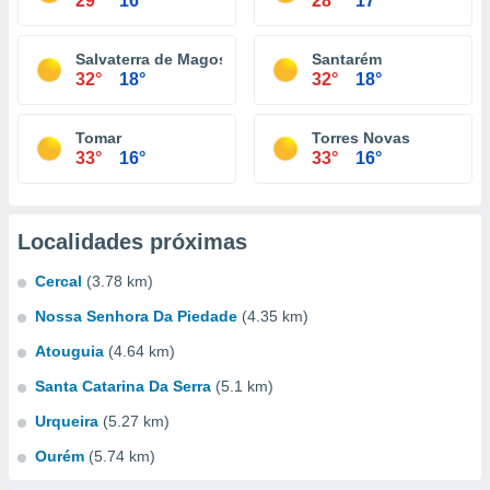
29°
16°
28°
17°
Salvaterra de Magos
Santarém
32°
18°
32°
18°
Tomar
Torres Novas
33°
16°
33°
16°
Localidades próximas
Cercal
(3.78 km)
Nossa Senhora Da Piedade
(4.35 km)
Atouguia
(4.64 km)
Santa Catarina Da Serra
(5.1 km)
Urqueira
(5.27 km)
Ourém
(5.74 km)