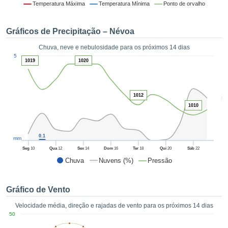
da em
Temperatura Máxima
Temperatura Mínima
Ponto de orvalho
 recolhidas
 cookies ou
Gráficos de Precipitação – Névoa
logias
s, permite-
Chuva, neve e nebulosidade para os próximos 14 dias
iar a nossa
1
5
de para
1019
1020
ACEITAR
a fornecer-
E
dos de alta
CONTINUAR
ade sem
1012
5
r custo.
1010
CONFIGURAÇÕES
 no botão
continuar",
eder ao
0.1
mm
ceitando a
Seg
10
Qua
12
Sex
14
Dom
16
Ter
18
Qui
20
Sáb
22
de todos os
Chuva
Nuvens (%)
Pressão
róprios ou
 parceiros,
permitem
Gráfico de Vento
analisar o
mento no
Velocidade média, direção e rajadas de vento para os próximos 14 dias
 bem como
50
r um perfil