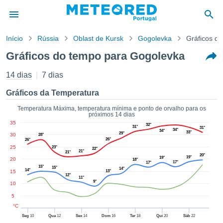
Início
Rússia
Oblast de Kursk
Gogolevka
Gráficos d
o de
Gráficos do tempo para Gogolevka
cidade
eúdo da
14 dias
7 dias
empo.pt) foi
ado por
Gráficos da Temperatura
nais para
r que as
Temperatura Máxima, temperatura mínima e ponto de orvalho para os
próximos 14 dias
 fornecidas
35
32°
 qualidade.
31°
31°
34°
34°
33°
29°
30
er a este
28°
26°
26°
avés das
25
23°
22°
21°
21°
s opções:
20°
19°
19°
20
18°
17°
17°
15°
15°
14°
14°
15
13°
cookies e
12°
11°
9°
de forma
10
uita
5
ade digital
°C
lizada,
Seg
10
Qua
12
Sex
14
Dom
16
Ter
18
Qui
20
Sáb
22