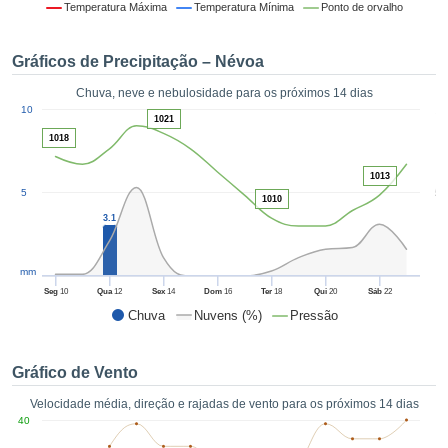
da em
Temperatura Máxima
Temperatura Mínima
Ponto de orvalho
 recolhidas
 cookies ou
Gráficos de Precipitação – Névoa
logias
s, permite-
Chuva, neve e nebulosidade para os próximos 14 dias
iar a nossa
1
10
de para
1021
ACEITAR
a fornecer-
1018
E
dos de alta
CONTINUAR
ade sem
1013
5
5
r custo.
1010
CONFIGURAÇÕES
3.1
 no botão
continuar",
eder ao
mm
ceitando a
Seg
10
Qua
12
Sex
14
Dom
16
Ter
18
Qui
20
Sáb
22
de todos os
Chuva
Nuvens (%)
Pressão
róprios ou
 parceiros,
permitem
Gráfico de Vento
analisar o
mento no
Velocidade média, direção e rajadas de vento para os próximos 14 dias
 bem como
40
r um perfil