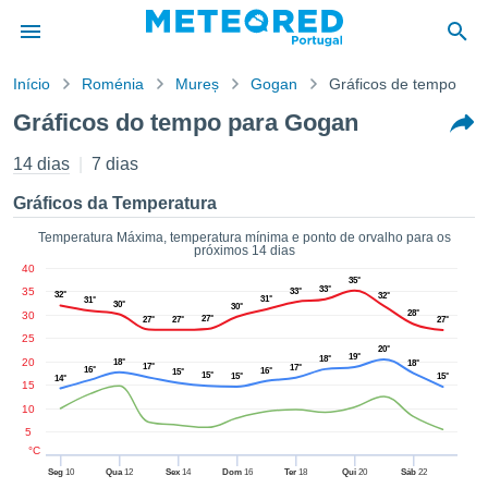
Início
Roménia
Mureș
Gogan
Gráficos de tempo
o de
Gráficos do tempo para Gogan
cidade
eúdo da
14 dias
7 dias
empo.pt) foi
ado por
Gráficos da Temperatura
nais para
r que as
Temperatura Máxima, temperatura mínima e ponto de orvalho para os
próximos 14 dias
 fornecidas
40
 qualidade.
35°
33°
35
33°
er a este
32°
32°
31°
31°
30°
30°
28°
30
avés das
27°
27°
27°
27°
s opções:
25
20°
19°
18°
20
18°
18°
17°
17°
16°
16°
15°
15°
15°
15°
cookies e
14°
15
de forma
10
uita
5
ade digital
°C
lizada,
Seg
10
Qua
12
Sex
14
Dom
16
Ter
18
Qui
20
Sáb
22