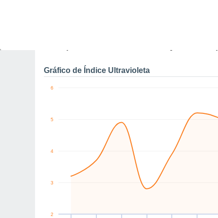
10
W
W
SW
W
W
E
km/h
Qui
6
Sex
7
Sáb
8
Dom
9
Seg
10
Ter
11
Q
Rajadas máximas do ven
Gráfico de Índice Ultravioleta
6
5
4
3
2