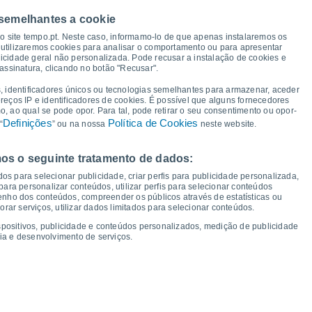
 semelhantes a cookie
30°
so site tempo.pt. Neste caso, informamo-lo de que apenas instalaremos os
27°
utilizaremos cookies para analisar o comportamento ou para apresentar
24°
icidade geral não personalizada. Pode recusar a instalação de cookies e
23°
22°
21°
assinatura, clicando no botão "Recusar".
19°
18°
17°
, identificadores únicos ou tecnologias semelhantes para armazenar, aceder
16°
15°
15°
ereços IP e identificadores de cookies. É possível que alguns fornecedores
14°
13°
13°
13°
 ao qual se pode opor. Para tal, pode retirar o seu consentimento ou opor-
Definições
Política de Cookies
“
” ou na nossa
neste website.
os o seguinte tratamento de dados:
ua
12
Qui
13
Sex
14
Sáb
15
Dom
16
Seg
17
Ter
18
Qua
19
os para selecionar publicidade, criar perfis para publicidade personalizada,
mperatura Mínima
Ponto de orvalho
s para personalizar conteúdos, utilizar perfis para selecionar conteúdos
ho dos conteúdos, compreender os públicos através de estatísticas ou
ar serviços, utilizar dados limitados para selecionar conteúdos.
spositivos, publicidade e conteúdos personalizados, medição de publicidade
ia e desenvolvimento de serviços.
dade para os próximos 14 dias
100
1020
75