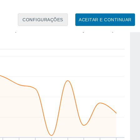
CONFIGURAÇÕES
ACEITAR E CONTINUAR
SE
W
W
SW
SW
W
W
W
ua
12
Qui
13
Sex
14
Sáb
15
Dom
16
Seg
17
Ter
18
Qua
19
to
Velocidade média do vento