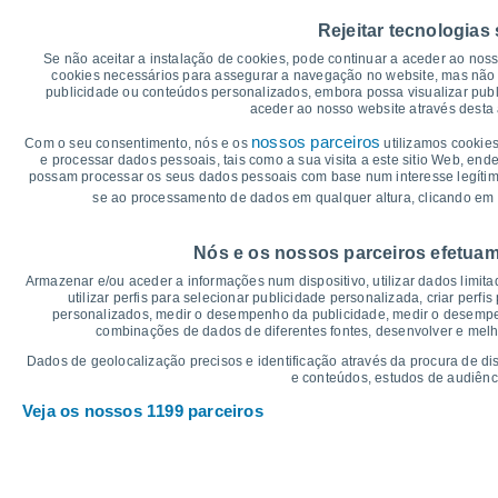
35
Rejeitar tecnologias
30
Se não aceitar a instalação de cookies, pode continuar a aceder ao nos
cookies necessários para assegurar a navegação no website, mas não 
25°
25
23°
publicidade ou conteúdos personalizados, embora possa visualizar publ
aceder ao nosso website através desta 
19°
19°
20
18°
nossos parceiros
16°
Com o seu consentimento, nós e os
utilizamos cookies
e processar dados pessoais, tais como a sua visita a este sitio Web, end
15
13°
possam processar os seus dados pessoais com base num interesse legítimo,
12°
11°
11°
10°
se ao processamento de dados em qualquer altura, clicando em 
9°
10
°C
Nós e os nossos parceiros efetuam
Qui
6
Sex
7
Sáb
8
Dom
9
Seg
10
Ter
11
Q
Armazenar e/ou aceder a informações num dispositivo, utilizar dados limitad
Temperatura Máxima
Te
utilizar perfis para selecionar publicidade personalizada, criar perfi
personalizados, medir o desempenho da publicidade, medir o desempen
combinações de dados de diferentes fontes, desenvolver e melhor
Gráficos de Precipitação – Névoa
Dados de geolocalização precisos e identificação através da procura de di
e conteúdos, estudos de audiênc
Chuva, neve e nebulosi
Veja os nossos 1199 parceiros
5
1021
1019