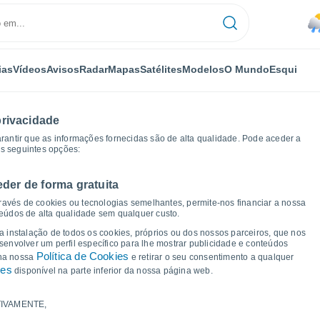
ias
Vídeos
Avisos
Radar
Mapas
Satélites
Modelos
O Mundo
Esqui
privacidade
arantir que as informações fornecidas são de alta qualidade. Pode aceder a
as seguintes opções:
eder de forma gratuita
Gráficos de tempo
ravés de cookies ou tecnologias semelhantes, permite-nos financiar a nossa
teúdos de alta qualidade sem qualquer custo.
a Glossop
 a instalação de todos os cookies, próprios ou dos nossos parceiros, que nos
nvolver um perfil específico para lhe mostrar publicidade e conteúdos
Política de Cookies
 na nossa
e retirar o seu consentimento a qualquer
ies
disponível na parte inferior da nossa página web.
IVAMENTE,
a e ponto de orvalho para os próximos 14 dias