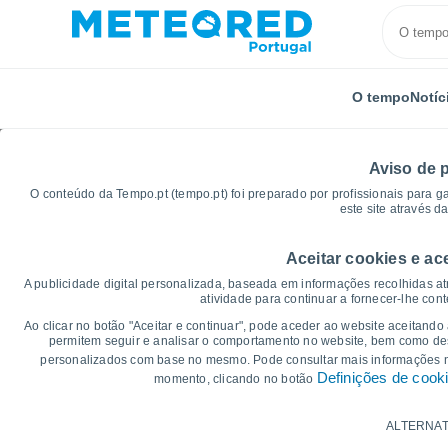
O tempo
Notíc
Aviso de 
O conteúdo da Tempo.pt (tempo.pt) foi preparado por profissionais para g
este site através d
Aceitar cookies e ac
Início
Reino Unido
Midlands do Leste
Glossop
A publicidade digital personalizada, baseada em informações recolhidas at
atividade para continuar a fornecer-lhe con
Gráficos do tempo par
Ao clicar no botão "Aceitar e continuar", pode aceder ao website aceitando
permitem seguir e analisar o comportamento no website, bem como dese
personalizados com base no mesmo. Pode consultar mais informações
14 dias
7 dias
Definições de cook
momento, clicando no botão
Gráficos da Temperatura
ALTERNAT
Temperatura Máxima, temperatura mínim