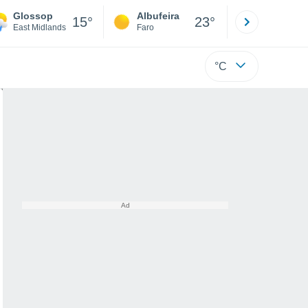
Glossop
Albufeira
Lisboa
15°
23°
East Midlands
Faro
Lisboa
°C