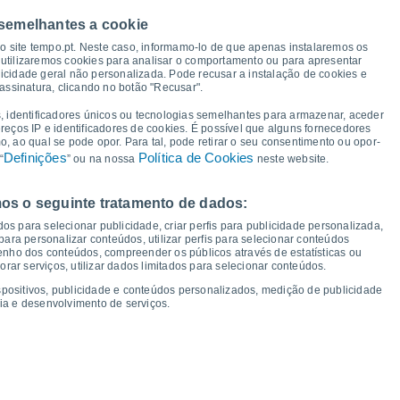
 semelhantes a cookie
34°
34°
33°
33°
33°
31°
30°
so site tempo.pt. Neste caso, informamo-lo de que apenas instalaremos os
utilizaremos cookies para analisar o comportamento ou para apresentar
26°
icidade geral não personalizada. Pode recusar a instalação de cookies e
23°
22°
21°
assinatura, clicando no botão "Recusar".
21°
20°
20°
19°
16°
, identificadores únicos ou tecnologias semelhantes para armazenar, aceder
ereços IP e identificadores de cookies. É possível que alguns fornecedores
 ao qual se pode opor. Para tal, pode retirar o seu consentimento ou opor-
Definições
Política de Cookies
“
” ou na nossa
neste website.
os o seguinte tratamento de dados:
ui
13
Sex
14
Sáb
15
Dom
16
Seg
17
Ter
18
Qua
19
Qui
20
os para selecionar publicidade, criar perfis para publicidade personalizada,
mperatura Mínima
Ponto de orvalho
s para personalizar conteúdos, utilizar perfis para selecionar conteúdos
ho dos conteúdos, compreender os públicos através de estatísticas ou
ar serviços, utilizar dados limitados para selecionar conteúdos.
spositivos, publicidade e conteúdos personalizados, medição de publicidade
ia e desenvolvimento de serviços.
dade para os próximos 14 dias
100
18
1016
75