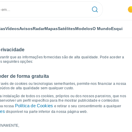
ias
Vídeos
Avisos
Radar
Mapas
Satélites
Modelos
O Mundo
Esqui
privacidade
arantir que as informações fornecidas são de alta qualidade. Pode aceder a
as seguintes opções:
eder de forma gratuita
os de tempo
ravés de cookies ou tecnologias semelhantes, permite-nos financiar a nossa
teúdos de alta qualidade sem qualquer custo.
 Gissi
 a instalação de todos os cookies, próprios ou dos nossos parceiros, que nos
nvolver um perfil específico para lhe mostrar publicidade e conteúdos
Política de Cookies
 na nossa
e retirar o seu consentimento a qualquer
ies
disponível na parte inferior da nossa página web.
IVAMENTE,
a e ponto de orvalho para os próximos 14 dias