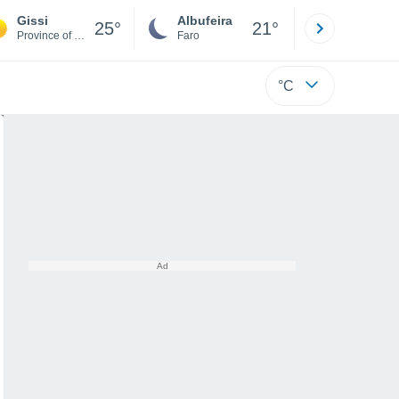
Gissi
Albufeira
Lisboa
25°
21°
Province of Chieti
Faro
Lisboa
°C