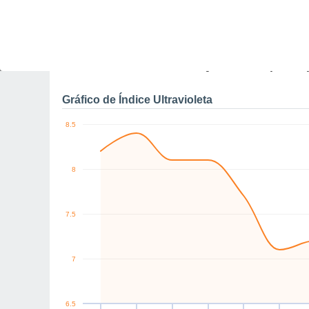
N
N
NE
N
N
N
km/h
Sex
7
Sáb
8
Dom
9
Seg
10
Ter
11
Qua
12
Q
Rajadas máximas do ven
Gráfico de Índice Ultravioleta
8.5
8
7.5
7
6.5