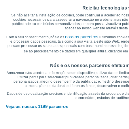
40
Rejeitar tecnologias
34°
35
33°
32°
32°
32°
31°
Se não aceitar a instalação de cookies, pode continuar a aceder ao nos
30
cookies necessários para assegurar a navegação no website, mas não 
publicidade ou conteúdos personalizados, embora possa visualizar publ
25
23°
23°
22°
22°
21°
21°
aceder ao nosso website através desta 
20
nossos parceiros
Com o seu consentimento, nós e os
utilizamos cookies
15
e processar dados pessoais, tais como a sua visita a este sitio Web, end
possam processar os seus dados pessoais com base num interesse legítimo,
10
se ao processamento de dados em qualquer altura, clicando em 
5
°C
Nós e os nossos parceiros efetuam
Sex
7
Sáb
8
Dom
9
Seg
10
Ter
11
Qua
12
Q
Armazenar e/ou aceder a informações num dispositivo, utilizar dados limitad
Temperatura Máxima
Te
utilizar perfis para selecionar publicidade personalizada, criar perfi
personalizados, medir o desempenho da publicidade, medir o desempen
combinações de dados de diferentes fontes, desenvolver e melhor
Gráficos de Precipitação – Névoa
Dados de geolocalização precisos e identificação através da procura de di
e conteúdos, estudos de audiênc
Chuva, neve e nebulosi
Veja os nossos 1199 parceiros
5
10
1017
1016