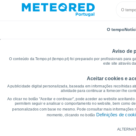
O tempo
Notíc
Aviso de 
O conteúdo da Tempo.pt (tempo.pt) foi preparado por profissionais para g
este site através d
Aceitar cookies e ac
Início
Itália
Província de Chieti
Gissi
Gráfic
A publicidade digital personalizada, baseada em informações recolhidas at
atividade para continuar a fornecer-lhe con
Gráficos do tempo para
Ao clicar no botão "Aceitar e continuar", pode aceder ao website aceitando
permitem seguir e analisar o comportamento no website, bem como dese
personalizados com base no mesmo. Pode consultar mais informações
14 dias
7 dias
Definições de cook
momento, clicando no botão
Gráficos da Temperatura
ALTERNAT
Temperatura Máxima, temperatura mínim