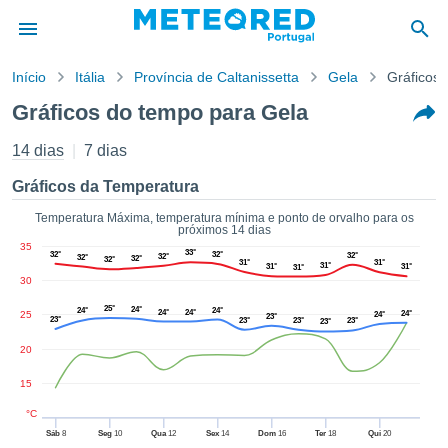
Início
Itália
Província de Caltanissetta
Gela
Gráficos
o de
Gráficos do tempo para Gela
cidade
eúdo da
14 dias
7 dias
empo.pt) foi
ado por
Gráficos da Temperatura
nais para
r que as
Temperatura Máxima, temperatura mínima e ponto de orvalho para os
próximos 14 dias
 fornecidas
35
 qualidade.
33°
32°
32°
32°
32°
32°
32°
32°
31°
31°
31°
31°
31°
31°
er a este
30
avés das
s opções:
25°
24°
24°
24°
24°
24°
25
24°
24°
23°
23°
23°
23°
23°
23°
cookies e
20
de forma
15
uita
ade digital
°C
lizada,
Sáb
8
Seg
10
Qua
12
Sex
14
Dom
16
Ter
18
Qui
20