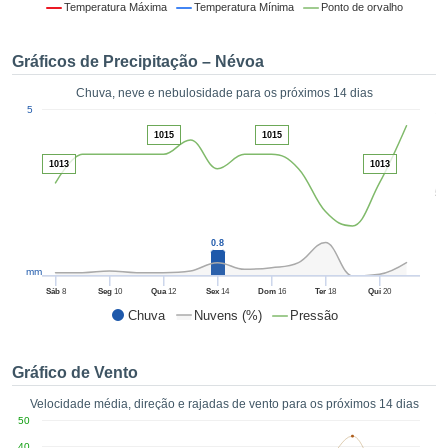
da em
Temperatura Máxima
Temperatura Mínima
Ponto de orvalho
 recolhidas
 cookies ou
Gráficos de Precipitação – Névoa
logias
s, permite-
Chuva, neve e nebulosidade para os próximos 14 dias
iar a nossa
1
5
de para
ACEITAR
1015
1015
a fornecer-
E
dos de alta
1013
1013
CONTINUAR
ade sem
5
r custo.
CONFIGURAÇÕES
 no botão
continuar",
0.8
eder ao
mm
ceitando a
Sáb
8
Seg
10
Qua
12
Sex
14
Dom
16
Ter
18
Qui
20
de todos os
Chuva
Nuvens (%)
Pressão
róprios ou
 parceiros,
permitem
Gráfico de Vento
analisar o
mento no
Velocidade média, direção e rajadas de vento para os próximos 14 dias
 bem como
50
r um perfil
40