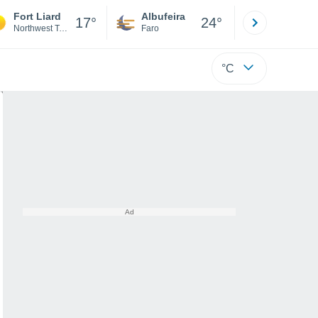
Fort Liard
Albufeira
Lisboa
17°
24°
Northwest Territories
Faro
Lisboa
°C