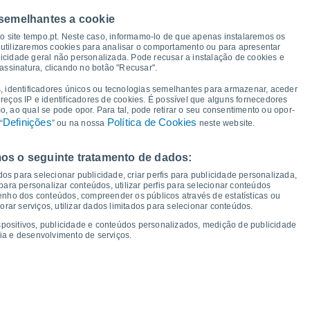
 semelhantes a cookie
30°
so site tempo.pt. Neste caso, informamo-lo de que apenas instalaremos os
27°
27°
27°
26°
25°
utilizaremos cookies para analisar o comportamento ou para apresentar
25°
icidade geral não personalizada. Pode recusar a instalação de cookies e
23°
assinatura, clicando no botão "Recusar".
, identificadores únicos ou tecnologias semelhantes para armazenar, aceder
14°
ereços IP e identificadores de cookies. É possível que alguns fornecedores
13°
13°
13°
12°
 ao qual se pode opor. Para tal, pode retirar o seu consentimento ou opor-
12°
10°
10°
Definições
Política de Cookies
“
” ou na nossa
neste website.
os o seguinte tratamento de dados:
ui
13
Sex
14
Sáb
15
Dom
16
Seg
17
Ter
18
Qua
19
Qui
20
os para selecionar publicidade, criar perfis para publicidade personalizada,
mperatura Mínima
Ponto de orvalho
s para personalizar conteúdos, utilizar perfis para selecionar conteúdos
ho dos conteúdos, compreender os públicos através de estatísticas ou
ar serviços, utilizar dados limitados para selecionar conteúdos.
spositivos, publicidade e conteúdos personalizados, medição de publicidade
ia e desenvolvimento de serviços.
dade para os próximos 14 dias
100
21
75