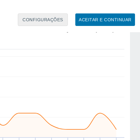
5
5
5
CONFIGURAÇÕES
ACEITAR E CONTINUAR
S
SE
SW
SW
N
NE
NE
NE
ui
13
Sex
14
Sáb
15
Dom
16
Seg
17
Ter
18
Qua
19
Qui
20
to
Velocidade média do vento