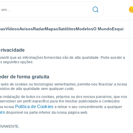
ias
Vídeos
Avisos
Radar
Mapas
Satélites
Modelos
O Mundo
Esqui
privacidade
arantir que as informações fornecidas são de alta qualidade. Pode aceder a
as seguintes opções:
eder de forma gratuita
s de tempo
ravés de cookies ou tecnologias semelhantes, permite-nos financiar a nossa
teúdos de alta qualidade sem qualquer custo.
 Fort Liard - NT
 a instalação de todos os cookies, próprios ou dos nossos parceiros, que nos
nvolver um perfil específico para lhe mostrar publicidade e conteúdos
Política de Cookies
 na nossa
e retirar o seu consentimento a qualquer
ies
disponível na parte inferior da nossa página web.
IVAMENTE,
a e ponto de orvalho para os próximos 14 dias