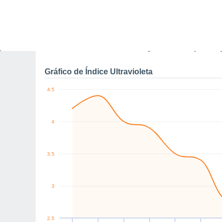
0
km/h
NE
N
N
N
N
N
Sex
7
Sáb
8
Dom
9
Seg
10
Ter
11
Qua
12
Q
Rajadas máximas do ven
Gráfico de Índice Ultravioleta
4.5
4
3.5
3
2.5