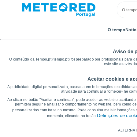
O tempo
Notíc
Aviso de 
O conteúdo da Tempo.pt (tempo.pt) foi preparado por profissionais para g
este site através d
Aceitar cookies e ac
Início
Canadá
Northwest
Fort Liard
Gráfico
A publicidade digital personalizada, baseada em informações recolhidas at
atividade para continuar a fornecer-lhe con
Gráficos do tempo para
Ao clicar no botão "Aceitar e continuar", pode aceder ao website aceitando
permitem seguir e analisar o comportamento no website, bem como dese
personalizados com base no mesmo. Pode consultar mais informações
14 dias
7 dias
Definições de cook
momento, clicando no botão
Gráficos da Temperatura
ALTERNAT
Temperatura Máxima, temperatura mínim