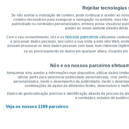
35
Rejeitar tecnologias
30
Se não aceitar a instalação de cookies, pode continuar a aceder ao nos
cookies necessários para assegurar a navegação no website, mas não 
25°
25°
25
24°
publicidade ou conteúdos personalizados, embora possa visualizar publ
22°
aceder ao nosso website através desta 
21°
20°
20
nossos parceiros
Com o seu consentimento, nós e os
utilizamos cookies
e processar dados pessoais, tais como a sua visita a este sitio Web, end
15
13°
13°
12°
possam processar os seus dados pessoais com base num interesse legítimo,
12°
10°
se ao processamento de dados em qualquer altura, clicando em 
10
8°
°C
Nós e os nossos parceiros efetuam
Sex
7
Sáb
8
Dom
9
Seg
10
Ter
11
Qua
12
Q
Armazenar e/ou aceder a informações num dispositivo, utilizar dados limitad
Temperatura Máxima
Te
utilizar perfis para selecionar publicidade personalizada, criar perfi
personalizados, medir o desempenho da publicidade, medir o desempen
combinações de dados de diferentes fontes, desenvolver e melhor
Gráficos de Precipitação – Névoa
Dados de geolocalização precisos e identificação através da procura de di
e conteúdos, estudos de audiênc
Chuva, neve e nebulosi
Veja os nossos 1199 parceiros
10
10
1019