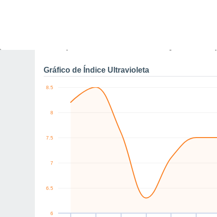
NW
NW
W
NW
NW
NW
km/h
Qui
6
Sex
7
Sáb
8
Dom
9
Seg
10
Ter
11
Q
Rajadas máximas do ven
Gráfico de Índice Ultravioleta
8.5
8
7.5
7
6.5
6