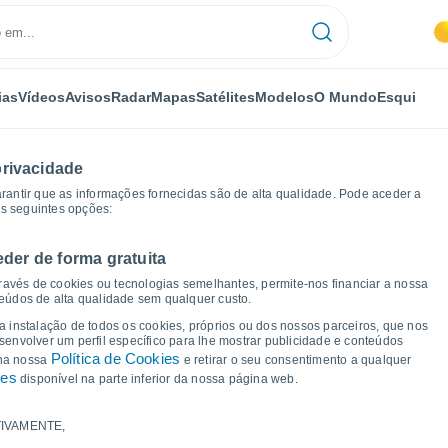
ias
Vídeos
Avisos
Radar
Mapas
Satélites
Modelos
O Mundo
Esqui
privacidade
arantir que as informações fornecidas são de alta qualidade. Pode aceder a
as seguintes opções:
eder de forma gratuita
 de tempo
ravés de cookies ou tecnologias semelhantes, permite-nos financiar a nossa
teúdos de alta qualidade sem qualquer custo.
a Formoselha
 a instalação de todos os cookies, próprios ou dos nossos parceiros, que nos
nvolver um perfil específico para lhe mostrar publicidade e conteúdos
Política de Cookies
 na nossa
e retirar o seu consentimento a qualquer
ies
disponível na parte inferior da nossa página web.
IVAMENTE,
a e ponto de orvalho para os próximos 14 dias