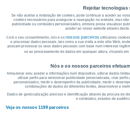
40
Rejeitar tecnologias
35
Se não aceitar a instalação de cookies, pode continuar a aceder ao nos
31°
31°
30°
cookies necessários para assegurar a navegação no website, mas não 
30°
29°
30
29°
publicidade ou conteúdos personalizados, embora possa visualizar publ
aceder ao nosso website através desta 
25
nossos parceiros
Com o seu consentimento, nós e os
utilizamos cookies
20°
e processar dados pessoais, tais como a sua visita a este sitio Web, end
20
19°
19°
17°
17°
possam processar os seus dados pessoais com base num interesse legítimo,
15°
se ao processamento de dados em qualquer altura, clicando em 
15
°C
Nós e os nossos parceiros efetuam
Qui
6
Sex
7
Sáb
8
Dom
9
Seg
10
Ter
11
Q
Armazenar e/ou aceder a informações num dispositivo, utilizar dados limitad
Temperatura Máxima
Te
utilizar perfis para selecionar publicidade personalizada, criar perfi
personalizados, medir o desempenho da publicidade, medir o desempen
combinações de dados de diferentes fontes, desenvolver e melhor
Gráficos de Precipitação – Névoa
Dados de geolocalização precisos e identificação através da procura de di
e conteúdos, estudos de audiênc
Chuva, neve e nebulosi
Veja os nossos 1199 parceiros
5
1021
10