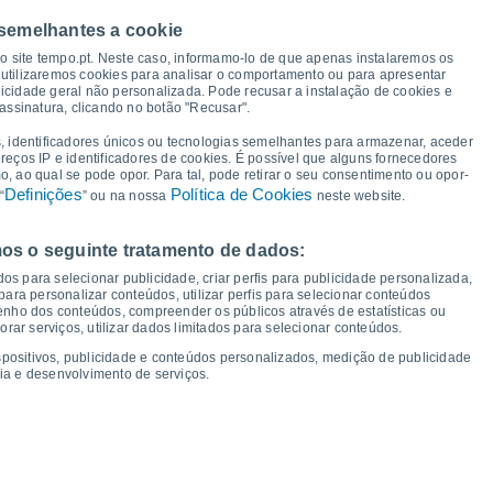
36°
 semelhantes a cookie
32°
32°
so site tempo.pt. Neste caso, informamo-lo de que apenas instalaremos os
31°
31°
utilizaremos cookies para analisar o comportamento ou para apresentar
30°
30°
icidade geral não personalizada. Pode recusar a instalação de cookies e
27°
assinatura, clicando no botão "Recusar".
, identificadores únicos ou tecnologias semelhantes para armazenar, aceder
ereços IP e identificadores de cookies. É possível que alguns fornecedores
19°
18°
 ao qual se pode opor. Para tal, pode retirar o seu consentimento ou opor-
16°
16°
16°
15°
15°
Definições
Política de Cookies
14°
“
” ou na nossa
neste website.
os o seguinte tratamento de dados:
ua
12
Qui
13
Sex
14
Sáb
15
Dom
16
Seg
17
Ter
18
Qua
19
os para selecionar publicidade, criar perfis para publicidade personalizada,
mperatura Mínima
Ponto de orvalho
s para personalizar conteúdos, utilizar perfis para selecionar conteúdos
ho dos conteúdos, compreender os públicos através de estatísticas ou
ar serviços, utilizar dados limitados para selecionar conteúdos.
spositivos, publicidade e conteúdos personalizados, medição de publicidade
ia e desenvolvimento de serviços.
dade para os próximos 14 dias
100
1019
75
18