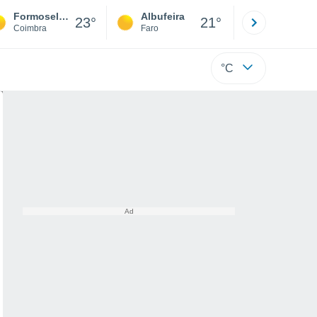
Formoselha
Albufeira
Lisboa
23°
21°
Coimbra
Faro
Lisboa
°C