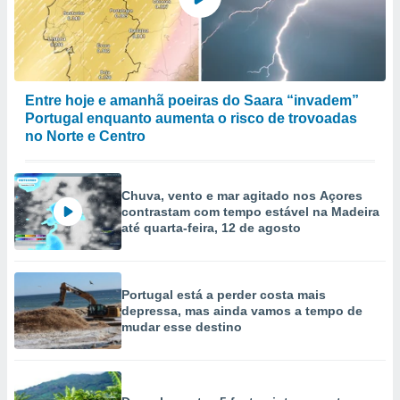
ão através
de
,
 e
Entre hoje e amanhã poeiras do Saara “invadem”
dos,
Portugal enquanto aumenta o risco de trovoadas
publicidade
no Norte e Centro
s, estudos
a e
mento de
Chuva, vento e mar agitado nos Açores
contrastam com tempo estável na Madeira
ossos 1199
até quarta-feira, 12 de agosto
eiros
Portugal está a perder costa mais
depressa, mas ainda vamos a tempo de
mudar esse destino