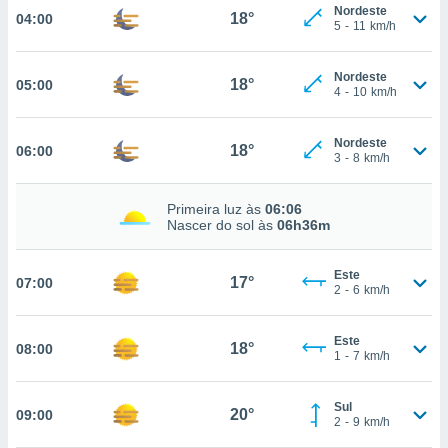
Nordeste
18°
04:00
, permite-
5
-
11
km/h
ar a nossa
ara
ACEITAR
Nordeste
 fornecer-
18°
05:00
E
4
-
10
km/h
os de alta
CONTINUAR
sem
sto.
Nordeste
18°
06:00
CONFIGURAÇÕES
3
-
8
km/h
o botão
ontinuar",
r ao
Primeira luz às
06:06
Nascer do sol às
06h36m
itando a
de todos os
óprios ou
Este
17°
07:00
parceiros,
2
-
6
km/h
rmitem
lisar o
nto no
Este
18°
08:00
1
-
7
km/h
em como
 um perfil
para lhe
Sul
20°
09:00
licidade e
2
-
9
km/h