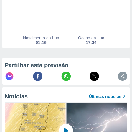
selecionar
a, criar
personalizar
tilizar
selecionar
Nascimento da Lua
Ocaso da Lua
01:16
17:34
dos, medir
nho da
, medir o
o dos
Partilhar esta previsão
r os
ravés de
s ou
s de dados
es fontes,
Notícias
Últimas notícias
 e melhorar
ilizar dados
ara
conteúdos.
ção