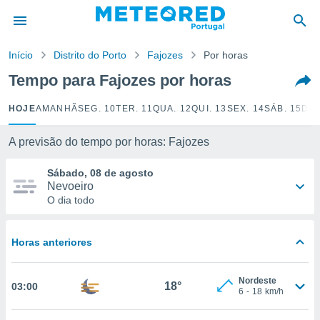
de
Início
Distrito do Porto
Fajozes
Por horas
 da
empo.pt) foi
Tempo para Fajozes por horas
or
is para
HOJE
AMANHÃ
SEG. 10
TER. 11
QUA. 12
QUI. 13
SEX. 14
SÁB. 15
DOM
e as
 fornecidas
 qualidade.
A previsão do tempo por horas: Fajozes
r a este
s das
Sábado, 08 de agosto
opções:
Nevoeiro
O dia todo
ookies e
 forma
Horas anteriores
e digital
da,
Nordeste
m
18°
03:00
6
-
18
km/h
 recolhidas
cookies ou