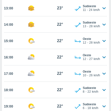
osso site
este caso,
Sudoeste
23°
13:00
11
-
24
km/h
lo de que
talaremos
Sudoeste
22°
14:00
s para
13
-
28
km/h
a navegação
, mas não
Oeste
s cookies
22°
15:00
12
-
28
km/h
ar o
nto ou
ntar
Oeste
22°
16:00
 ou
12
-
27
km/h
dos,
Oeste
ssa
22°
17:00
10
-
26
km/h
ublicidade
ada. Pode
Sudoeste
22°
18:00
nstalação de
8
-
22
km/h
ceder ao
ite através
Sudoeste
atura,
22°
19:00
6
-
18
km/h
 botão