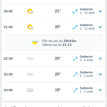
Sudoeste
21°
20:00
4
-
15
km/h
nto, nós e
arceiros
cookies,
Sudoeste
20°
21:00
3
-
12
km/h
ores únicos
ias
s para
Pôr-do-sol às
20h43m
 aceder e
Última luz às
21:13
dados
ais como a
 este sitio
Sudoeste
20°
22:00
3
-
6
km/h
eços IP e
ores de
possível
Sudoeste
20°
23:00
3
-
5
km/h
es possam
os seus
oais com
Sudoeste
19°
24:00
2
-
5
km/h
nteresse
o qual se
ara tal,
 o seu