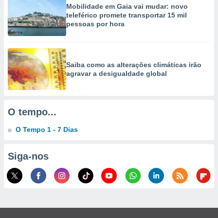
selecionar
Mobilidade em Gaia vai mudar: novo
teleférico promete transportar 15 mil
pessoas por hora
a, criar
personalizar
tilizar
selecionar
Saiba como as alterações climáticas irão
dos, medir
agravar a desigualdade global
nho da
, medir o
o dos
O tempo...
r os
ravés de
O Tempo 1 - 7 Dias
s ou
s de dados
es fontes,
Siga-nos
 e melhorar
ilizar dados
ara
conteúdos.
ção