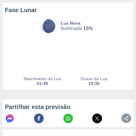
Fase Lunar
nto, nós e
Lua Nova
arceiros
Iluminada
15%
cookies,
ores únicos
ias
s para
 aceder e
dados
ais como a
 este sitio
eços IP e
Nascimento da Lua
Ocaso da Lua
ores de
01:49
19:35
possível
es possam
os seus
Partilhar esta previsão
oais com
nteresse
o qual se
ara tal,
 o seu