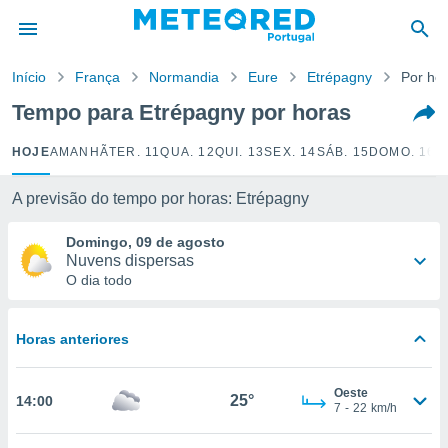
de
Início
França
Normandia
Eure
Etrépagny
Por ho
 da
empo.pt) foi
Tempo para Etrépagny por horas
or
is para
HOJE
AMANHÃ
TER. 11
QUA. 12
QUI. 13
SEX. 14
SÁB. 15
DOMO. 16
S
e as
 fornecidas
 qualidade.
A previsão do tempo por horas: Etrépagny
r a este
s das
Domingo, 09 de agosto
opções:
Nuvens dispersas
O dia todo
ookies e
 forma
Horas anteriores
e digital
da,
Oeste
m
25°
14:00
7
-
22
km/h
 recolhidas
cookies ou