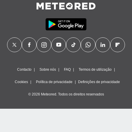
ão através
de
,
 e
dos,
publicidade
s, estudos
a e
mento de
Contacto
Sobre nós
FAQ
Termos de utilização
ossos 1199
eiros
Cookies
Política de privacidade
Definições de privacidade
© 2026 Meteored. Todos os direitos reservados