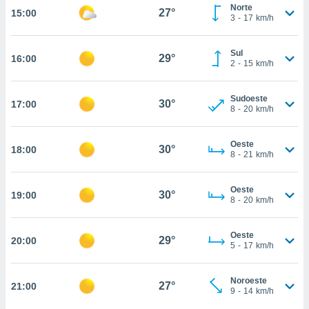
Norte
27°
15:00
, permite-
3
-
17
km/h
ar a nossa
ara
ACEITAR
Sul
 fornecer-
29°
16:00
E
2
-
15
km/h
os de alta
CONTINUAR
sem
sto.
Sudoeste
30°
17:00
CONFIGURAÇÕES
8
-
20
km/h
o botão
ontinuar",
r ao
Oeste
30°
18:00
8
-
21
km/h
itando a
de todos os
óprios ou
Oeste
30°
19:00
parceiros,
8
-
20
km/h
rmitem
lisar o
nto no
Oeste
29°
20:00
5
-
17
km/h
em como
 um perfil
para lhe
Noroeste
27°
21:00
licidade e
9
-
14
km/h