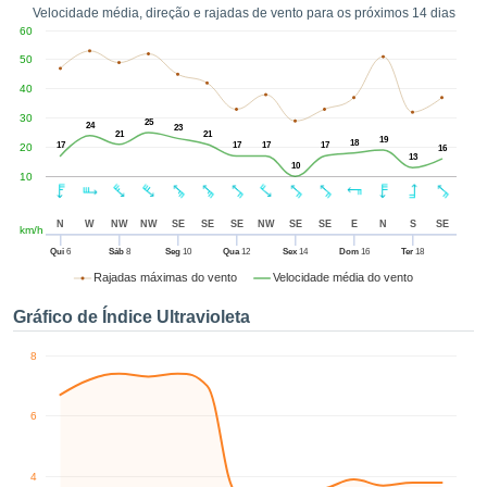
o para lhe
Velocidade média, direção e rajadas de vento para os próximos 14 dias
blicidade e
60
eúdos
50
zados com
esmo. Pode
40
ar mais
30
25
24
s na nossa
23
21
21
19
18
17
17
17
17
20
e Cookies
e
16
13
10
r o seu
10
imento a
 momento,
N
W
NW
NW
SE
SE
SE
NW
SE
SE
E
N
S
SE
km/h
 no botão
 de cookies
Qui
6
Sáb
8
Seg
10
Qua
12
Sex
14
Dom
16
Ter
18
l na parte
Rajadas máximas do vento
Velocidade média do vento
 da nossa
Gráfico de Índice Ultravioleta
a web.
8
IVAMENTE,
itar
6
logias
antes a
kie
4