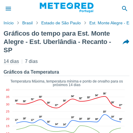
Início
Brasil
Estado de São Paulo
Est. Monte Alegre - Es
o de
Gráficos do tempo para Est. Monte
cidade
Alegre - Est. Uberlândia - Recanto -
eúdo da
empo.pt) foi
SP
ado por
nais para
14 dias
7 dias
r que as
 fornecidas
Gráficos da Temperatura
 qualidade.
er a este
Temperatura Máxima, temperatura mínima e ponto de orvalho para os
próximos 14 dias
avés das
40
s opções:
35°
34°
34°
35
33°
33°
32°
31°
30°
30°
30°
29°
29°
cookies e
30
27°
27°
de forma
25
23°
uita
19°
19°
19°
20
18°
18°
18°
18°
18°
17°
17°
16°
ade digital
14°
14°
15
lizada,