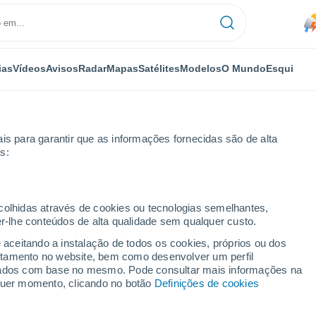
ias
Vídeos
Avisos
Radar
Mapas
Satélites
Modelos
O Mundo
Esqui
is para garantir que as informações fornecidas são de alta
s:
Esqui
ecolhidas através de cookies ou tecnologias semelhantes,
er-lhe conteúdos de alta qualidade sem qualquer custo.
Tempo em Passo Stelvio
e aceitando a instalação de todos os cookies, próprios ou dos
rtamento no website, bem como desenvolver um perfil
lizados com base no mesmo. Pode consultar mais informações na
Hoje
Amanhã
Segunda
lquer momento, clicando no botão
Definições de cookies
8 Ago.
9 Ago.
10 Ago.