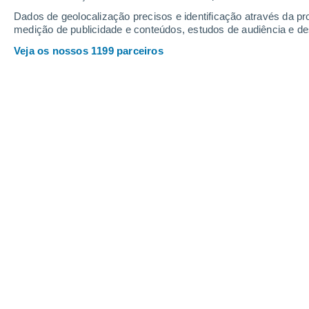
Webcams em Passo Stelvio
Dados de geolocalização precisos e identificação através da pr
medição de publicidade e conteúdos, estudos de audiência e d
Veja os nossos 1199 parceiros
Passo Stelvio - Il passo dello Stelvio
8 Ago. 2026
Profundidade da neve