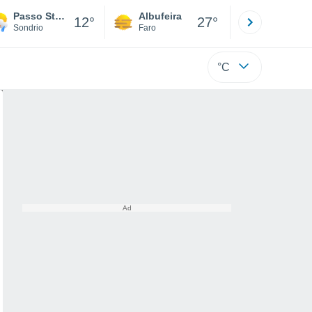
Passo Stelvio
Albufeira
Lisboa
12°
27°
Sondrio
Faro
Lisboa
°C