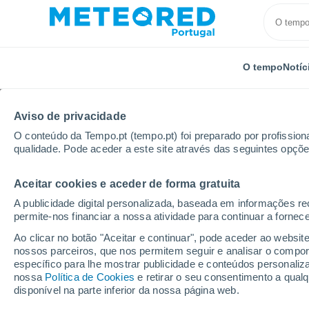
O tempo
Notíc
Aviso de privacidade
O conteúdo da Tempo.pt (tempo.pt) foi preparado por profissiona
qualidade. Pode aceder a este site através das seguintes opçõe
Aceitar cookies e aceder de forma gratuita
Início
Itália
Província de Sondrio
Passo Stelvio
A publicidade digital personalizada, baseada em informações r
permite-nos financiar a nossa atividade para continuar a fornec
Aberta
Ao clicar no botão "Aceitar e continuar", pode aceder ao websit
nossos parceiros, que nos permitem seguir e analisar o compo
Passo Stelvio
específico para lhe mostrar publicidade e conteúdos persona
nossa
Política de Cookies
e retirar o seu consentimento a qua
disponível na parte inferior da nossa página web.
Abertura
Encerramento