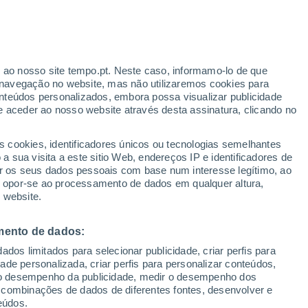
15°
/
5°
17°
/
5°
16°
/
5°
r ao nosso site tempo.pt. Neste caso, informamo-lo de que
navegação no website, mas não utilizaremos cookies para
nteúdos personalizados, embora possa visualizar publicidade
e aceder ao nosso website através desta assinatura, clicando no
Estado da neve
s cookies, identificadores únicos ou tecnologias semelhantes
Espessura da neve na base
-
 sua visita a este sitio Web, endereços IP e identificadores de
r os seus dados pessoais com base num interesse legítimo, ao
Espessura da neve na parte superior
105 cm
ou opor-se ao processamento de dados em qualquer altura,
 website.
Tipo de neve na base
-
mento de dados:
Tipo de neve na parte superior
Neve dura
dos limitados para selecionar publicidade, criar perfis para
idade personalizada, criar perfis para personalizar conteúdos,
ir o desempenho da publicidade, medir o desempenho dos
 combinações de dados de diferentes fontes, desenvolver e
eúdos.