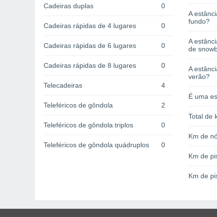
Cadeiras duplas
0
A estânci
fundo?
Cadeiras rápidas de 4 lugares
0
A estânc
Cadeiras rápidas de 6 lugares
0
de snow
Cadeiras rápidas de 8 lugares
0
A estânci
verão?
Telecadeiras
4
É uma es
Teleféricos de gôndola
2
Total de 
Teleféricos de gôndola triplos
0
Km de nó
Teleféricos de gôndola quádruplos
0
Km de pi
Km de pi