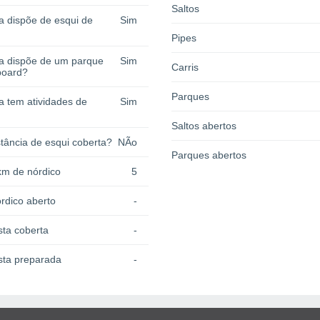
Saltos
a dispõe de esqui de
Sim
Pipes
ia dispõe de um parque
Sim
Carris
board?
Parques
a tem atividades de
Sim
Saltos abertos
tância de esqui coberta?
NÃo
Parques abertos
km de nórdico
5
rdico aberto
-
sta coberta
-
sta preparada
-