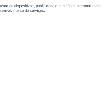
ocura de dispositivos, publicidade e conteúdos personalizados,
esenvolvimento de serviços.
Passo Stelvio - verso le piste di sci sul
Passo Stelvio -
ghiacciaio
l'orizzonte
8 Ago. 2026
8 Ago. 2026