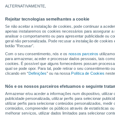
ALTERNATIVAMENTE,
30/05/2026
01/11/2026
Rejeitar tecnologias semelhantes a cookie
Se não aceitar a instalação de cookies, pode continuar a acede
Boletim de neve de hoje
apenas instalaremos os cookies necessários para assegurar a 
analisar o comportamento ou para apresentar publicidade ou co
geral não personalizada. Pode recusar a instalação de cookies 
Pistas por dificuldade
0
7
1
0
botão "Recusar".
Com o seu consentimento, nós e os
nossos parceiros
utilizamo
para armazenar, aceder e processar dados pessoais, tais como a
Quilómetros esquiáveis
3 / 12
cookies. É possível que alguns fornecedores possam processa
qual se pode opor. Para tal, pode retirar o seu consentimento 
clicando em “
Definições
” ou na nossa
Política de Cookies
neste
Pistas abertas
6 / 8
Nós e os nossos parceiros efetuamos o seguinte trata
Elevadores
- / 6
Armazenar e/ou aceder a informações num dispositivo, utilizar da
publicidade personalizada, utilizar perfis para selecionar public
utilizar perfis para selecionar conteúdos personalizados, med
conteúdos, compreender os públicos através de estatísticas ou
melhorar serviços, utilizar dados limitados para selecionar cont