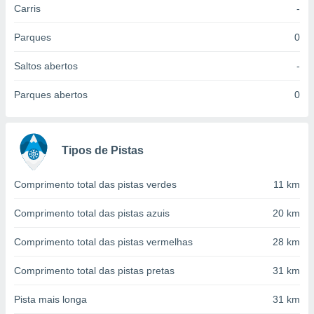
Carris
-
 para
a, utilizar
Parques
0
selecionar
Saltos abertos
-
a, criar
personalizar
Parques abertos
0
tilizar
selecionar
dos, medir
Tipos de Pistas
nho da
, medir o
o dos
Comprimento total das pistas verdes
11 km
r os
Comprimento total das pistas azuis
20 km
ravés de
s ou
Comprimento total das pistas vermelhas
28 km
s de dados
es fontes,
Comprimento total das pistas pretas
31 km
 e melhorar
ilizar dados
Pista mais longa
31 km
ara