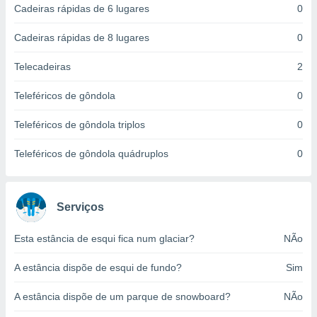
Cadeiras rápidas de 6 lugares
0
ite através
atura,
 botão
Cadeiras rápidas de 8 lugares
0
Telecadeiras
2
nto, nós e
Teleféricos de gôndola
0
arceiros
cookies,
Teleféricos de gôndola triplos
0
ores únicos
ias
s para
Teleféricos de gôndola quádruplos
0
 aceder e
dados
ais como a
 este sitio
Serviços
eços IP e
ores de
Esta estância de esqui fica num glaciar?
NÃo
possível
A estância dispõe de esqui de fundo?
Sim
es possam
os seus
A estância dispõe de um parque de snowboard?
NÃo
oais com
nteresse