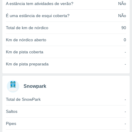
A estância tem atividades de verão?
NÃo
o qual se
ara tal,
 o seu
É uma estância de esqui coberta?
NÃo
to ou opor-
essamento
Total de km de nórdico
90
m qualquer
ando em “
Km de nórdico aberto
0
 ou na
Km de pista coberta
-
 Cookies
te.
Km de pista preparada
-
 nossos
s o
Snowpark
o de
Total de SnowPark
-
e/ou aceder
Saltos
-
ões num
utilizar
Pipes
-
ados para
publicidade,