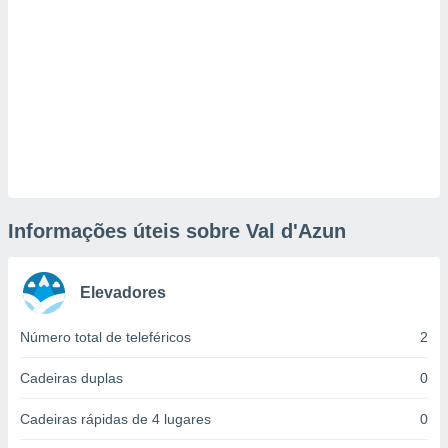
tar a
de cookies,
uar a
osso site
este caso,
lo de que
talaremos
s para
a navegação
, mas não
s cookies
Informações úteis sobre Val d'Azun
ar o
nto ou
ntar
 ou
Elevadores
dos,
Número total de teleféricos
2
ssa
ublicidade
Cadeiras duplas
0
ada. Pode
Cadeiras rápidas de 4 lugares
0
nstalação de
ceder ao