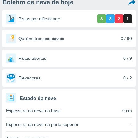
Boletim de neve de hoje
m
 recolhidas
cookies ou
Pistas por dificuldade
3
3
2
1
, permite-
ar a nossa
ara
Quilómetros esquiáveis
0 / 90
ACEITAR
 fornecer-
E
os de alta
CONTINUAR
sem
Pistas abertas
0 / 9
sto.
CONFIGURAÇÕES
o botão
ontinuar",
Elevadores
0 / 2
r ao
itando a
de todos os
Estado da neve
óprios ou
parceiros,
Espessura da neve na base
0 cm
rmitem
lisar o
nto no
Espessura da neve na parte superior
-
em como
 um perfil