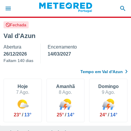
Fechada
de
Val d'Azun
 da
Abertura
Encerramento
empo.pt) foi
or
26/12/2026
14/03/2027
is para
Faltam 140 dias
e as
 fornecidas
Tempo em Val d'Azun
 qualidade.
r a este
s das
Hoje
Amanhã
Domingo
opções:
7 Ago.
8 Ago.
9 Ago.
ookies e
 forma
23°
/
13°
25°
/
14°
24°
/
14°
e digital
da,