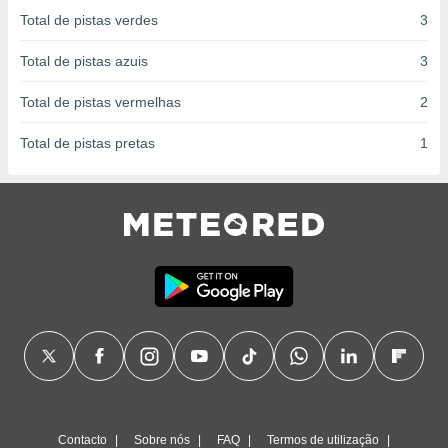
conteúdos.
Total de pistas verdes
3
ção
Total de pistas azuis
3
ão através
Total de pistas vermelhas
2
de
,
Total de pistas pretas
1
 e
dos,
publicidade
s, estudos
a e
mento de
ossos 1199
eiros
Contacto
Sobre nós
FAQ
Termos de utilização