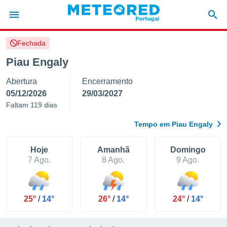
Fechada
de
Piau Engaly
 da
Abertura
Encerramento
empo.pt) foi
or
05/12/2026
29/03/2027
is para
Faltam 119 dias
e as
 fornecidas
Tempo em Piau Engaly
 qualidade.
r a este
s das
Hoje
Amanhã
Domingo
opções:
7 Ago.
8 Ago.
9 Ago.
ookies e
 forma
25°
/
14°
26°
/
14°
24°
/
14°
e digital
da,