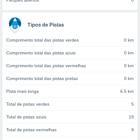
Parques abertos
0
conteúdos.
ção
Tipos de Pistas
ão através
de
,
Comprimento total das pistas verdes
0 km
 e
Comprimento total das pistas azuis
0 km
dos,
publicidade
Comprimento total das pistas vermelhas
0 km
s, estudos
a e
Comprimento total das pistas pretas
0 km
mento de
Pista mais longa
6.5 km
ossos 1199
eiros
Total de pistas verdes
5
Total de pistas azuis
19
Total de pistas vermelhas
9