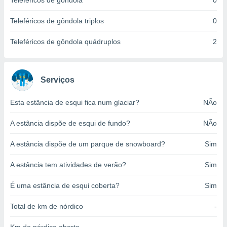
Teleféricos de gôndola
0
o qual se
ara tal,
Teleféricos de gôndola triplos
0
 o seu
to ou opor-
Teleféricos de gôndola quádruplos
2
essamento
m qualquer
ando em “
 ou na
Serviços
 Cookies
Esta estância de esqui fica num glaciar?
NÃo
te.
A estância dispõe de esqui de fundo?
NÃo
 nossos
s o
A estância dispõe de um parque de snowboard?
Sim
o de
A estância tem atividades de verão?
Sim
e/ou aceder
É uma estância de esqui coberta?
Sim
ões num
utilizar
Total de km de nórdico
-
ados para
publicidade,