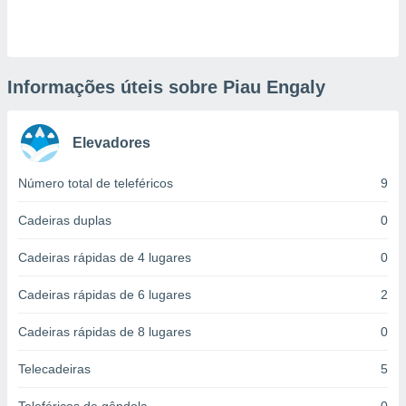
ite através
atura,
 botão
Informações úteis sobre Piau Engaly
nto, nós e
arceiros
Elevadores
cookies,
ores únicos
ias
Número total de teleféricos
9
s para
 aceder e
Cadeiras duplas
0
dados
ais como a
Cadeiras rápidas de 4 lugares
0
 este sitio
eços IP e
Cadeiras rápidas de 6 lugares
2
ores de
possível
Cadeiras rápidas de 8 lugares
0
es possam
os seus
Telecadeiras
5
oais com
nteresse