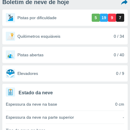
Boletim de neve de hoje
m
 recolhidas
cookies ou
Pistas por dificuldade
5
19
9
7
, permite-
ar a nossa
ara
Quilómetros esquiáveis
0 / 34
ACEITAR
 fornecer-
E
os de alta
CONTINUAR
sem
Pistas abertas
0 / 40
sto.
CONFIGURAÇÕES
o botão
ontinuar",
Elevadores
0 / 9
r ao
itando a
de todos os
Estado da neve
óprios ou
parceiros,
Espessura da neve na base
0 cm
rmitem
lisar o
nto no
Espessura da neve na parte superior
-
em como
 um perfil