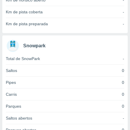
Km de nórdico aberto
-
 para
Km de pista coberta
-
a, utilizar
selecionar
Km de pista preparada
-
a, criar
personalizar
tilizar
Snowpark
selecionar
Total de SnowPark
-
dos, medir
nho da
, medir o
Saltos
0
o dos
Pipes
0
r os
ravés de
Carris
0
s ou
s de dados
Parques
0
es fontes,
 e melhorar
Saltos abertos
-
ilizar dados
ara