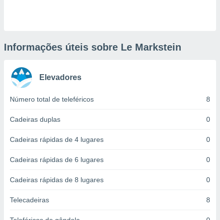
ite através
atura,
 botão
Informações úteis sobre Le Markstein
nto, nós e
arceiros
Elevadores
cookies,
ores únicos
ias
Número total de teleféricos
8
s para
 aceder e
Cadeiras duplas
0
dados
ais como a
Cadeiras rápidas de 4 lugares
0
 este sitio
eços IP e
Cadeiras rápidas de 6 lugares
0
ores de
possível
Cadeiras rápidas de 8 lugares
0
es possam
os seus
Telecadeiras
8
oais com
nteresse