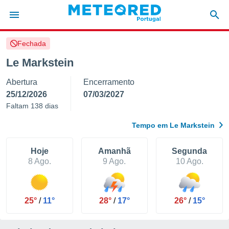
Fechada
de
Le Markstein
 da
Abertura
Encerramento
empo.pt) foi
or
25/12/2026
07/03/2027
is para
Faltam 138 dias
e as
 fornecidas
Tempo em Le Markstein
 qualidade.
r a este
s das
Hoje
Amanhã
Segunda
opções:
8 Ago.
9 Ago.
10 Ago.
ookies e
 forma
25°
/
11°
28°
/
17°
26°
/
15°
e digital
da,