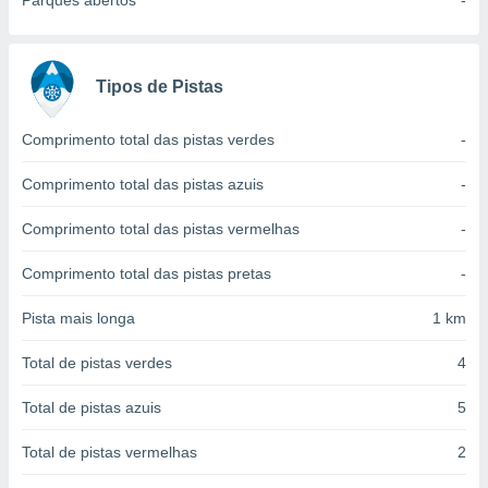
Parques abertos
-
conteúdos.
ção
Tipos de Pistas
ão através
de
,
Comprimento total das pistas verdes
-
 e
Comprimento total das pistas azuis
-
dos,
publicidade
Comprimento total das pistas vermelhas
-
s, estudos
a e
Comprimento total das pistas pretas
-
mento de
Pista mais longa
1 km
ossos 1199
eiros
Total de pistas verdes
4
Total de pistas azuis
5
Total de pistas vermelhas
2