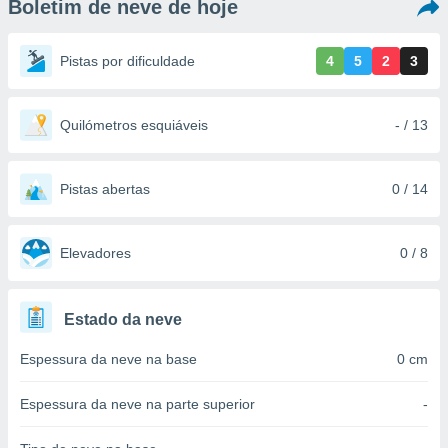
Boletim de neve de hoje
m
 recolhidas
cookies ou
Pistas por dificuldade
4
5
2
3
, permite-
ar a nossa
ara
Quilómetros esquiáveis
- / 13
ACEITAR
 fornecer-
E
os de alta
CONTINUAR
sem
Pistas abertas
0 / 14
sto.
CONFIGURAÇÕES
o botão
ontinuar",
Elevadores
0 / 8
r ao
itando a
de todos os
Estado da neve
óprios ou
parceiros,
Espessura da neve na base
0 cm
rmitem
lisar o
nto no
Espessura da neve na parte superior
-
em como
 um perfil