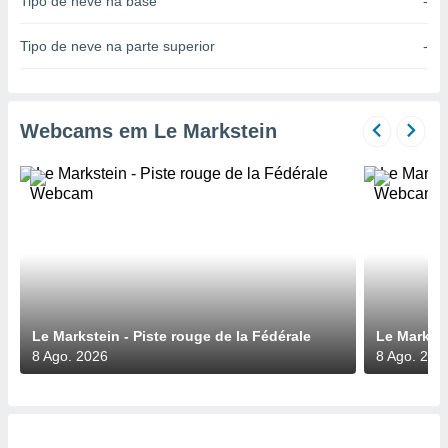
Tipo de neve na base
-
para lhe
licidade e
Tipo de neve na parte superior
-
ados com
esmo. Pode
ais
s na nossa
Webcams em Le Markstein
 Cookies
e
u
nto a
omento,
 botão
de cookies
na parte
nossa
.
IVAMENTE,
Le Markstein - Piste rouge de la Fédérale
Le Markste
8 Ago. 2026
8 Ago. 202
as
tes a