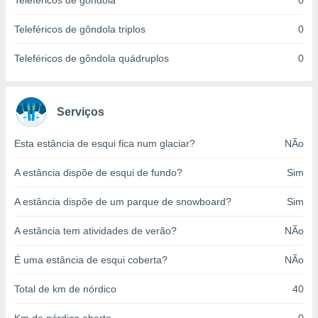
Teleféricos de gôndola
0
o qual se
ara tal,
Teleféricos de gôndola triplos
0
 o seu
to ou opor-
Teleféricos de gôndola quádruplos
0
essamento
m qualquer
ando em “
 ou na
Serviços
 Cookies
Esta estância de esqui fica num glaciar?
NÃo
te.
A estância dispõe de esqui de fundo?
Sim
 nossos
s o
A estância dispõe de um parque de snowboard?
Sim
o de
A estância tem atividades de verão?
NÃo
e/ou aceder
É uma estância de esqui coberta?
NÃo
ões num
utilizar
Total de km de nórdico
40
ados para
publicidade,