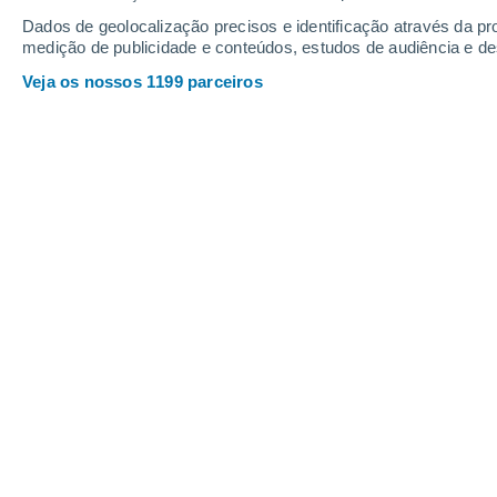
Webcams em The Village Of Loon Mo
Dados de geolocalização precisos e identificação através da pr
medição de publicidade e conteúdos, estudos de audiência e d
Veja os nossos 1199 parceiros
Octagon Base Area | Live at Loon
4 Mar. 2026
Profundidade da neve