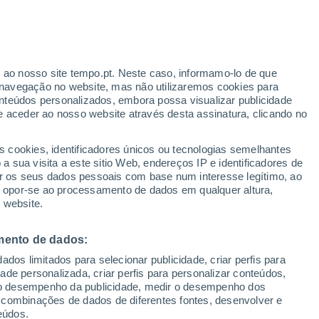
30°
/
21°
27°
/
20°
28°
/
18°
r ao nosso site tempo.pt. Neste caso, informamo-lo de que
navegação no website, mas não utilizaremos cookies para
nteúdos personalizados, embora possa visualizar publicidade
e aceder ao nosso website através desta assinatura, clicando no
Estado da neve
s cookies, identificadores únicos ou tecnologias semelhantes
Espessura da neve na base
-
 sua visita a este sitio Web, endereços IP e identificadores de
r os seus dados pessoais com base num interesse legítimo, ao
Espessura da neve na parte superior
-
ou opor-se ao processamento de dados em qualquer altura,
 website.
Tipo de neve na base
-
mento de dados:
Tipo de neve na parte superior
-
dos limitados para selecionar publicidade, criar perfis para
idade personalizada, criar perfis para personalizar conteúdos,
ir o desempenho da publicidade, medir o desempenho dos
 combinações de dados de diferentes fontes, desenvolver e
eúdos.