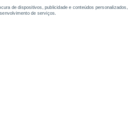
untain
ocura de dispositivos, publicidade e conteúdos personalizados,
esenvolvimento de serviços.
Kancamagus 8 Summit | Live at Loon
Camp III | Live
4 Mar. 2026
19 Maio 2026