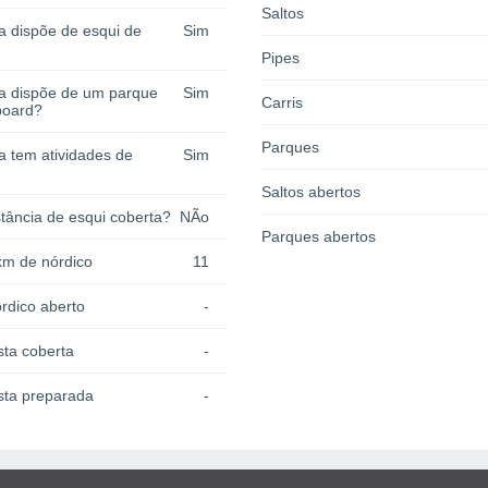
Saltos
a dispõe de esqui de
Sim
Pipes
ia dispõe de um parque
Sim
Carris
board?
Parques
a tem atividades de
Sim
Saltos abertos
tância de esqui coberta?
NÃo
Parques abertos
km de nórdico
11
rdico aberto
-
sta coberta
-
sta preparada
-