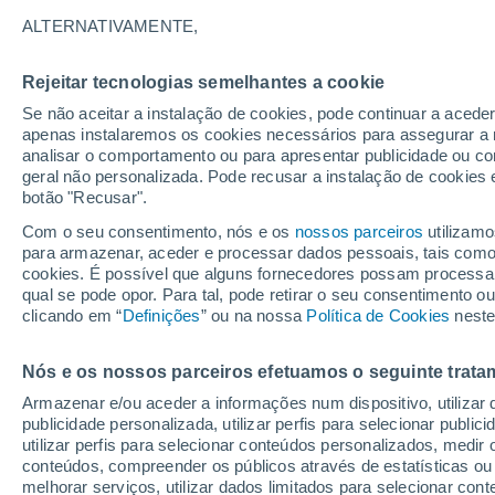
20/11/2026
18/04/2027
ALTERNATIVAMENTE,
Faltam 104 dias
Rejeitar tecnologias semelhantes a cookie
Se não aceitar a instalação de cookies, pode continuar a acede
Boletim de neve de hoje
apenas instalaremos os cookies necessários para assegurar a 
analisar o comportamento ou para apresentar publicidade ou co
geral não personalizada. Pode recusar a instalação de cookies 
Pistas por dificuldade
19
34
19
1
botão "Recusar".
Com o seu consentimento, nós e os
nossos parceiros
utilizamo
para armazenar, aceder e processar dados pessoais, tais como a
Quilómetros esquiáveis
0 / 72
cookies. É possível que alguns fornecedores possam processa
qual se pode opor. Para tal, pode retirar o seu consentimento 
clicando em “
Definições
” ou na nossa
Política de Cookies
neste
Pistas abertas
0 / 73
Nós e os nossos parceiros efetuamos o seguinte trata
Elevadores
0 / 14
Armazenar e/ou aceder a informações num dispositivo, utilizar da
publicidade personalizada, utilizar perfis para selecionar public
utilizar perfis para selecionar conteúdos personalizados, med
conteúdos, compreender os públicos através de estatísticas ou
melhorar serviços, utilizar dados limitados para selecionar cont