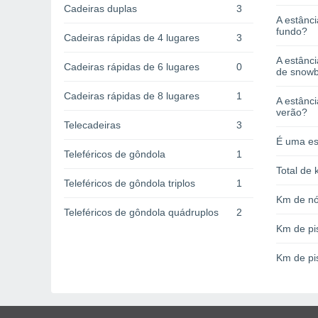
Cadeiras duplas
3
A estânci
fundo?
Cadeiras rápidas de 4 lugares
3
A estânc
Cadeiras rápidas de 6 lugares
0
de snow
Cadeiras rápidas de 8 lugares
1
A estânci
verão?
Telecadeiras
3
É uma es
Teleféricos de gôndola
1
Total de 
Teleféricos de gôndola triplos
1
Km de nó
Teleféricos de gôndola quádruplos
2
Km de pi
Km de pi