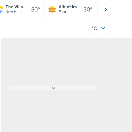
The Village Of Loon Mountain
Albufeira
Lisboa
30°
30°
New Hampshire
Faro
Lisboa
°C