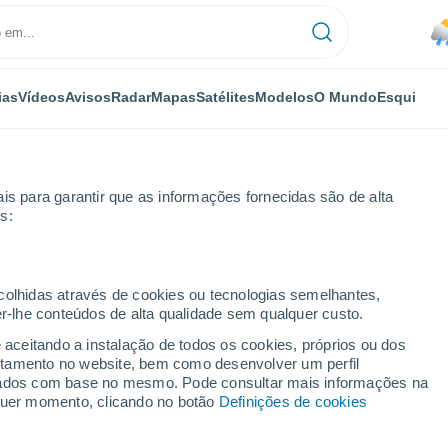
ias
Vídeos
Avisos
Radar
Mapas
Satélites
Modelos
O Mundo
Esqui
is para garantir que as informações fornecidas são de alta
s:
lage Of Loon Mountain
Esqui
ecolhidas através de cookies ou tecnologias semelhantes,
er-lhe conteúdos de alta qualidade sem qualquer custo.
Tempo em The Village Of Loon Mountain - NH
e aceitando a instalação de todos os cookies, próprios ou dos
rtamento no website, bem como desenvolver um perfil
lizados com base no mesmo. Pode consultar mais informações na
Hoje
Amanhã
Domingo
lquer momento, clicando no botão
Definições de cookies
7 Ago.
8 Ago.
9 Ago.