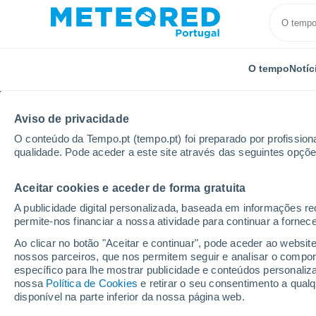
O tempo
Notíc
Aviso de privacidade
O conteúdo da Tempo.pt (tempo.pt) foi preparado por profissiona
qualidade. Pode aceder a este site através das seguintes opçõe
Aceitar cookies e aceder de forma gratuita
Início
Estados Unidos
Nova Hampshire
The Vil
A publicidade digital personalizada, baseada em informações r
permite-nos financiar a nossa atividade para continuar a fornec
Fechada
Ao clicar no botão "Aceitar e continuar", pode aceder ao websit
nossos parceiros, que nos permitem seguir e analisar o compo
Loon Mountain
específico para lhe mostrar publicidade e conteúdos persona
nossa
Política de Cookies
e retirar o seu consentimento a qua
disponível na parte inferior da nossa página web.
Abertura
Encerramento