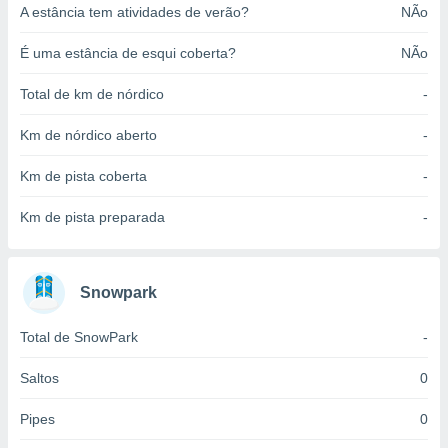
A estância tem atividades de verão?
NÃo
o qual se
ara tal,
 o seu
É uma estância de esqui coberta?
NÃo
to ou opor-
essamento
Total de km de nórdico
-
m qualquer
ando em “
Km de nórdico aberto
-
 ou na
Km de pista coberta
-
 Cookies
te.
Km de pista preparada
-
 nossos
s o
Snowpark
o de
Total de SnowPark
-
e/ou aceder
Saltos
0
ões num
utilizar
Pipes
0
ados para
publicidade,