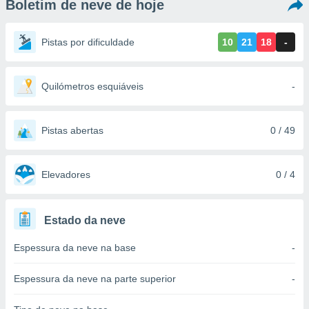
Boletim de neve de hoje
m
 recolhidas
cookies ou
Pistas por dificuldade
10
21
18
-
, permite-
ar a nossa
ara
Quilómetros esquiáveis
-
ACEITAR
 fornecer-
E
os de alta
CONTINUAR
sem
Pistas abertas
0 / 49
sto.
CONFIGURAÇÕES
o botão
ontinuar",
Elevadores
0 / 4
r ao
itando a
de todos os
Estado da neve
óprios ou
parceiros,
Espessura da neve na base
-
rmitem
lisar o
nto no
Espessura da neve na parte superior
-
em como
 um perfil