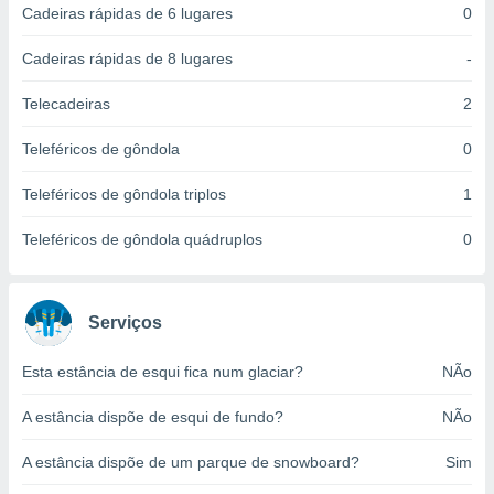
Cadeiras rápidas de 6 lugares
0
ite através
atura,
 botão
Cadeiras rápidas de 8 lugares
-
Telecadeiras
2
nto, nós e
Teleféricos de gôndola
0
arceiros
cookies,
Teleféricos de gôndola triplos
1
ores únicos
ias
s para
Teleféricos de gôndola quádruplos
0
 aceder e
dados
ais como a
 este sitio
Serviços
eços IP e
ores de
Esta estância de esqui fica num glaciar?
NÃo
possível
A estância dispõe de esqui de fundo?
NÃo
es possam
os seus
A estância dispõe de um parque de snowboard?
Sim
oais com
nteresse