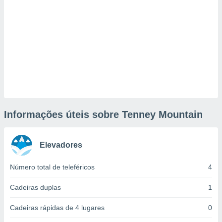
tar a
de cookies,
uar a
osso site
este caso,
lo de que
talaremos
s para
a navegação
, mas não
s cookies
Informações úteis sobre Tenney Mountain
ar o
nto ou
ntar
 ou
Elevadores
dos,
Número total de teleféricos
4
ssa
ublicidade
Cadeiras duplas
1
ada. Pode
Cadeiras rápidas de 4 lugares
0
nstalação de
ceder ao