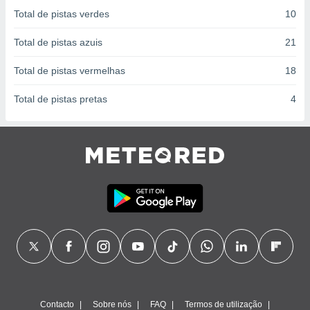
conteúdos.
Total de pistas verdes
10
ção
Total de pistas azuis
21
ão através
Total de pistas vermelhas
18
de
,
Total de pistas pretas
4
 e
dos,
publicidade
s, estudos
a e
mento de
ossos 1199
eiros
Contacto
Sobre nós
FAQ
Termos de utilização