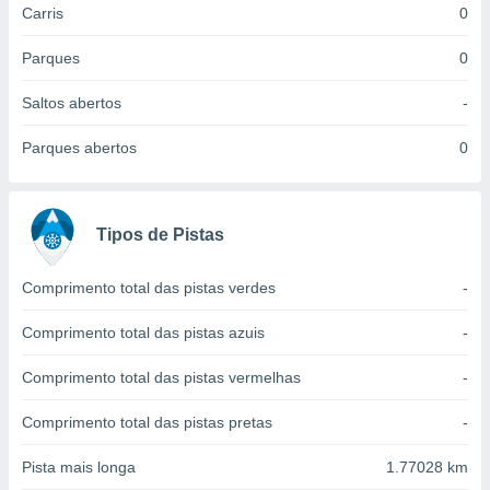
Carris
0
 para
a, utilizar
Parques
0
selecionar
Saltos abertos
-
a, criar
personalizar
Parques abertos
0
tilizar
selecionar
dos, medir
Tipos de Pistas
nho da
, medir o
o dos
Comprimento total das pistas verdes
-
r os
Comprimento total das pistas azuis
-
ravés de
s ou
Comprimento total das pistas vermelhas
-
s de dados
es fontes,
Comprimento total das pistas pretas
-
 e melhorar
ilizar dados
Pista mais longa
1.77028 km
ara