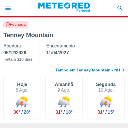
Fechada
de
Tenney Mountain
 da
Abertura
Encerramento
empo.pt) foi
or
05/12/2026
11/04/2027
is para
Faltam 118 dias
e as
 fornecidas
Tempo em Tenney Mountain - NH
 qualidade.
r a este
s das
Hoje
Amanhã
Segunda
opções:
8 Ago.
9 Ago.
10 Ago.
ookies e
 forma
30°
/
20°
31°
/
18°
31°
/
15°
e digital
da,