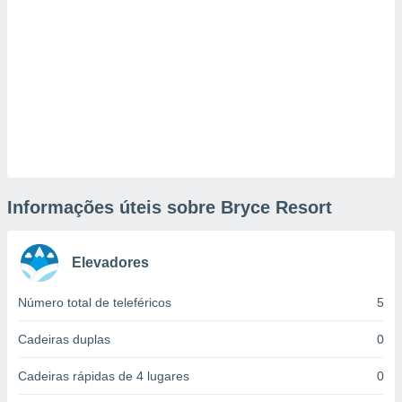
tar a
de cookies,
uar a
osso site
este caso,
lo de que
talaremos
s para
a navegação
, mas não
s cookies
Informações úteis sobre Bryce Resort
ar o
nto ou
ntar
 ou
Elevadores
dos,
Número total de teleféricos
5
ssa
ublicidade
Cadeiras duplas
0
ada. Pode
Cadeiras rápidas de 4 lugares
0
nstalação de
ceder ao