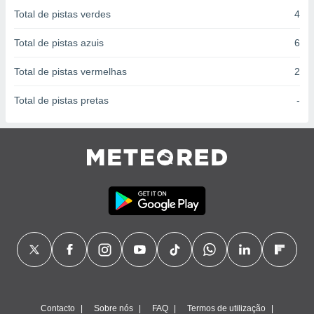
conteúdos.
Total de pistas verdes
4
ção
Total de pistas azuis
6
ão através
Total de pistas vermelhas
2
de
,
Total de pistas pretas
-
 e
dos,
publicidade
s, estudos
a e
mento de
ossos 1199
eiros
Contacto
Sobre nós
FAQ
Termos de utilização