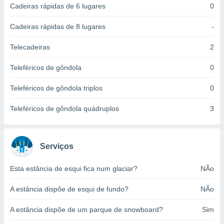
Cadeiras rápidas de 6 lugares
0
ite através
atura,
 botão
Cadeiras rápidas de 8 lugares
-
Telecadeiras
2
nto, nós e
Teleféricos de gôndola
0
arceiros
cookies,
Teleféricos de gôndola triplos
0
ores únicos
ias
s para
Teleféricos de gôndola quádruplos
3
 aceder e
dados
ais como a
 este sitio
Serviços
eços IP e
ores de
Esta estância de esqui fica num glaciar?
NÃo
possível
A estância dispõe de esqui de fundo?
NÃo
es possam
os seus
A estância dispõe de um parque de snowboard?
Sim
oais com
nteresse