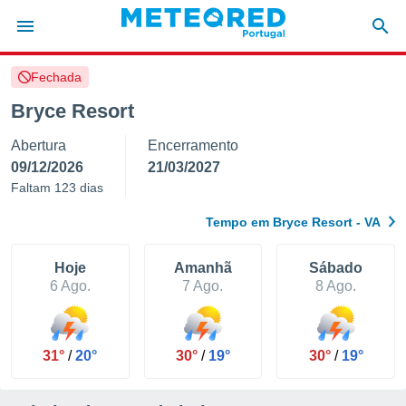
Fechada
de
Bryce Resort
 da
Abertura
Encerramento
empo.pt) foi
or
09/12/2026
21/03/2027
is para
Faltam 123 dias
e as
 fornecidas
Tempo em Bryce Resort - VA
 qualidade.
r a este
s das
Hoje
Amanhã
Sábado
opções:
6 Ago.
7 Ago.
8 Ago.
ookies e
 forma
31°
/
20°
30°
/
19°
30°
/
19°
e digital
da,