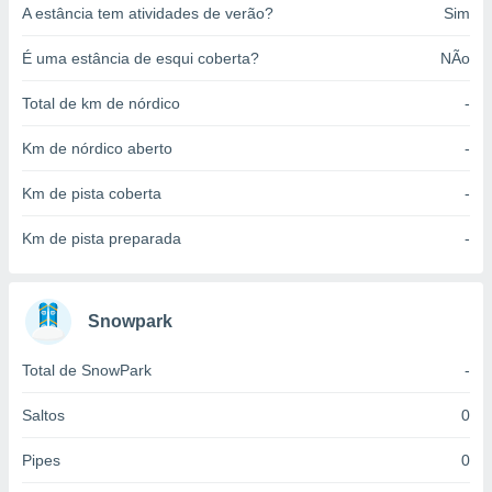
A estância tem atividades de verão?
Sim
o qual se
ara tal,
 o seu
É uma estância de esqui coberta?
NÃo
to ou opor-
essamento
Total de km de nórdico
-
m qualquer
ando em “
Km de nórdico aberto
-
 ou na
Km de pista coberta
-
 Cookies
te.
Km de pista preparada
-
 nossos
s o
Snowpark
o de
Total de SnowPark
-
e/ou aceder
Saltos
0
ões num
utilizar
Pipes
0
ados para
publicidade,