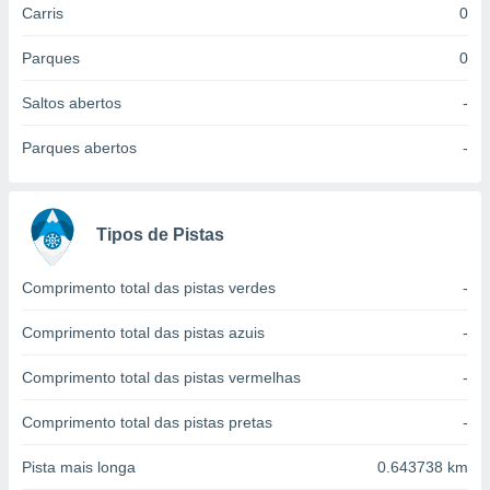
Carris
0
 para
a, utilizar
Parques
0
selecionar
Saltos abertos
-
a, criar
personalizar
Parques abertos
-
tilizar
selecionar
dos, medir
Tipos de Pistas
nho da
, medir o
o dos
Comprimento total das pistas verdes
-
r os
Comprimento total das pistas azuis
-
ravés de
s ou
Comprimento total das pistas vermelhas
-
s de dados
es fontes,
Comprimento total das pistas pretas
-
 e melhorar
ilizar dados
Pista mais longa
0.643738 km
ara