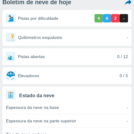
Boletim de neve de hoje
m
 recolhidas
cookies ou
Pistas por dificuldade
4
6
2
-
, permite-
ar a nossa
ara
Quilómetros esquiáveis
-
ACEITAR
 fornecer-
E
os de alta
CONTINUAR
sem
Pistas abertas
0 / 12
sto.
CONFIGURAÇÕES
o botão
ontinuar",
Elevadores
0 / 5
r ao
itando a
de todos os
Estado da neve
óprios ou
parceiros,
Espessura da neve na base
-
rmitem
lisar o
nto no
Espessura da neve na parte superior
-
em como
 um perfil