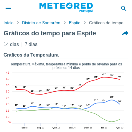
Início
Distrito de Santarém
Espite
Gráficos de tempo
o de
Gráficos do tempo para Espite
cidade
eúdo da
14 dias
7 dias
empo.pt) foi
ado por
Gráficos da Temperatura
nais para
r que as
Temperatura Máxima, temperatura mínima e ponto de orvalho para os
próximos 14 dias
 fornecidas
45
 qualidade.
41°
41°
40°
39°
40
37°
er a este
33°
35
avés das
32°
31°
31°
31°
30°
29°
s opções:
28°
30
28°
23°
25
21°
21°
20°
cookies e
18°
20
17°
17°
17°
17°
17°
17°
16°
16°
16°
de forma
15
uita
10
ade digital
°C
lizada,
Sáb
8
Seg
10
Qua
12
Sex
14
Dom
16
Ter
18
Qui
20