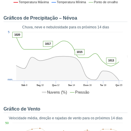
da em
Temperatura Máxima
Temperatura Mínima
Ponto de orvalho
 recolhidas
 cookies ou
Gráficos de Precipitação – Névoa
logias
s, permite-
Chuva, neve e nebulosidade para os próximos 14 dias
iar a nossa
1
5
de para
1020
ACEITAR
a fornecer-
E
1017
dos de alta
CONTINUAR
ade sem
1015
5
r custo.
1013
CONFIGURAÇÕES
 no botão
continuar",
eder ao
mm
ceitando a
Sáb
8
Seg
10
Qua
12
Sex
14
Dom
16
Ter
18
Qui
20
de todos os
Nuvens (%)
Pressão
róprios ou
 parceiros,
permitem
Gráfico de Vento
analisar o
mento no
Velocidade média, direção e rajadas de vento para os próximos 14 dias
 bem como
50
r um perfil