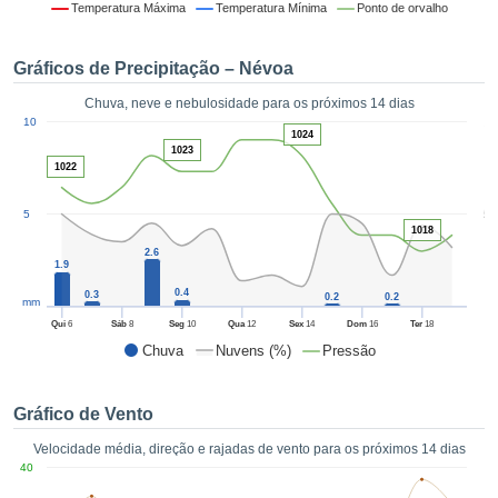
da em
Temperatura Máxima
Temperatura Mínima
Ponto de orvalho
 recolhidas
 cookies ou
Gráficos de Precipitação – Névoa
logias
s, permite-
Chuva, neve e nebulosidade para os próximos 14 dias
iar a nossa
1
10
de para
1024
ACEITAR
1023
a fornecer-
E
1022
dos de alta
CONTINUAR
ade sem
5
5
r custo.
1018
CONFIGURAÇÕES
 no botão
2.6
1.9
continuar",
eder ao
0.4
0.3
0.2
0.2
mm
ceitando a
Qui
6
Sáb
8
Seg
10
Qua
12
Sex
14
Dom
16
Ter
18
de todos os
Chuva
Nuvens (%)
Pressão
róprios ou
 parceiros,
permitem
Gráfico de Vento
analisar o
mento no
Velocidade média, direção e rajadas de vento para os próximos 14 dias
 bem como
40
r um perfil