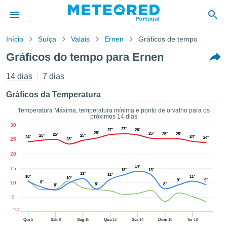
Início
Suíça
Valais
Ernen
Gráficos de tempo
o de
Gráficos do tempo para Ernen
cidade
eúdo da
14 dias
7 dias
empo.pt) foi
ado por
Gráficos da Temperatura
nais para
r que as
Temperatura Máxima, temperatura mínima e ponto de orvalho para os
próximos 14 dias
 fornecidas
30
 qualidade.
27°
27°
26°
25°
25°
25°
25°
25°
25°
25°
24°
er a este
24°
24°
25
23°
avés das
20
s opções:
14°
15
13°
13°
11°
11°
cookies e
10°
11°
10°
9°
9°
10
8°
8°
8°
8°
de forma
uita
5
ade digital
°C
lizada,
Qui
6
Sáb
8
Seg
10
Qua
12
Sex
14
Dom
16
Ter
18