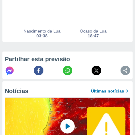
to ou opor-
essamento
m qualquer
ando em “
 ou na
Nascimento da Lua
Ocaso da Lua
03:38
18:47
 Cookies
te.
 nossos
Partilhar esta previsão
s o
o de
Notícias
Últimas notícias
e/ou aceder
ões num
utilizar
ados para
publicidade,
 para
a, utilizar