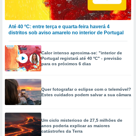
selecionar
a, criar
personalizar
Até 40 ºC: entre terça e quarta-feira haverá 4
tilizar
distritos sob aviso amarelo no interior de Portugal
selecionar
dos, medir
nho da
Calor intenso aproxima-se: "interior de
, medir o
Portugal registará até 40 ºC" - previsão
o dos
para os próximos 6 dias
r os
ravés de
s ou
Quer fotografar o eclipse com o telemóvel?
s de dados
Estes cuidados podem salvar a sua câmara
es fontes,
 e melhorar
ilizar dados
ara
conteúdos.
Um ciclo misterioso de 27,5 milhões de
anos poderia explicar as maiores
catástrofes da Terra
ção