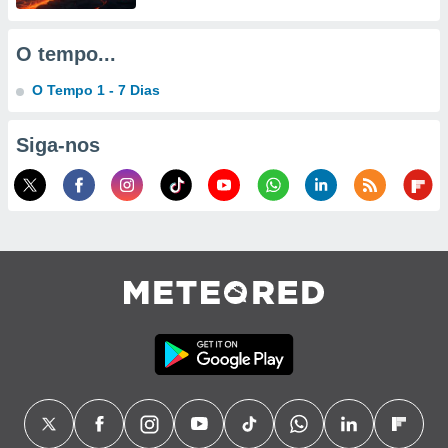
ão através
O tempo...
de
,
 e
O Tempo 1 - 7 Dias
dos,
Siga-nos
publicidade
s, estudos
a e
mento de
ossos 1199
eiros