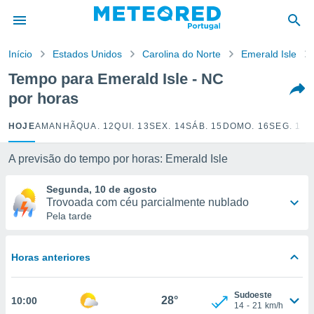
de
Início
Estados Unidos
Carolina do Norte
Emerald Isle
 da
empo.pt) foi
Tempo para Emerald Isle - NC
or
por horas
is para
e as
 fornecidas
HOJE
AMANHÃ
QUA. 12
QUI. 13
SEX. 14
SÁB. 15
DOMO. 16
SEG. 17
T
 qualidade.
r a este
A previsão do tempo por horas: Emerald Isle
s das
opções:
Segunda, 10 de agosto
Trovoada com céu parcialmente nublado
ookies e
Pela tarde
 forma
e digital
Horas anteriores
da,
m
 recolhidas
Sudoeste
28°
10:00
cookies ou
14
-
21
km/h