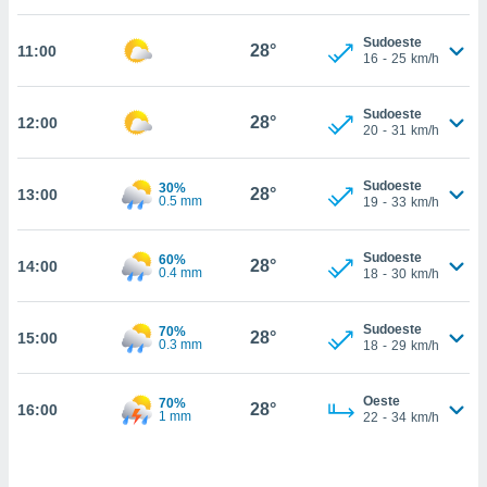
, permite-
Sudoeste
ar a nossa
28°
11:00
16
-
25
km/h
ara
ACEITAR
 fornecer-
E
os de alta
Sudoeste
CONTINUAR
28°
12:00
sem
20
-
31
km/h
sto.
CONFIGURAÇÕES
o botão
Sudoeste
30%
28°
13:00
0.5 mm
19
-
33
km/h
ontinuar",
r ao
itando a
Sudoeste
60%
28°
14:00
de todos os
0.4 mm
18
-
30
km/h
óprios ou
parceiros,
rmitem
Sudoeste
70%
28°
15:00
0.3 mm
18
-
29
km/h
lisar o
nto no
em como
Oeste
70%
28°
16:00
 um perfil
1 mm
22
-
34
km/h
para lhe
licidade e