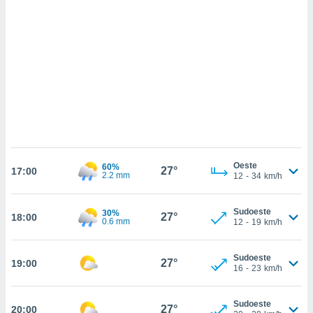
ados com
esmo. Pode
ais
s na nossa
 Cookies
e
u
nto a
omento,
 botão
de cookies
na parte
nossa
.
Oeste
60%
27°
17:00
2.2 mm
12
-
34
km/h
IVAMENTE,
Sudoeste
30%
27°
18:00
0.6 mm
12
-
19
km/h
as
tes a
Sudoeste
27°
19:00
16
-
23
km/h
tar a
de cookies,
uar a
Sudoeste
27°
20:00