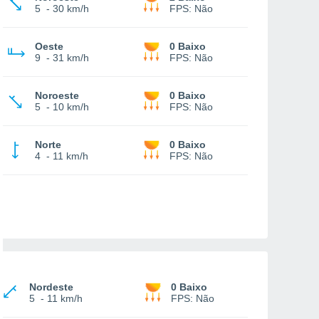
5
-
30 km/h
FPS:
Não
Oeste
0 Baixo
9
-
31 km/h
FPS:
Não
Noroeste
0 Baixo
5
-
10 km/h
FPS:
Não
Norte
0 Baixo
4
-
11 km/h
FPS:
Não
Nordeste
0 Baixo
5
-
11 km/h
FPS:
Não