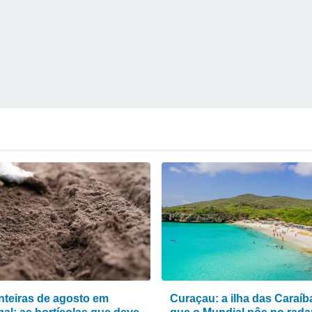
teiras de agosto em
Curaçau: a ilha das Caraíb