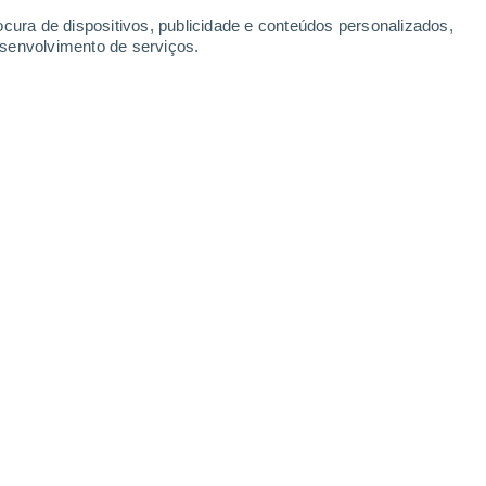
Segunda
10
ocura de dispositivos, publicidade e conteúdos personalizados,
esenvolvimento de serviços.
uerto
3°
Nuvens dispersas
02:00
Sensação T.
2°
40%
2°
Chuva fraca
05:00
1.8 mm
Sensação T.
3°
60%
1°
Chuva e neve
08:00
2.5 mm
Sensação T.
-1°
90%
6°
Chuva fraca
11:00
2.2 mm
Sensação T.
5°
90%