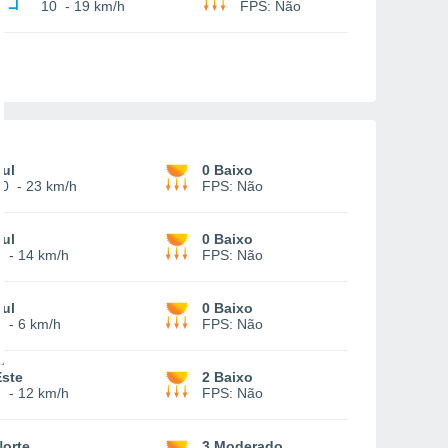
10
-
19 km/h
FPS:
Não
Sul
0 Baixo
10
-
23 km/h
FPS:
Não
Sul
0 Baixo
7
-
14 km/h
FPS:
Não
Sul
0 Baixo
2
-
6 km/h
FPS:
Não
Este
2 Baixo
2
-
12 km/h
FPS:
Não
Norte
3 Moderado