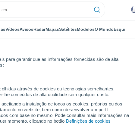
ias
Vídeos
Avisos
Radar
Mapas
Satélites
Modelos
O Mundo
Esqui
is para garantir que as informações fornecidas são de alta
s:
ecolhidas através de cookies ou tecnologias semelhantes,
er-lhe conteúdos de alta qualidade sem qualquer custo.
Chile) por horas
e aceitando a instalação de todos os cookies, próprios ou dos
rtamento no website, bem como desenvolver um perfil
lizados com base no mesmo. Pode consultar mais informações na
lquer momento, clicando no botão
Definições de cookies