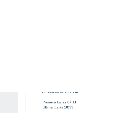
Nascimento da Lua
Ocaso da Lua
05:17
14:34
SEGUNDA, 10 DE AGOSTO
1 Alerta depois de amanhã!
Risco moderado
O dia todo
Limpo
Nascer do sol às
07h38m
Pôr-do-sol às
18h12m
Primeira luz às
07:11
Última luz às
18:39