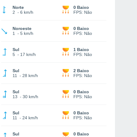
Norte
0 Baixo
2
-
6 km/h
FPS:
Não
Noroeste
0 Baixo
1
-
5 km/h
FPS:
Não
Sul
1 Baixo
5
-
17 km/h
FPS:
Não
Sul
2 Baixo
11
-
28 km/h
FPS:
Não
Sul
0 Baixo
13
-
30 km/h
FPS:
Não
Sul
0 Baixo
11
-
24 km/h
FPS:
Não
Sul
0 Baixo