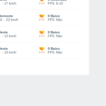
5
-
17 km/h
FPS:
6-10
Noroeste
0 Baixo
10
-
22 km/h
FPS:
Não
Oeste
0 Baixo
5
-
12 km/h
FPS:
Não
Oeste
0 Baixo
3
-
10 km/h
FPS:
Não