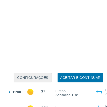
Sensação T.
1°
2°
Céu limpo
02:00
Sensação T.
0°
1°
Céu limpo
05:00
Sensação T.
-1°
0°
Limpo
08:00
CONFIGURAÇÕES
ACEITAR E CONTINUAR
Sensação T.
1°
7°
Limpo
11:00
Sensação T.
8°