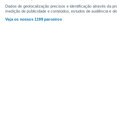
Sábado
8
Domingo
9
Dados de geolocalização precisos e identificação através da pr
medição de publicidade e conteúdos, estudos de audiência e d
Veja os nossos 1199 parceiros
A previsão do tempo por horas: El P
SÁBADO, 08 DE AGOSTO
3 Avisos agora
Risco moderado
De madrugada
Chuva e neve com céu
parcialmente nublado
Nascer do sol às
07h40m
Pôr-do-sol às
18h10m
Primeira luz às
07:13
Última luz às
18:37