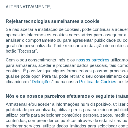
Gráfico do tempo por horas em E
ALTERNATIVAMENTE,
SÍMBOLO
TEMPERATURA
Rejeitar tecnologias semelhantes a cookie
Se não aceitar a instalação de cookies, pode continuar a acede
00
03
06
09
12
15
18
21
00
03
06
09
apenas instalaremos os cookies necessários para assegurar a 
analisar o comportamento ou para apresentar publicidade ou co
geral não personalizada. Pode recusar a instalação de cookies 
botão "Recusar".
Com o seu consentimento, nós e os
nossos parceiros
utilizamo
para armazenar, aceder e processar dados pessoais, tais como a
cookies. É possível que alguns fornecedores possam processa
8°
7°
qual se pode opor. Para tal, pode retirar o seu consentimento 
6°
clicando em “
Definições
” ou na nossa
Política de Cookies
neste
4°
3°
2°
2°
1°
1°
Nós e os nossos parceiros efetuamos o seguinte trata
0°
0°
Armazenar e/ou aceder a informações num dispositivo, utilizar da
2.9
2.5
publicidade personalizada, utilizar perfis para selecionar public
2.2
1.8
utilizar perfis para selecionar conteúdos personalizados, med
1.1
1
conteúdos, compreender os públicos através de estatísticas ou
melhorar serviços, utilizar dados limitados para selecionar cont