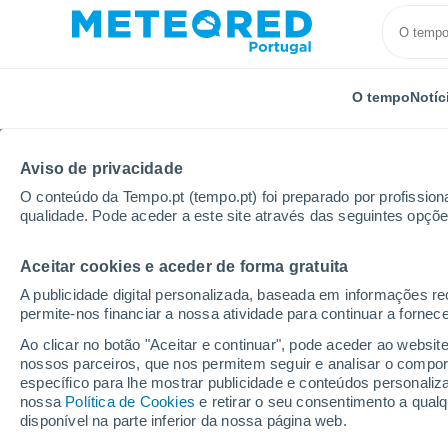
O tempo
Notíc
Aviso de privacidade
O conteúdo da Tempo.pt (tempo.pt) foi preparado por profissiona
qualidade. Pode aceder a este site através das seguintes opçõe
Aceitar cookies e aceder de forma gratuita
Início
Chile
Ñuble
El Puerto
Por horas
A publicidade digital personalizada, baseada em informações r
permite-nos financiar a nossa atividade para continuar a fornec
Tempo para El Puerto (
Ao clicar no botão "Aceitar e continuar", pode aceder ao websit
nossos parceiros, que nos permitem seguir e analisar o compo
específico para lhe mostrar publicidade e conteúdos persona
O Tempo 1 - 7 Dias
Por horas
nossa
Política de Cookies
e retirar o seu consentimento a qua
disponível na parte inferior da nossa página web.