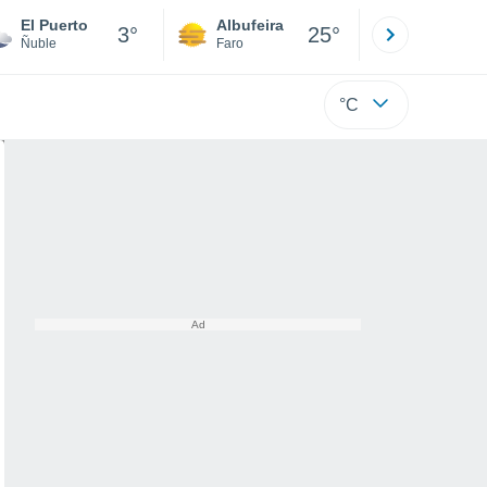
El Puerto
Albufeira
Lisboa
3°
25°
Ñuble
Faro
Lisboa
°C