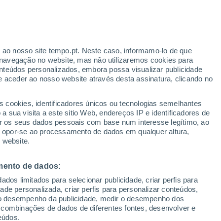
l Puerto
VENTO
PRECIPITAÇÃO
r ao nosso site tempo.pt. Neste caso, informamo-lo de que
12
15
18
21
00
03
06
09
12
15
18
21
00
navegação no website, mas não utilizaremos cookies para
nteúdos personalizados, embora possa visualizar publicidade
e aceder ao nosso website através desta assinatura, clicando no
13°
s cookies, identificadores únicos ou tecnologias semelhantes
12°
12°
11°
 sua visita a este sitio Web, endereços IP e identificadores de
r os seus dados pessoais com base num interesse legítimo, ao
7°
ou opor-se ao processamento de dados em qualquer altura,
6°
 website.
5°
4°
3°
2°
2°
1°
mento de dados:
0°
dos limitados para selecionar publicidade, criar perfis para
idade personalizada, criar perfis para personalizar conteúdos,
ir o desempenho da publicidade, medir o desempenho dos
 combinações de dados de diferentes fontes, desenvolver e
eúdos.