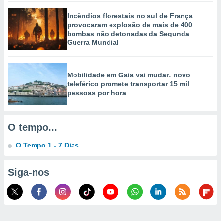
selecionar
Incêndios florestais no sul de França
provocaram explosão de mais de 400
a, criar
bombas não detonadas da Segunda
personalizar
Guerra Mundial
tilizar
selecionar
dos, medir
Mobilidade em Gaia vai mudar: novo
nho da
teleférico promete transportar 15 mil
, medir o
pessoas por hora
o dos
r os
O tempo...
ravés de
s ou
O Tempo 1 - 7 Dias
s de dados
es fontes,
 e melhorar
Siga-nos
ilizar dados
ara
conteúdos.
ção