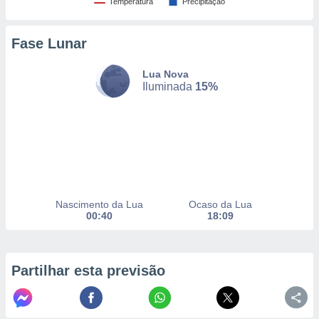
Temperatura
Precipitação
Fase Lunar
nto, nós e
arceiros
cookies,
Lua Nova
ores únicos
Iluminada
15%
ias
s para
 aceder e
dados
ais como a
 este sitio
eços IP e
ores de
Nascimento da Lua
Ocaso da Lua
possível
00:40
18:09
es possam
os seus
oais com
Partilhar esta previsão
nteresse
o qual se
ara tal,
 o seu