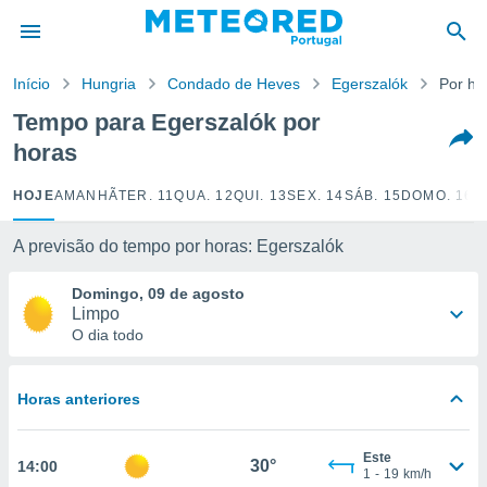
de
Início
Hungria
Condado de Heves
Egerszalók
Por ho
 da
empo.pt) foi
Tempo para Egerszalók por
or
horas
is para
e as
 fornecidas
HOJE
AMANHÃ
TER. 11
QUA. 12
QUI. 13
SEX. 14
SÁB. 15
DOMO. 16
S
 qualidade.
r a este
A previsão do tempo por horas: Egerszalók
s das
opções:
Domingo, 09 de agosto
Limpo
ookies e
O dia todo
 forma
e digital
Horas anteriores
da,
m
 recolhidas
Este
30°
14:00
cookies ou
1
-
19
km/h