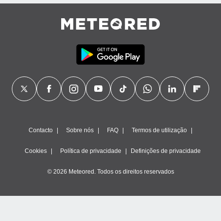
ão através
de
,
 e
dos,
publicidade
s, estudos
a e
mento de
ossos 1199
Contacto
Sobre nós
FAQ
Termos de utilização
eiros
Cookies
Política de privacidade
Definições de privacidade
© 2026 Meteored. Todos os direitos reservados