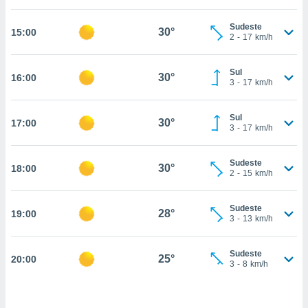
, permite-
Sudeste
ar a nossa
30°
15:00
2
-
17
km/h
ara
ACEITAR
 fornecer-
E
os de alta
Sul
CONTINUAR
30°
16:00
sem
3
-
17
km/h
sto.
CONFIGURAÇÕES
o botão
Sul
30°
17:00
3
-
17
km/h
ontinuar",
r ao
itando a
Sudeste
30°
18:00
de todos os
2
-
15
km/h
óprios ou
parceiros,
rmitem
Sudeste
28°
19:00
3
-
13
km/h
lisar o
nto no
em como
Sudeste
25°
20:00
 um perfil
3
-
8
km/h
para lhe
licidade e