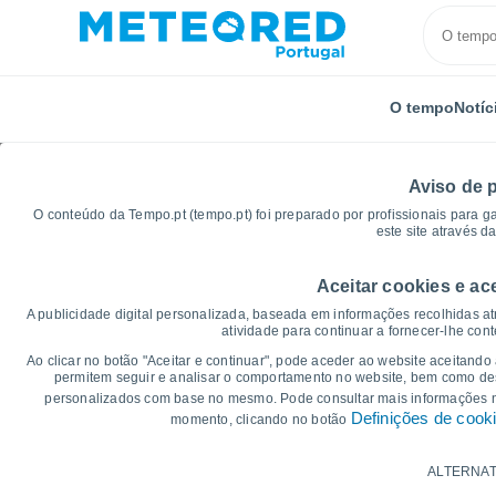
O tempo
Notíc
Aviso de 
O conteúdo da Tempo.pt (tempo.pt) foi preparado por profissionais para g
este site através d
Aceitar cookies e ac
Início
Itália
Província de Brescia
Edolo
Gráf
A publicidade digital personalizada, baseada em informações recolhidas at
atividade para continuar a fornecer-lhe con
Gráficos do tempo par
Ao clicar no botão "Aceitar e continuar", pode aceder ao website aceitando
permitem seguir e analisar o comportamento no website, bem como dese
personalizados com base no mesmo. Pode consultar mais informações
14 dias
7 dias
Definições de cook
momento, clicando no botão
Gráficos da Temperatura
ALTERNAT
Temperatura Máxima, temperatura mínim