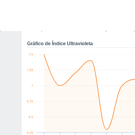
0
SW
SW
SW
SW
SW
SW
km/h
Qui
6
Sex
7
Sáb
8
Dom
9
Seg
10
Ter
11
Q
Rajadas máximas do ven
Gráfico de Índice Ultravioleta
7.5
7.25
7
6.75
6.5
6.25