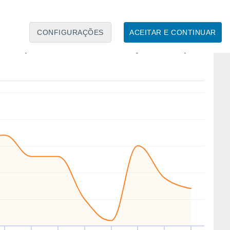
CONFIGURAÇÕES
ACEITAR E CONTINUAR
SW
W
W
SW
SW
SW
N
NE
ua
12
Qui
13
Sex
14
Sáb
15
Dom
16
Seg
17
Ter
18
Qua
19
to
Velocidade média do vento