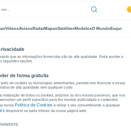
ias
Vídeos
Avisos
Radar
Mapas
Satélites
Modelos
O Mundo
Esqui
privacidade
arantir que as informações fornecidas são de alta qualidade. Pode aceder a
as seguintes opções:
eder de forma gratuita
icos de tempo
ravés de cookies ou tecnologias semelhantes, permite-nos financiar a nossa
teúdos de alta qualidade sem qualquer custo.
a Edolo
 a instalação de todos os cookies, próprios ou dos nossos parceiros, que nos
nvolver um perfil específico para lhe mostrar publicidade e conteúdos
Política de Cookies
 na nossa
e retirar o seu consentimento a qualquer
ies
disponível na parte inferior da nossa página web.
IVAMENTE,
a e ponto de orvalho para os próximos 14 dias