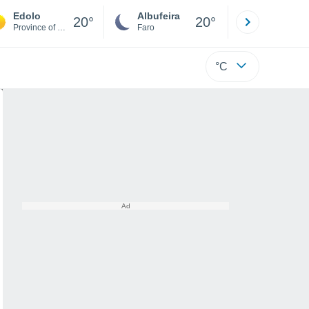
Edolo
Albufeira
Lisboa
20°
20°
Province of Brescia
Faro
Lisboa
°C