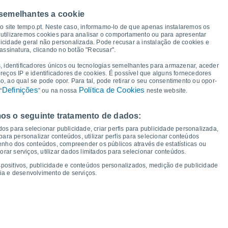
33°
33°
31°
31°
 semelhantes a cookie
30°
29°
28°
28°
so site tempo.pt. Neste caso, informamo-lo de que apenas instalaremos os
utilizaremos cookies para analisar o comportamento ou para apresentar
icidade geral não personalizada. Pode recusar a instalação de cookies e
19°
19°
19°
19°
assinatura, clicando no botão "Recusar".
18°
16°
16°
, identificadores únicos ou tecnologias semelhantes para armazenar, aceder
13°
ereços IP e identificadores de cookies. É possível que alguns fornecedores
 ao qual se pode opor. Para tal, pode retirar o seu consentimento ou opor-
Definições
Política de Cookies
“
” ou na nossa
neste website.
os o seguinte tratamento de dados:
ua
12
Qui
13
Sex
14
Sáb
15
Dom
16
Seg
17
Ter
18
Qua
19
os para selecionar publicidade, criar perfis para publicidade personalizada,
mperatura Mínima
Ponto de orvalho
s para personalizar conteúdos, utilizar perfis para selecionar conteúdos
ho dos conteúdos, compreender os públicos através de estatísticas ou
ar serviços, utilizar dados limitados para selecionar conteúdos.
spositivos, publicidade e conteúdos personalizados, medição de publicidade
ia e desenvolvimento de serviços.
dade para os próximos 14 dias
100
24
1022
75