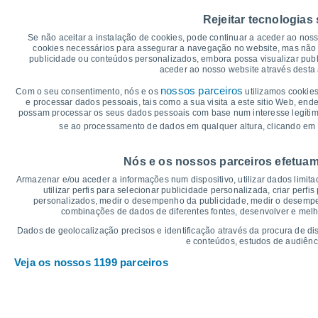
35
32°
31°
31°
Rejeitar tecnologias
30
29°
28°
28°
Se não aceitar a instalação de cookies, pode continuar a aceder ao nos
25
cookies necessários para assegurar a navegação no website, mas não 
publicidade ou conteúdos personalizados, embora possa visualizar publ
20°
20
aceder ao nosso website através desta 
18°
18°
17°
16°
16°
15
nossos parceiros
Com o seu consentimento, nós e os
utilizamos cookies
e processar dados pessoais, tais como a sua visita a este sitio Web, end
10
possam processar os seus dados pessoais com base num interesse legítimo,
se ao processamento de dados em qualquer altura, clicando em 
5
°C
Nós e os nossos parceiros efetuam
Qui
6
Sex
7
Sáb
8
Dom
9
Seg
10
Ter
11
Q
Armazenar e/ou aceder a informações num dispositivo, utilizar dados limitad
Temperatura Máxima
Te
utilizar perfis para selecionar publicidade personalizada, criar perfi
personalizados, medir o desempenho da publicidade, medir o desempen
combinações de dados de diferentes fontes, desenvolver e melhor
Gráficos de Precipitação – Névoa
Dados de geolocalização precisos e identificação através da procura de di
e conteúdos, estudos de audiênc
Chuva, neve e nebulosi
Veja os nossos 1199 parceiros
15
10
1021
1021