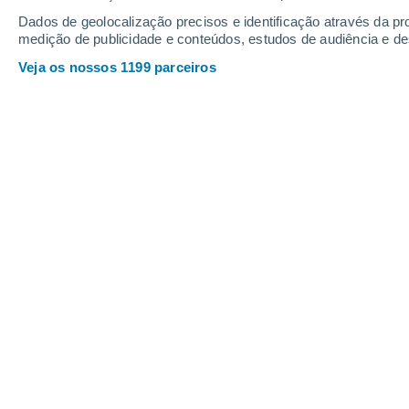
Domingo
9
Segunda
10
Dados de geolocalização precisos e identificação através da pr
medição de publicidade e conteúdos, estudos de audiência e d
Veja os nossos 1199 parceiros
A previsão do tempo por horas: Dun
DOMINGO, 09 DE AGOSTO
1 Aviso agora
Risco moderado
O dia todo
Limpo
Nascer do sol às
05h34m
Pôr-do-sol às
20h04m
Primeira luz às
05:00
Última luz às
20:38