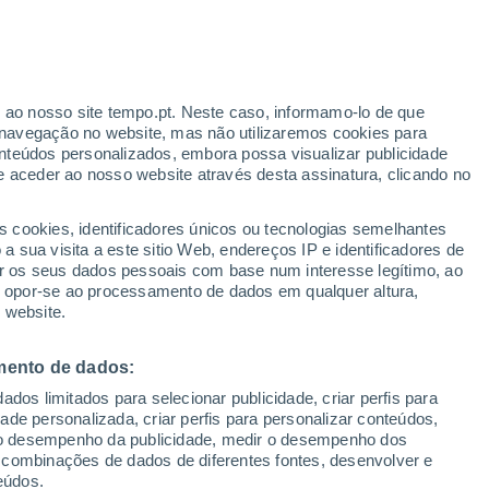
unaföldvár
VENTO
PRECIPITAÇÃO
r ao nosso site tempo.pt. Neste caso, informamo-lo de que
12
15
18
21
00
03
06
09
12
15
18
21
00
navegação no website, mas não utilizaremos cookies para
nteúdos personalizados, embora possa visualizar publicidade
e aceder ao nosso website através desta assinatura, clicando no
37°
s cookies, identificadores únicos ou tecnologias semelhantes
36°
35°
35°
 sua visita a este sitio Web, endereços IP e identificadores de
34°
r os seus dados pessoais com base num interesse legítimo, ao
32°
31°
30°
ou opor-se ao processamento de dados em qualquer altura,
 website.
28°
27°
27°
25°
24°
mento de dados:
dos limitados para selecionar publicidade, criar perfis para
idade personalizada, criar perfis para personalizar conteúdos,
ir o desempenho da publicidade, medir o desempenho dos
 combinações de dados de diferentes fontes, desenvolver e
eúdos.