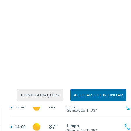
25°
Céu limpo
02:00
Sensação T.
26°
24°
Céu limpo
05:00
Sensação T.
25°
28°
Limpo
08:00
Sensação T.
28°
CONFIGURAÇÕES
ACEITAR E CONTINUAR
35°
Limpo
11:00
Sensação T.
33°
37°
Limpo
14:00
Sensação T.
35°