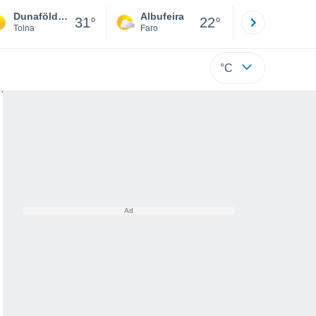
Dunaföldvár
Albufeira
Lisboa
31°
22°
Tolna
Faro
Lisboa
°C