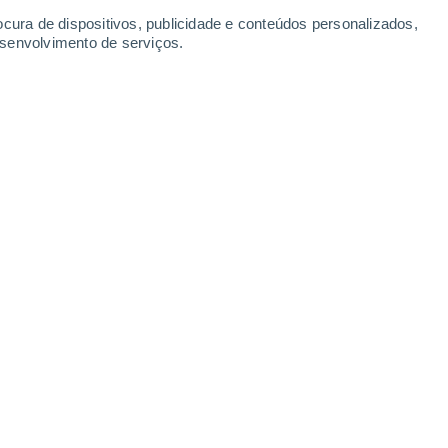
Terça
11
ocura de dispositivos, publicidade e conteúdos personalizados,
esenvolvimento de serviços.
aföldvár
21°
Céu limpo
02:00
Sensação T.
21°
18°
Limpo
05:00
Sensação T.
18°
22°
Limpo
08:00
Sensação T.
22°
28°
Limpo
11:00
Sensação T.
27°