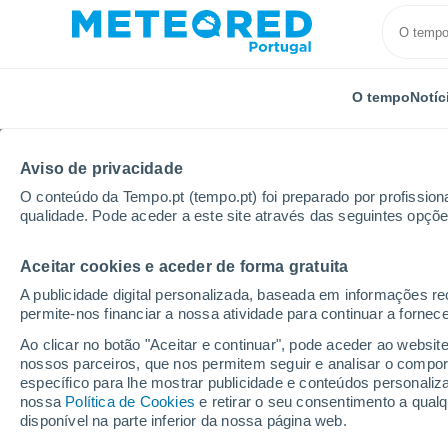
O tempo
Notíc
Aviso de privacidade
O conteúdo da Tempo.pt (tempo.pt) foi preparado por profissiona
qualidade. Pode aceder a este site através das seguintes opçõe
Aceitar cookies e aceder de forma gratuita
Início
Hungria
Condado de Tolna
Dunaföldvár
A publicidade digital personalizada, baseada em informações r
permite-nos financiar a nossa atividade para continuar a fornec
Tempo para Dunaföldv
Ao clicar no botão "Aceitar e continuar", pode aceder ao websit
nossos parceiros, que nos permitem seguir e analisar o compo
específico para lhe mostrar publicidade e conteúdos persona
O Tempo 1 - 7 Dias
Por horas
nossa
Política de Cookies
e retirar o seu consentimento a qua
disponível na parte inferior da nossa página web.