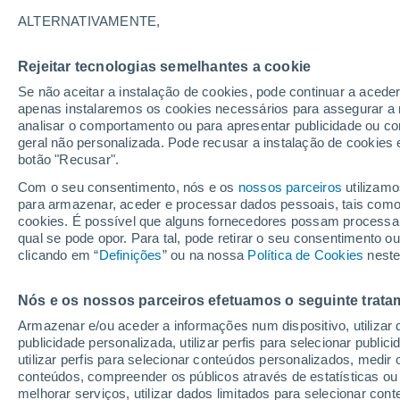
Gráfico do tempo por horas em D
ALTERNATIVAMENTE,
SÍMBOLO
TEMPERATURA
Rejeitar tecnologias semelhantes a cookie
Se não aceitar a instalação de cookies, pode continuar a acede
00
03
06
09
12
15
18
21
00
03
06
09
apenas instalaremos os cookies necessários para assegurar a 
analisar o comportamento ou para apresentar publicidade ou co
geral não personalizada. Pode recusar a instalação de cookies 
botão "Recusar".
Com o seu consentimento, nós e os
nossos parceiros
utilizamo
para armazenar, aceder e processar dados pessoais, tais como a
cookies. É possível que alguns fornecedores possam processa
31°
31°
qual se pode opor. Para tal, pode retirar o seu consentimento 
clicando em “
Definições
” ou na nossa
Política de Cookies
neste
28°
27°
24°
23°
Nós e os nossos parceiros efetuamos o seguinte trata
22°
21°
21°
19°
Armazenar e/ou aceder a informações num dispositivo, utilizar da
18°
publicidade personalizada, utilizar perfis para selecionar public
utilizar perfis para selecionar conteúdos personalizados, med
conteúdos, compreender os públicos através de estatísticas ou
melhorar serviços, utilizar dados limitados para selecionar cont