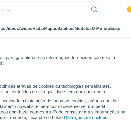
ias
Vídeos
Avisos
Radar
Mapas
Satélites
Modelos
O Mundo
Esqui
is para garantir que as informações fornecidas são de alta
s:
Por horas
ecolhidas através de cookies ou tecnologias semelhantes,
er-lhe conteúdos de alta qualidade sem qualquer custo.
ár por horas
e aceitando a instalação de todos os cookies, próprios ou dos
rtamento no website, bem como desenvolver um perfil
lizados com base no mesmo. Pode consultar mais informações na
lquer momento, clicando no botão
Definições de cookies