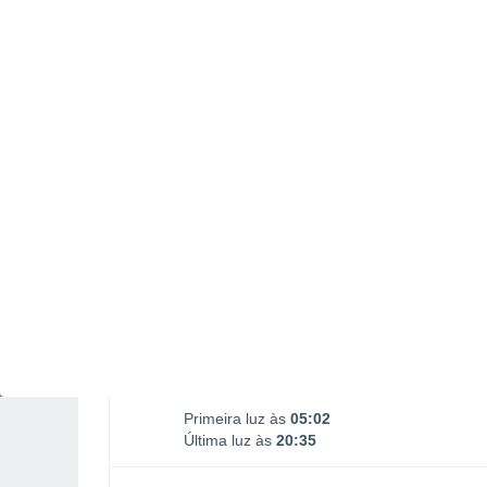
Nascimento da Lua
Ocaso da Lua
02:04
18:57
TERÇA, 11 DE AGOSTO
2 Avisos depois de amanhã
Risco extremo
O dia todo
Limpo
Nascer do sol às
05h36m
Pôr-do-sol às
20h01m
Primeira luz às
05:02
Última luz às
20:35