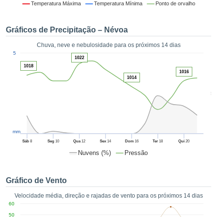
da em
Temperatura Máxima
Temperatura Mínima
Ponto de orvalho
 recolhidas
 cookies ou
Gráficos de Precipitação – Névoa
logias
s, permite-
Chuva, neve e nebulosidade para os próximos 14 dias
iar a nossa
1
5
de para
1022
ACEITAR
a fornecer-
1018
E
1016
dos de alta
1014
CONTINUAR
ade sem
5
r custo.
CONFIGURAÇÕES
 no botão
continuar",
eder ao
mm
ceitando a
Sáb
8
Seg
10
Qua
12
Sex
14
Dom
16
Ter
18
Qui
20
de todos os
Nuvens (%)
Pressão
róprios ou
 parceiros,
permitem
Gráfico de Vento
analisar o
mento no
Velocidade média, direção e rajadas de vento para os próximos 14 dias
 bem como
60
r um perfil
50