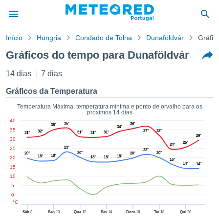
Início
Hungria
Condado de Tolna
Dunaföldvár
Gráfic
o de
Gráficos do tempo para Dunaföldvár
cidade
eúdo da
14 dias
7 dias
empo.pt) foi
ado por
Gráficos da Temperatura
nais para
r que as
Temperatura Máxima, temperatura mínima e ponto de orvalho para os
próximos 14 dias
 fornecidas
40
 qualidade.
36°
36°
35°
34°
35
37°
32°
32°
er a este
31°
31°
31°
31°
29°
30
avés das
26°
24°
23°
25
22°
s opções:
20°
20°
20°
20°
18°
18°
18°
20
18°
18°
16°
14°
14°
15
cookies e
10
de forma
5
uita
0
ade digital
°C
lizada,
Sáb
8
Seg
10
Qua
12
Sex
14
Dom
16
Ter
18
Qui
20