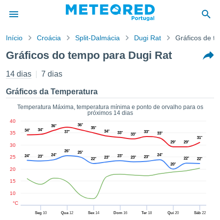
Início
Croácia
Split-Dalmácia
Dugi Rat
Gráficos de t
o de
Gráficos do tempo para Dugi Rat
cidade
eúdo da
14 dias
7 dias
empo.pt) foi
ado por
Gráficos da Temperatura
nais para
r que as
Temperatura Máxima, temperatura mínima e ponto de orvalho para os
próximos 14 dias
 fornecidas
40
 qualidade.
36°
36°
35°
34°
34°
34°
37°
33°
35
er a este
33°
33°
33°
31°
avés das
29°
29°
30
26°
s opções:
25°
24°
24°
24°
23°
25
23°
23°
23°
23°
22°
22°
22°
20°
20
cookies e
de forma
15
uita
10
ade digital
°C
lizada,
Seg
10
Qua
12
Sex
14
Dom
16
Ter
18
Qui
20
Sáb
22