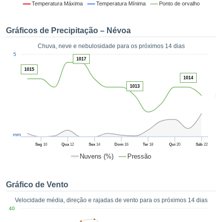
da em
Temperatura Máxima
Temperatura Mínima
Ponto de orvalho
 recolhidas
 cookies ou
Gráficos de Precipitação – Névoa
logias
s, permite-
Chuva, neve e nebulosidade para os próximos 14 dias
iar a nossa
1
5
de para
1017
ACEITAR
a fornecer-
1015
E
dos de alta
1014
CONTINUAR
ade sem
1013
5
r custo.
CONFIGURAÇÕES
 no botão
continuar",
eder ao
mm
ceitando a
Seg
10
Qua
12
Sex
14
Dom
16
Ter
18
Qui
20
Sáb
22
de todos os
Nuvens (%)
Pressão
róprios ou
 parceiros,
permitem
Gráfico de Vento
analisar o
mento no
Velocidade média, direção e rajadas de vento para os próximos 14 dias
 bem como
40
r um perfil