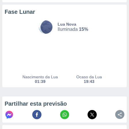
selecionar
Fase Lunar
a, criar
personalizar
Lua Nova
tilizar
Iluminada
15%
selecionar
dos, medir
nho da
, medir o
o dos
r os
ravés de
Nascimento da Lua
Ocaso da Lua
s ou
01:39
19:43
s de dados
es fontes,
 e melhorar
ilizar dados
Partilhar esta previsão
ara
conteúdos.
ção