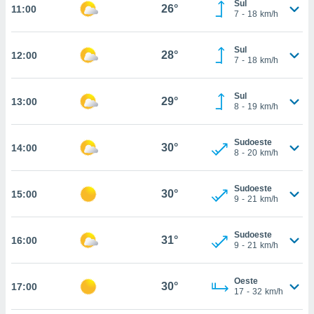
Sul
osso site
26°
11:00
7
-
18
km/h
este caso,
lo de que
talaremos
Sul
28°
12:00
7
-
18
km/h
s para
a navegação
Sul
, mas não
29°
13:00
8
-
19
km/h
s cookies
ar o
nto ou
Sudoeste
30°
14:00
ntar
8
-
20
km/h
 ou
Sudoeste
dos,
30°
15:00
9
-
21
km/h
ssa
ublicidade
Sudoeste
31°
16:00
ada. Pode
9
-
21
km/h
nstalação de
ceder ao
Oeste
ite através
30°
17:00
17
-
32
km/h
atura,
 botão