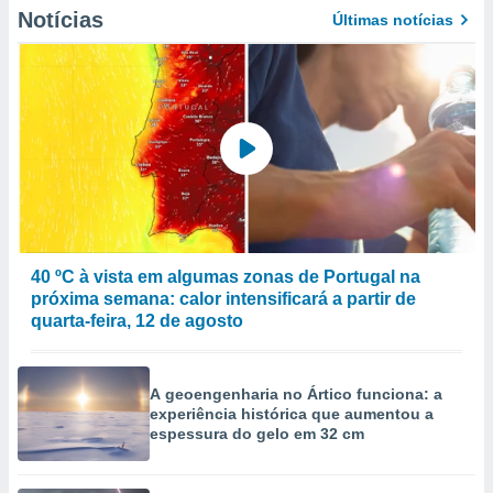
Notícias
Últimas notícias
ão através
de
,
 e
dos,
publicidade
s, estudos
a e
mento de
40 ºC à vista em algumas zonas de Portugal na
ossos 1199
próxima semana: calor intensificará a partir de
eiros
quarta-feira, 12 de agosto
A geoengenharia no Ártico funciona: a
experiência histórica que aumentou a
espessura do gelo em 32 cm