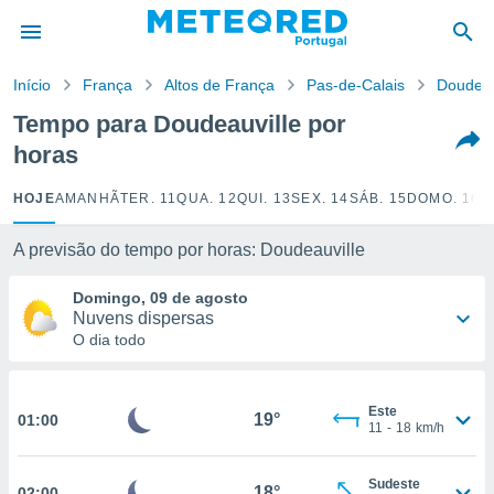
de
Início
França
Altos de França
Pas-de-Calais
Doudeau
 da
empo.pt) foi
Tempo para Doudeauville por
or
horas
is para
e as
 fornecidas
HOJE
AMANHÃ
TER. 11
QUA. 12
QUI. 13
SEX. 14
SÁB. 15
DOMO. 16
S
 qualidade.
r a este
A previsão do tempo por horas: Doudeauville
s das
opções:
Domingo, 09 de agosto
Nuvens dispersas
ookies e
O dia todo
 forma
e digital
Este
da,
19°
01:00
11
-
18
km/h
m
 recolhidas
cookies ou
Sudeste
18°
02:00