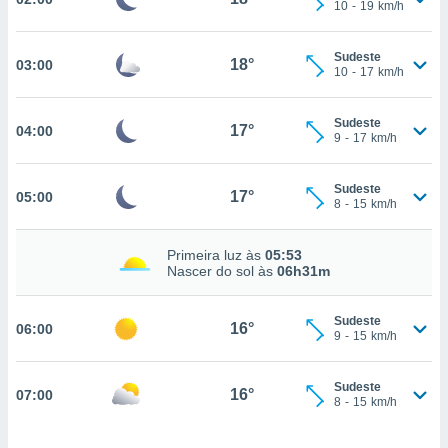
10
-
19
km/h
, permite-
ar a nossa
Sudeste
ara
18°
03:00
ACEITAR
10
-
17
km/h
 fornecer-
E
os de alta
CONTINUAR
sem
Sudeste
17°
04:00
9
-
17
km/h
sto.
CONFIGURAÇÕES
o botão
ontinuar",
Sudeste
17°
05:00
8
-
15
km/h
r ao
itando a
de todos os
Primeira luz às
05:53
óprios ou
Nascer do sol às
06h31m
parceiros,
rmitem
Sudeste
lisar o
16°
06:00
9
-
15
km/h
nto no
em como
 um perfil
Sudeste
16°
07:00
para lhe
8
-
15
km/h
licidade e