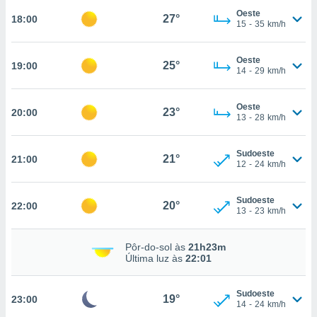
Oeste
27°
18:00
15
-
35
km/h
nto, nós e
arceiros
Oeste
25°
19:00
14
-
29
km/h
cookies,
ores únicos
ias
Oeste
23°
20:00
s para
13
-
28
km/h
 aceder e
dados
ais como a
Sudoeste
21°
21:00
12
-
24
km/h
 este sitio
eços IP e
ores de
Sudoeste
20°
22:00
possível
13
-
23
km/h
es possam
Pôr-do-sol às
21h23m
os seus
Última luz às
22:01
oais com
nteresse
o qual se
Sudoeste
19°
23:00
ara tal,
14
-
24
km/h
 o seu