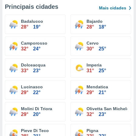
Principais cidades
Mais cidades
Badalucco
Bajardo
28°
19°
28°
18°
Camporosso
Cervo
32°
24°
30°
25°
Dolceacqua
Imperia
33°
23°
31°
25°
Lucinasco
Mendatica
29°
22°
29°
21°
Molini Di Triora
Olivetta San Michele
29°
20°
32°
23°
Pieve Di Teco
Pigna