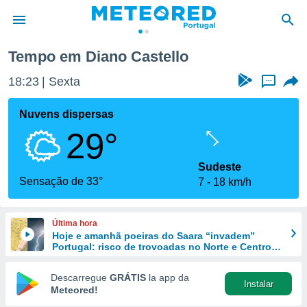
Tempo em Diano Castello
de
18:23
Sexta
...
 da
empo.pt) foi
Nuvens dispersas
or
29°
is para
e as
 fornecidas
Sudeste
 qualidade.
Sensação de 33°
7
18 km/h
r a este
s das
opções:
Última hora
Hoje e amanhã poeiras do Saara “invadem”
ookies e
Portugal: risco de trovoadas no Norte e Centro
 forma
aumenta
Descarregue
GRÁTIS
la app da
Instalar
e digital
Meteored!
da,