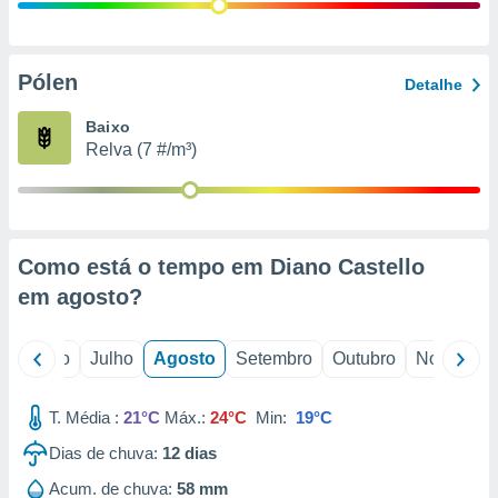
conteúdos.
ção
Pólen
Detalhe
ão através
de
Baixo
,
Relva (7 #/m³)
 e
dos,
publicidade
s, estudos
Como está o tempo em Diano Castello
a e
mento de
em
agosto
?
ossos 1199
o
Junho
Julho
Agosto
Setembro
Outubro
Novembro
eiros
T. Média :
21°C
Máx.:
24°C
Min:
19°C
Dias de chuva:
12
dias
Acum. de chuva:
58 mm