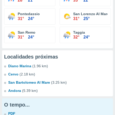
28°
21°
33°
22°
Pontedassio
San Lorenzo Al Mare
31°
24°
31°
25°
San Remo
Taggia
31°
24°
32°
24°
Localidades próximas
Diano Marina
(1.96 km)
Cervo
(2.18 km)
San Bartolomeo Al Mare
(3.25 km)
Andora
(5.39 km)
O tempo...
PDF