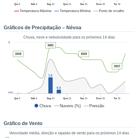
da em
Qui
6
Sáb
8
Seg
10
Qua
12
Sex
14
Dom
16
Ter
18
 recolhidas
Temperatura Máxima
Temperatura Mínima
Ponto de orvalho
 cookies ou
logias
s, permite-
Gráficos de Precipitação – Névoa
iar a nossa
de para
Chuva, neve e nebulosidade para os próximos 14 dias
ACEITAR
1
a fornecer-
5
E
1021
dos de alta
CONTINUAR
ade sem
1019
1019
r custo.
CONFIGURAÇÕES
1017
5
 no botão
continuar",
1.6
eder ao
ceitando a
0.4
mm
de todos os
róprios ou
Qui
6
Sáb
8
Seg
10
Qua
12
Sex
14
Dom
16
Ter
18
 parceiros,
Chuva
Nuvens (%)
Pressão
permitem
analisar o
mento no
Gráfico de Vento
 bem como
Velocidade média, direção e rajadas de vento para os próximos 14 dias
r um perfil