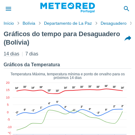
Início
Bolívia
Departamento de La Paz
Desaguadero
o de
Gráficos do tempo para Desaguadero
cidade
(Bolívia)
eúdo da
empo.pt) foi
14 dias
7 dias
ado por
nais para
Gráficos da Temperatura
r que as
 fornecidas
Temperatura Máxima, temperatura mínima e ponto de orvalho para os
 qualidade.
próximos 14 dias
er a este
20
16°
15°
15°
15°
15°
15°
avés das
15°
15°
14°
14°
14°
14°
15
13°
13°
s opções:
10
5°
4°
5
cookies e
2°
2°
2°
2°
1°
0°
0°
0°
-1°
de forma
-1°
0
-2°
-2°
uita
-5
ade digital
-10
lizada,
°C