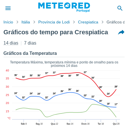
Início
Itália
Província de Lodi
Crespiatica
Gráficos d
o de
Gráficos do tempo para Crespiatica
cidade
eúdo da
14 dias
7 dias
empo.pt) foi
ado por
Gráficos da Temperatura
nais para
r que as
Temperatura Máxima, temperatura mínima e ponto de orvalho para os
próximos 14 dias
 fornecidas
40
 qualidade.
37°
37°
37°
35°
39°
35°
35°
38°
38°
34°
er a este
34°
35
avés das
30
28°
28°
s opções:
26°
26°
26°
24°
24°
24°
24°
24°
25
23°
22°
22°
22°
cookies e
20°
20
18°
17°
de forma
uita
15
ade digital
°C
lizada,
Sáb
8
Seg
10
Qua
12
Sex
14
Dom
16
Ter
18
Qui
20