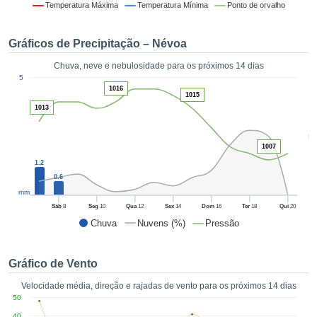
da em
Temperatura Máxima
Temperatura Mínima
Ponto de orvalho
 recolhidas
 cookies ou
Gráficos de Precipitação – Névoa
logias
s, permite-
Chuva, neve e nebulosidade para os próximos 14 dias
iar a nossa
1
5
de para
ACEITAR
1016
1015
a fornecer-
E
1013
dos de alta
CONTINUAR
ade sem
5
r custo.
1007
CONFIGURAÇÕES
 no botão
1.2
continuar",
0.6
eder ao
mm
ceitando a
Sáb
8
Seg
10
Qua
12
Sex
14
Dom
16
Ter
18
Qui
20
de todos os
Chuva
Nuvens (%)
Pressão
róprios ou
 parceiros,
permitem
Gráfico de Vento
analisar o
mento no
Velocidade média, direção e rajadas de vento para os próximos 14 dias
 bem como
50
r um perfil
40