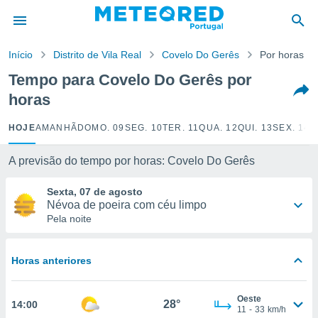
de
Início
Distrito de Vila Real
Covelo Do Gerês
Por horas
 da
empo.pt) foi
Tempo para Covelo Do Gerês por
or
horas
is para
e as
 fornecidas
HOJE
AMANHÃ
DOMO. 09
SEG. 10
TER. 11
QUA. 12
QUI. 13
SEX. 14
S
 qualidade.
r a este
A previsão do tempo por horas: Covelo Do Gerês
s das
opções:
Sexta, 07 de agosto
Névoa de poeira com céu limpo
ookies e
Pela noite
 forma
e digital
Horas anteriores
da,
m
 recolhidas
Oeste
28°
14:00
cookies ou
11
-
33
km/h