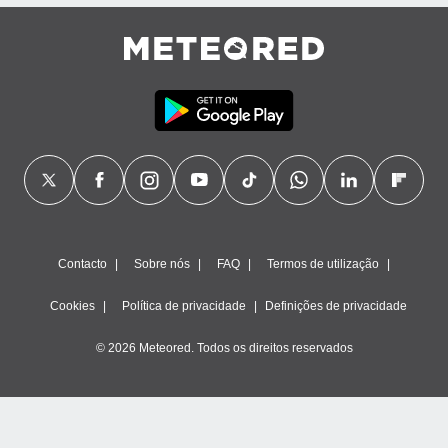
ão através
de
,
 e
dos,
publicidade
s, estudos
a e
mento de
ossos 1199
Contacto
Sobre nós
FAQ
Termos de utilização
eiros
Cookies
Política de privacidade
Definições de privacidade
© 2026 Meteored. Todos os direitos reservados