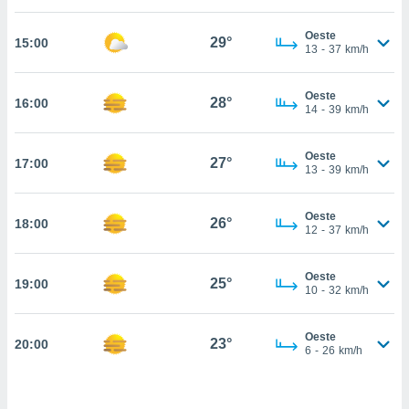
, permite-
Oeste
ar a nossa
29°
15:00
13
-
37
km/h
ara
ACEITAR
 fornecer-
E
os de alta
Oeste
CONTINUAR
28°
16:00
sem
14
-
39
km/h
sto.
CONFIGURAÇÕES
o botão
Oeste
27°
17:00
13
-
39
km/h
ontinuar",
r ao
itando a
Oeste
26°
18:00
de todos os
12
-
37
km/h
óprios ou
parceiros,
rmitem
Oeste
25°
19:00
10
-
32
km/h
lisar o
nto no
em como
Oeste
23°
20:00
 um perfil
6
-
26
km/h
para lhe
licidade e