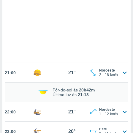
ados com
esmo. Pode
ais
s na nossa
 Cookies
e
u
nto a
omento,
 botão
de cookies
na parte
nossa
.
Noroeste
21°
21:00
2
-
18
km/h
IVAMENTE,
Pôr-do-sol às
20h42m
Última luz às
21:13
as
tes a
Nordeste
21°
22:00
1
-
12
km/h
tar a
de cookies,
uar a
Este
20°
23:00