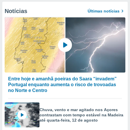
to ou opor-
essamento
Notícias
Últimas notícias
m qualquer
ando em “
 ou na
 Cookies
te.
 nossos
s o
o de
Entre hoje e amanhã poeiras do Saara “invadem”
Portugal enquanto aumenta o risco de trovoadas
e/ou aceder
no Norte e Centro
ões num
utilizar
ados para
Chuva, vento e mar agitado nos Açores
publicidade,
contrastam com tempo estável na Madeira
 para
até quarta-feira, 12 de agosto
a, utilizar