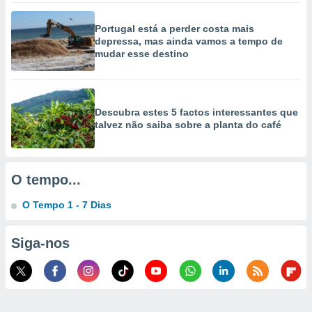
selecionar
Portugal está a perder costa mais
a, criar
depressa, mas ainda vamos a tempo de
personalizar
mudar esse destino
tilizar
selecionar
dos, medir
Descubra estes 5 factos interessantes que
nho da
talvez não saiba sobre a planta do café
, medir o
o dos
r os
O tempo...
ravés de
s ou
O Tempo 1 - 7 Dias
s de dados
es fontes,
 e melhorar
Siga-nos
ilizar dados
ara
conteúdos.
ção