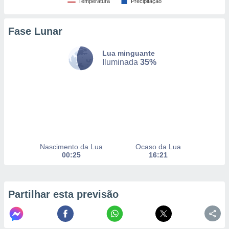
Temperatura
Precipitação
Fase Lunar
nto, nós e
arceiros
cookies,
Lua minguante
ores únicos
Iluminada
35%
ias
s para
 aceder e
dados
ais como a
 este sitio
eços IP e
ores de
Nascimento da Lua
Ocaso da Lua
possível
00:25
16:21
es possam
os seus
oais com
Partilhar esta previsão
nteresse
o qual se
ara tal,
 o seu