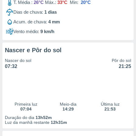
T. Média :
26°C
Máx.:
33°C
Min:
20°C
Dias de chuva:
1
dias
Acum. de chuva:
4 mm
Vento médio:
9 km/h
Nascer e Pôr do sol
Nascer do sol
Pôr do sol
07:32
21:25
Primeira luz
Meio-dia
Última luz
07:04
14:29
21:53
Duração do dia
13h52m
Luz da manhã restante
12h31m