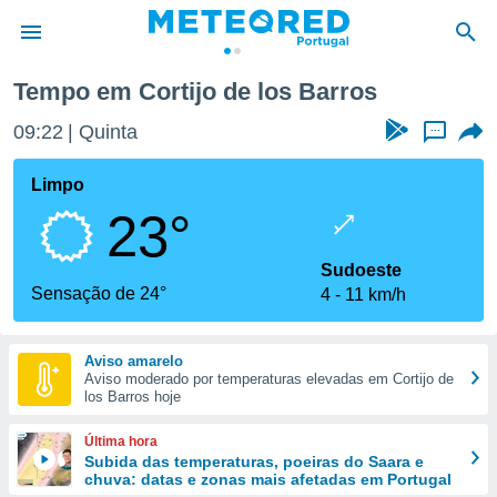
e los Barros
Tempo em Cortijo de los Barros
de
09:22
Quinta
...
 da
empo.pt) foi
Limpo
or
23°
is para
e as
 fornecidas
Sudoeste
 qualidade.
Sensação de 24°
4
11 km/h
r a este
s das
opções:
Aviso amarelo
Aviso moderado por temperaturas elevadas em Cortijo de
ookies e
los Barros hoje
 forma
Última hora
e digital
Subida das temperaturas, poeiras do Saara e
chuva: datas e zonas mais afetadas em Portugal
da,