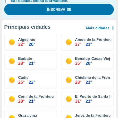
Eu li e aceito a política de privacidade.
Principais cidades
Mais cidades
Algeciras
Arcos de la Frontera
32°
20°
37°
21°
Barbate
Benalup-Casas Viejas
28°
21°
35°
20°
Cádis
Chiclana de la Frontera
25°
22°
28°
21°
Conil de la Frontera
El Puerto de Santa Marí
28°
21°
31°
21°
Grazalema
Jerez de la Frontera