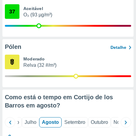
conteúdos.
Aceitável
37
O₃ (93 µg/m³)
ção
ão através
de
,
 e
Pólen
Detalhe
dos,
Moderado
publicidade
Relva (32 #/m³)
s, estudos
a e
mento de
ossos 1199
Como está o tempo em Cortijo de los
eiros
Barros em
agosto
?
o
Junho
Julho
Agosto
Setembro
Outubro
Novembro