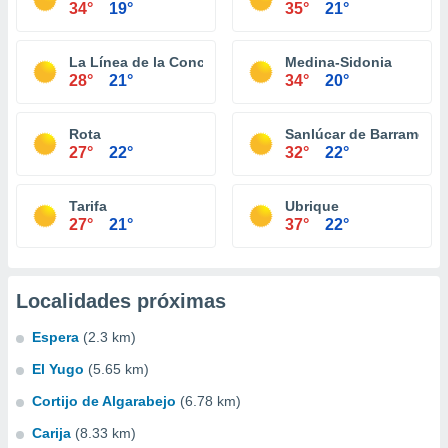
34°
19°
35°
21°
La Línea de la Concepción
Medina-Sidonia
28°
21°
34°
20°
Rota
Sanlúcar de Barrameda
27°
22°
32°
22°
Tarifa
Ubrique
27°
21°
37°
22°
Localidades próximas
Espera
(2.3 km)
El Yugo
(5.65 km)
Cortijo de Algarabejo
(6.78 km)
Carija
(8.33 km)