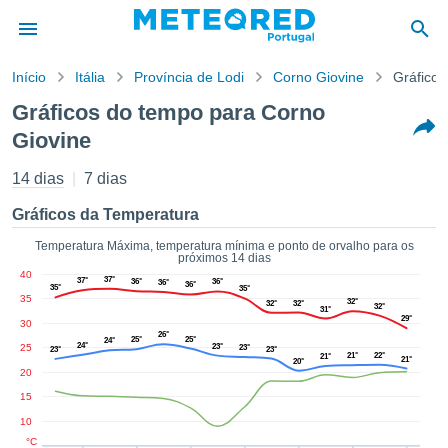
Início
Itália
Província de Lodi
Corno Giovine
Gráfico
o de
Gráficos do tempo para Corno
cidade
Giovine
eúdo da
empo.pt) foi
14 dias
7 dias
ado por
nais para
Gráficos da Temperatura
r que as
 fornecidas
Temperatura Máxima, temperatura mínima e ponto de orvalho para os
 qualidade.
próximos 14 dias
er a este
40
37°
37°
36°
36°
36°
36°
35°
35°
avés das
35
32°
32°
32°
32°
s opções:
31°
29°
30
26°
25°
25°
24°
24°
25
23°
cookies e
23°
23°
23°
21°
22°
21°
21°
20°
de forma
20
uita
15
ade digital
10
lizada,
°C