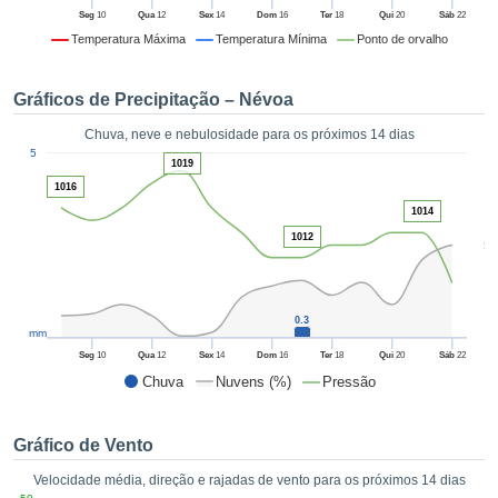
da em
Seg
10
Qua
12
Sex
14
Dom
16
Ter
18
Qui
20
Sáb
22
 recolhidas
Temperatura Máxima
Temperatura Mínima
Ponto de orvalho
 cookies ou
logias
s, permite-
Gráficos de Precipitação – Névoa
iar a nossa
de para
Chuva, neve e nebulosidade para os próximos 14 dias
ACEITAR
1
a fornecer-
5
E
1019
dos de alta
CONTINUAR
1016
ade sem
1014
r custo.
CONFIGURAÇÕES
1012
5
 no botão
continuar",
eder ao
ceitando a
0.3
mm
de todos os
róprios ou
Seg
10
Qua
12
Sex
14
Dom
16
Ter
18
Qui
20
Sáb
22
 parceiros,
Chuva
Nuvens (%)
Pressão
permitem
analisar o
mento no
Gráfico de Vento
 bem como
Velocidade média, direção e rajadas de vento para os próximos 14 dias
r um perfil