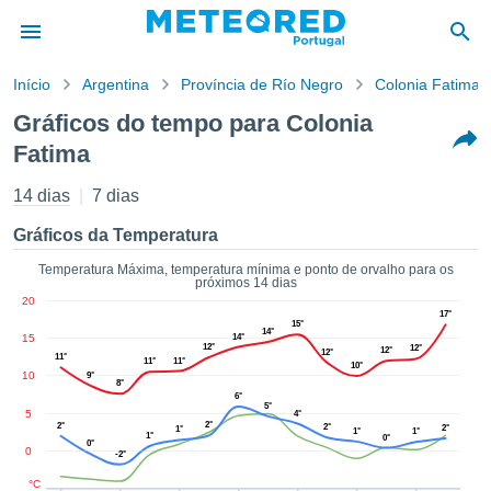
Início
Argentina
Província de Río Negro
Colonia Fatima
o de
Gráficos do tempo para Colonia
cidade
Fatima
eúdo da
empo.pt) foi
14 dias
7 dias
ado por
nais para
Gráficos da Temperatura
r que as
 fornecidas
Temperatura Máxima, temperatura mínima e ponto de orvalho para os
 qualidade.
próximos 14 dias
er a este
20
17°
avés das
15°
14°
15
14°
s opções:
12°
12°
12°
12°
11°
11°
11°
10°
10
9°
cookies e
8°
6°
de forma
5°
5
4°
uita
2°
2°
2°
2°
1°
1°
1°
1°
0°
0°
0
ade digital
-2°
lizada,
°C