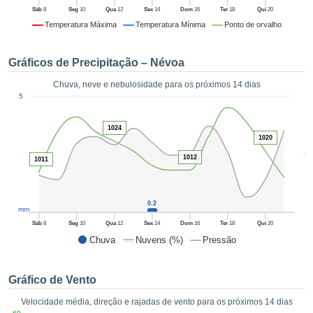
da em
Sáb
8
Seg
10
Qua
12
Sex
14
Dom
16
Ter
18
Qui
20
 recolhidas
Temperatura Máxima
Temperatura Mínima
Ponto de orvalho
 cookies ou
logias
s, permite-
Gráficos de Precipitação – Névoa
iar a nossa
de para
Chuva, neve e nebulosidade para os próximos 14 dias
ACEITAR
1
a fornecer-
5
E
dos de alta
CONTINUAR
ade sem
1024
r custo.
1020
CONFIGURAÇÕES
5
 no botão
1012
1011
continuar",
eder ao
ceitando a
0.2
mm
de todos os
róprios ou
Sáb
8
Seg
10
Qua
12
Sex
14
Dom
16
Ter
18
Qui
20
 parceiros,
Chuva
Nuvens (%)
Pressão
permitem
analisar o
mento no
Gráfico de Vento
 bem como
Velocidade média, direção e rajadas de vento para os próximos 14 dias
r um perfil